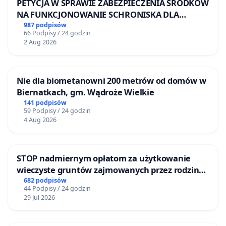
PETYCJA W SPRAWIE ZABEZPIECZENIA ŚRODKÓW
NA FUNKCJONOWANIE SCHRONISKA DLA
BEZDOMNYCH ZWIERZĄT W SKARYSZEWIE
987 podpisów
66 Podpisy / 24 godzin
2 Aug 2026
Nie dla biometanowni 200 metrów od domów w
Biernatkach, gm. Wądroże Wielkie
141 podpisów
59 Podpisy / 24 godzin
4 Aug 2026
STOP nadmiernym opłatom za użytkowanie
wieczyste gruntów zajmowanych przez rodzinne
ogrody działkowe.
682 podpisów
44 Podpisy / 24 godzin
29 Jul 2026