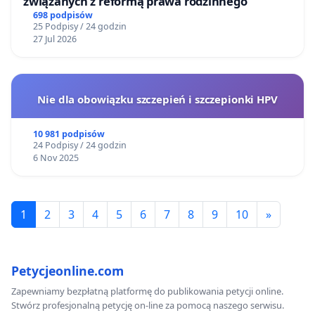
związanych z reformą prawa rodzinnego
698 podpisów
25 Podpisy / 24 godzin
27 Jul 2026
Nie dla obowiązku szczepień i szczepionki HPV
10 981 podpisów
24 Podpisy / 24 godzin
6 Nov 2025
1
2
3
4
5
6
7
8
9
10
»
Petycjeonline.com
Zapewniamy bezpłatną platformę do publikowania petycji online.
Stwórz profesjonalną petycję on-line za pomocą naszego serwisu.