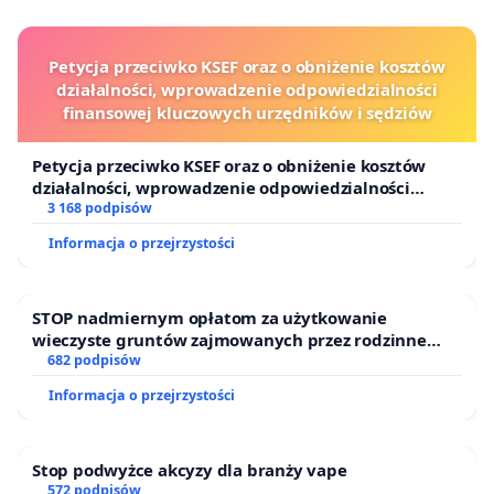
Petycja przeciwko KSEF oraz o obniżenie kosztów
działalności, wprowadzenie odpowiedzialności
finansowej kluczowych urzędników i sędziów
Petycja przeciwko KSEF oraz o obniżenie kosztów
działalności, wprowadzenie odpowiedzialności
finansowej kluczowych urzędników i sędziów
3 168 podpisów
Informacja o przejrzystości
STOP nadmiernym opłatom za użytkowanie
wieczyste gruntów zajmowanych przez rodzinne
ogrody działkowe.
682 podpisów
Informacja o przejrzystości
Stop podwyżce akcyzy dla branży vape
572 podpisów