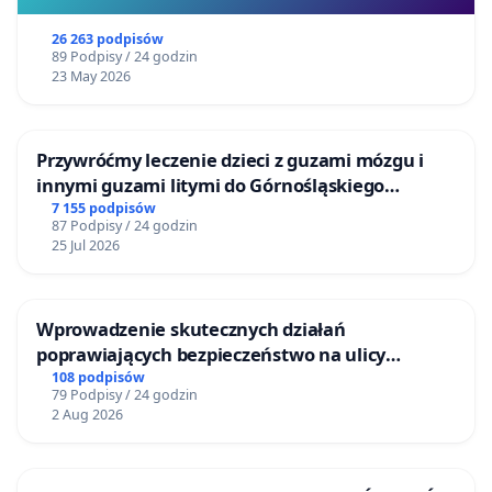
26 263 podpisów
89 Podpisy / 24 godzin
23 May 2026
Przywróćmy leczenie dzieci z guzami mózgu i
innymi guzami litymi do Górnośląskiego
Centrum Zdrowia Dziecka w Katowicach
7 155 podpisów
87 Podpisy / 24 godzin
25 Jul 2026
Wprowadzenie skutecznych działań
poprawiających bezpieczeństwo na ulicy
Żeromskiego w Otwocku
108 podpisów
79 Podpisy / 24 godzin
2 Aug 2026