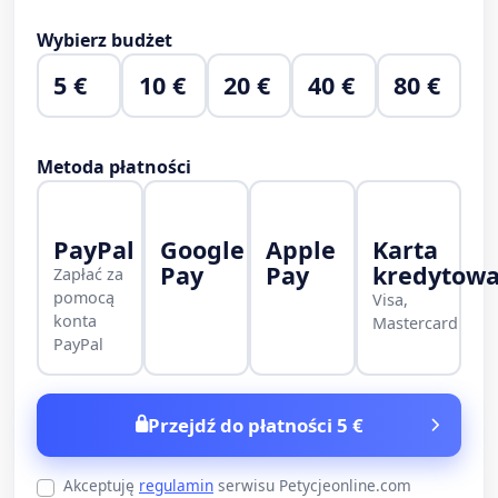
Wybierz budżet
5 €
10 €
20 €
40 €
80 €
Metoda płatności
PayPal
Google
Apple
Karta
Pay
Pay
kredytow
Zapłać za
pomocą
Visa,
konta
Mastercard
PayPal
Przejdź do płatności 5 €
Akceptuję
regulamin
serwisu Petycjeonline.com