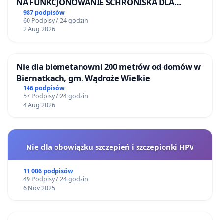
NA FUNKCJONOWANIE SCHRONISKA DLA
BEZDOMNYCH ZWIERZĄT W SKARYSZEWIE
987 podpisów
60 Podpisy / 24 godzin
2 Aug 2026
Nie dla biometanowni 200 metrów od domów w
Biernatkach, gm. Wądroże Wielkie
146 podpisów
57 Podpisy / 24 godzin
4 Aug 2026
Nie dla obowiązku szczepień i szczepionki HPV
11 006 podpisów
49 Podpisy / 24 godzin
6 Nov 2025