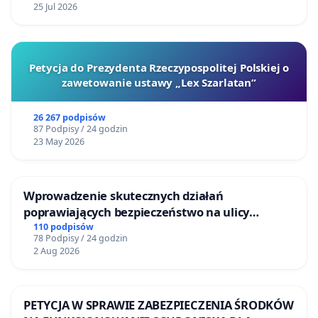
25 Jul 2026
Petycja do Prezydenta Rzeczypospolitej Polskiej o
zawetowanie ustawy „Lex Szarlatan”
26 267 podpisów
87 Podpisy / 24 godzin
23 May 2026
Wprowadzenie skutecznych działań
poprawiających bezpieczeństwo na ulicy
Żeromskiego w Otwocku
110 podpisów
78 Podpisy / 24 godzin
2 Aug 2026
PETYCJA W SPRAWIE ZABEZPIECZENIA ŚRODKÓW