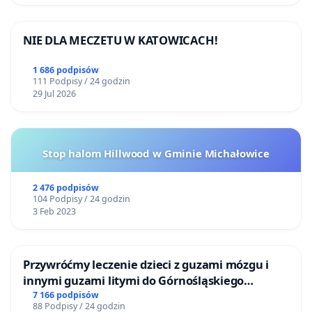
NIE DLA MECZETU W KATOWICACH!
1 686 podpisów
111 Podpisy / 24 godzin
29 Jul 2026
Stop halom Hillwood w Gminie Michałowice
2 476 podpisów
104 Podpisy / 24 godzin
3 Feb 2023
Przywróćmy leczenie dzieci z guzami mózgu i
innymi guzami litymi do Górnośląskiego
Centrum Zdrowia Dziecka w Katowicach
7 166 podpisów
88 Podpisy / 24 godzin