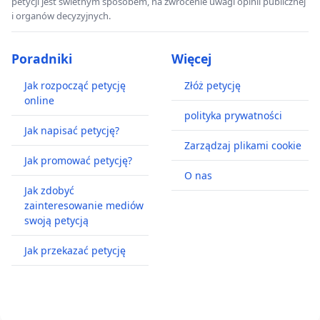
petycji jest świetnym sposobem, na zwrócenie uwagi opinii publicznej
i organów decyzyjnych.
Poradniki
Więcej
Jak rozpocząć petycję
Złóż petycję
online
polityka prywatności
Jak napisać petycję?
Zarządzaj plikami cookie
Jak promować petycję?
O nas
Jak zdobyć
zainteresowanie mediów
swoją petycją
Jak przekazać petycję