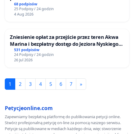
68 podpisów
25 Podpisy / 24 godzin
4 Aug 2026
Zniesienie opłat za przejście przez teren Akwa
Marina i bezpłatny dostęp do Jeziora Nyskiego
dla mieszkańców Gminy Nysa
531 podpisów
24 Podpisy / 24 godzin
26 Jul 2026
1
2
3
4
5
6
7
»
Petycjeonline.com
Zapewniamy bezpłatną platformę do publikowania petycji online.
Stwórz profesjonalną petycję on-line za pomocą naszego serwisu.
Petycje są publikowane w mediach każdego dnia, więc stworzenie