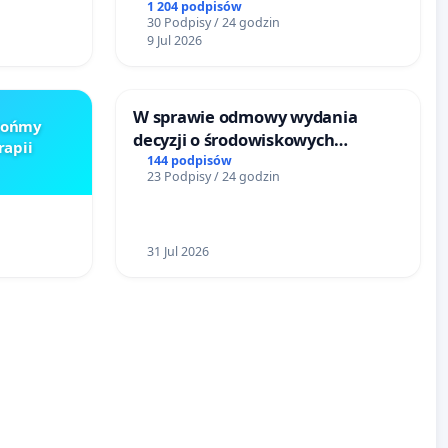
emocy
terenow zielonych w rejonie
1 204 podpisów
30 Podpisy / 24 godzin
Bulwarów Straceńskich w Bielsku-
9 Jul 2026
Białej
W sprawie odmowy wydania
Brońmy
decyzji o środowiskowych
rapii
uwarunkowaniach dla budowy
144 podpisów
23 Podpisy / 24 godzin
zakładu wytwarzania biometanu
„Krynki” w Ostrowiu
Południowym oraz ochrony
mieszkańców i Puszczy
31 Jul 2026
Knyszyńskiej