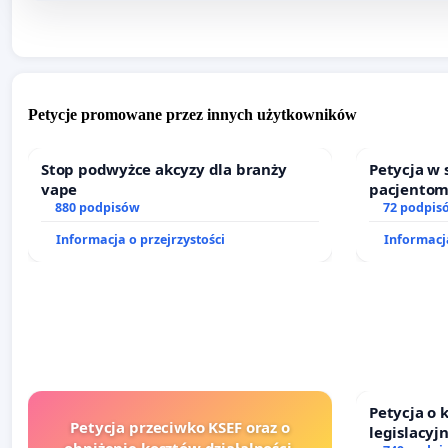
Petycje promowane przez innych użytkowników
Stop podwyżce akcyzy dla branży
Petycja w
vape
pacjentom
880 podpisów
dostępu d
72 podpis
oraz prog
Informacja o przejrzystości
Informacja
Petycja o
Petycja przeciwko KSEF oraz o
legislacyj
obniżenie kosztów działalności,