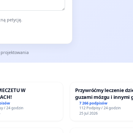
ną petycję.
 projektowania
 MECZETU W
Przywróćmy leczenie dzie
ACH!
guzami mózgu i innymi 
litymi do Górnośląskieg
pisów
7 266 podpisów
y / 24 godzin
112 Podpisy / 24 godzin
Centrum Zdrowia Dziec
6
25 Jul 2026
Katowicach