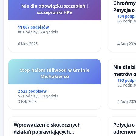
Chrońmy 
Nie dla obowiązku szczepień i
Petycja 
szczepionki HPV
134 podp
66 Podpisy
11 067 podpisów
88 Podpisy / 24 godzin
6 Nov 2025
4 Aug 202
Nie dla 
Stop halom Hillwood w Gminie
metrów 
Michałowice
Biernatk
193 podp
52 Podpisy
Wielkie
2 523 podpisów
53 Podpisy / 24 godzin
3 Feb 2023
4 Aug 202
Wprowadzenie skutecznych
Petycja o
działań poprawiających
odremont