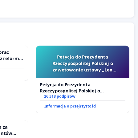
prac
Petycja do Prezydenta
 z reformą
Rzeczypospolitej Polskiej o
zawetowanie ustawy „Lex
Szarlatan”
Petycja do Prezydenta
Rzeczypospolitej Polskiej o
zawetowanie ustawy „Lex Szarlatan”
26 318 podpisów
Informacja o przejrzystości
 za
untów