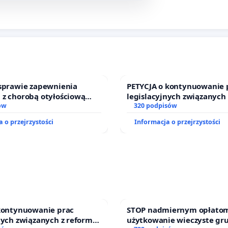
 sprawie zapewnienia
PETYCJA o kontynuowanie 
 z chorobą otyłościową
legislacyjnych związanych
o kompleksowego leczenia
ów
prawa rodzinnego
320 podpisów
ramów profilaktycznych.
 o przejrzystości
Informacja o przejrzystości
 kontynuowanie prac
STOP nadmiernym opłatom
nych związanych z reformą
użytkowanie wieczyste gr