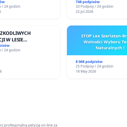
wy sm42-914
narażających ofiary prz
sów
748 podpisów
 / 24 godzin
33 Podpisy / 24 godzin
6
22 Jul 2026
 SZKODLIWYCH
STOP Lex Szarlatan-
JI W LESIE
Wolności Wyboru Te
ICKIM I ARTURÓWKU
pisów
Naturalnych !
 / 24 godzin
8 068 podpisów
25 Podpisy / 24 godzin
6
18 May 2026
z profesjonalną petycję on-line za