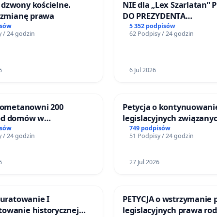
dzwony kościelne.
NIE dla „Lex Szarlatan” 
o zmianę prawa
DO PREZYDENTA
RZECZYPOSPOLITEJ POLS
isów
5 352 podpisów
 / 24 godzin
62 Podpisy / 24 godzin
6
6 Jul 2026
biometanowni 200
Petycja o kontynuowani
od domów w
legislacyjnych związanyc
ach, gm. Wądroże
reformą prawa rodzinne
isów
749 podpisów
 / 24 godzin
51 Podpisy / 24 godzin
6
27 Jul 2026
 uratowanie I
PETYCJA o wstrzymanie 
owanie historycznej
legislacyjnych prawa ro