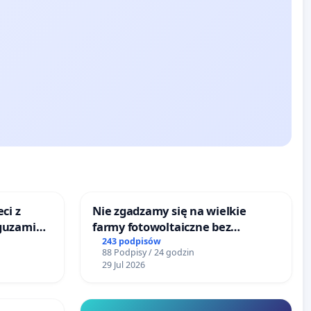
ci z
Nie zgadzamy się na wielkie
guzami
farmy fotowoltaiczne bez
o
rzetelnych analiz i akceptacji
243 podpisów
88 Podpisy / 24 godzin
ka w
mieszkańców
29 Jul 2026