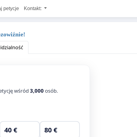
j petycje
Kontakt:
ozowiźnie!
dzialność
etycję wśród
3,000
osób.
40 €
80 €