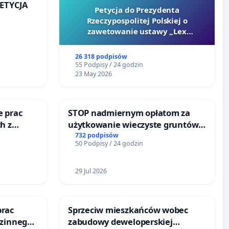
PETYCJA
Petycja do Prezydenta
Rzeczypospolitej Polskiej o
KIEJ
zawetowanie ustawy „Lex
Szarlatan”
26 318 podpisów
55 Podpisy / 24 godzin
23 May 2026
e prac
STOP nadmiernym opłatom za
h z
użytkowanie wieczyste gruntów
go
zajmowanych przez rodzinne
732 podpisów
50 Podpisy / 24 godzin
ogrody działkowe.
29 Jul 2026
prac
Sprzeciw mieszkańców wobec
dzinnego
zabudowy deweloperskiej