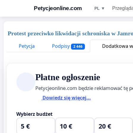
Petycjeonline.com
Przegląda
PL ▼
Protest przeciwko likwidacji schroniska w Jamr
Petycja
Podpisy
Dodatkowa wi
2 446
Płatne ogłoszenie
Petycjeonline.com będzie reklamować tę p
Dowiedz się więcej...
Wybierz budżet
5 €
10 €
20 €