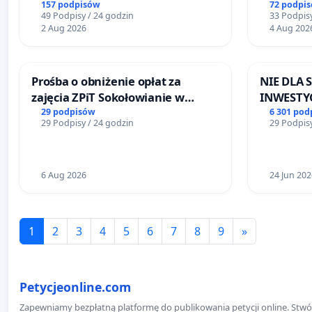
bezpieczeństwo na ulicy
Lokomoty
157 podpisów
72 podpi
49 Podpisy / 24 godzin
33 Podpisy
Żeromskiego w Otwocku
2 Aug 2026
4 Aug 202
Prośba o obniżenie opłat za
NIE DLA
zajęcia ZPiT Sokołowianie w
INWESTYC
Sokołowskim Ośrodku Kultury
ŁAGIEWN
29 podpisów
6 301 pod
29 Podpisy / 24 godzin
29 Podpisy
6 Aug 2026
24 Jun 202
1
2
3
4
5
6
7
8
9
»
Petycjeonline.com
Zapewniamy bezpłatną platformę do publikowania petycji online. Stwór