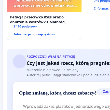
prawa rod
749 podpi
wprowadzenie odpowiedzialności
Informacja
finansowej kluczowych urzędników i
sędziów
Petycja przeciwko KSEF oraz o
obniżenie kosztów działalności,
wprowadzenie odpowiedzialności
3 170 podpisów
finansowej kluczowych urzędników i
Informacja o przejrzystości
sędziów
ROZPOCZNIJ WŁASNĄ PETYCJĘ
Czy jest jakaś rzecz, którą pragni
Milczenie nie powoduje zmiany.
Autor tej petycji zajął stanowisko i podjął działani
Zasi
Opisz zmianę, którą chcesz zobaczyć