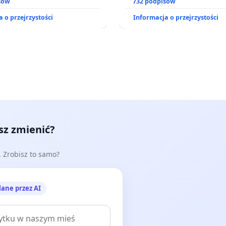
zinnego
sów
zajmowanych przez rodzin
732 podpisów
działkowe.
 o przejrzystości
Informacja o przejrzystości
esz zmienić?
e. Zrobisz to samo?
lane przez AI