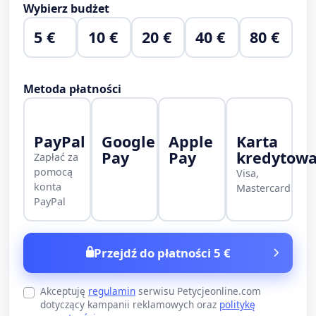
Wybierz budżet
5 €
10 €
20 €
40 €
80 €
Metoda płatności
PayPal
Google
Apple
Karta
Pay
Pay
kredytow
Zapłać za
pomocą
Visa,
konta
Mastercard
PayPal
Przejdź do płatności 5 €
Akceptuję
regulamin
serwisu Petycjeonline.com
dotyczący kampanii reklamowych oraz
politykę