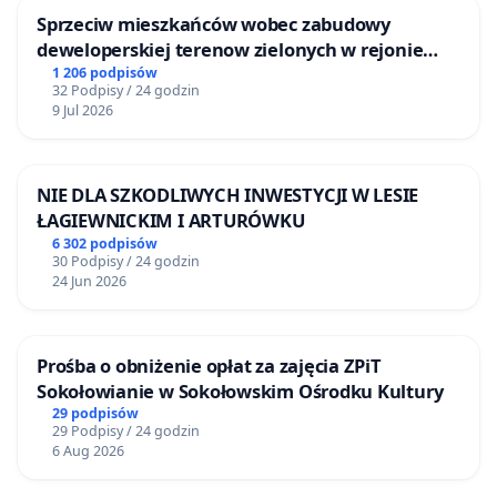
Sprzeciw mieszkańców wobec zabudowy
deweloperskiej terenow zielonych w rejonie
Bulwarów Straceńskich w Bielsku-Białej
1 206 podpisów
32 Podpisy / 24 godzin
9 Jul 2026
NIE DLA SZKODLIWYCH INWESTYCJI W LESIE
ŁAGIEWNICKIM I ARTURÓWKU
6 302 podpisów
30 Podpisy / 24 godzin
24 Jun 2026
Prośba o obniżenie opłat za zajęcia ZPiT
Sokołowianie w Sokołowskim Ośrodku Kultury
29 podpisów
29 Podpisy / 24 godzin
6 Aug 2026