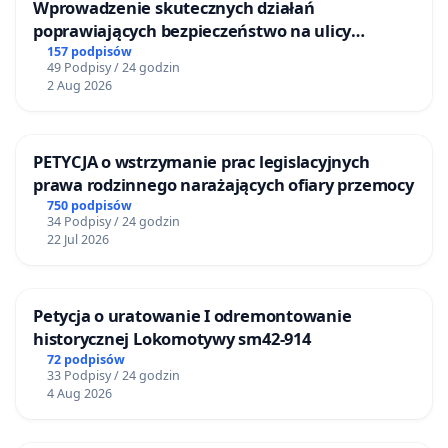
Wprowadzenie skutecznych działań
poprawiających bezpieczeństwo na ulicy
Żeromskiego w Otwocku
157 podpisów
49 Podpisy / 24 godzin
2 Aug 2026
PETYCJA o wstrzymanie prac legislacyjnych
prawa rodzinnego narażających ofiary przemocy
750 podpisów
34 Podpisy / 24 godzin
22 Jul 2026
Petycja o uratowanie I odremontowanie
historycznej Lokomotywy sm42-914
72 podpisów
33 Podpisy / 24 godzin
4 Aug 2026