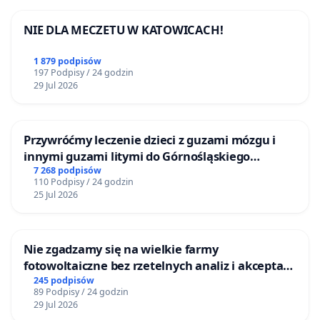
NIE DLA MECZETU W KATOWICACH!
1 879 podpisów
197 Podpisy / 24 godzin
29 Jul 2026
Przywróćmy leczenie dzieci z guzami mózgu i
innymi guzami litymi do Górnośląskiego
Centrum Zdrowia Dziecka w Katowicach
7 268 podpisów
110 Podpisy / 24 godzin
25 Jul 2026
Nie zgadzamy się na wielkie farmy
fotowoltaiczne bez rzetelnych analiz i akceptacji
mieszkańców
245 podpisów
89 Podpisy / 24 godzin
29 Jul 2026