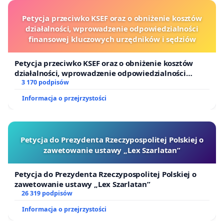
Petycja przeciwko KSEF oraz o obniżenie kosztów
działalności, wprowadzenie odpowiedzialności
finansowej kluczowych urzędników i sędziów
Petycja przeciwko KSEF oraz o obniżenie kosztów
działalności, wprowadzenie odpowiedzialności
finansowej kluczowych urzędników i sędziów
3 170 podpisów
Informacja o przejrzystości
Petycja do Prezydenta Rzeczypospolitej Polskiej o
zawetowanie ustawy „Lex Szarlatan”
Petycja do Prezydenta Rzeczypospolitej Polskiej o
zawetowanie ustawy „Lex Szarlatan”
26 319 podpisów
Informacja o przejrzystości