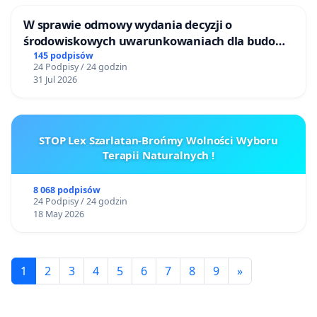
W sprawie odmowy wydania decyzji o
środowiskowych uwarunkowaniach dla budowy
zakładu wytwarzania biometanu „Krynki” w
145 podpisów
24 Podpisy / 24 godzin
Ostrowiu Południowym oraz ochrony
31 Jul 2026
mieszkańców i Puszczy Knyszyńskiej
STOP Lex Szarlatan-Brońmy Wolności Wyboru
Terapii Naturalnych !
8 068 podpisów
24 Podpisy / 24 godzin
18 May 2026
1
2
3
4
5
6
7
8
9
»