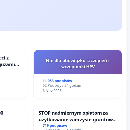
ci z
Nie dla obowiązku szczepień i
guzami
szczepionki HPV
o
ka w
11 053 podpisów
92 Podpisy / 24 godzin
6 Nov 2025
00
STOP nadmiernym opłatom za
użytkowanie wieczyste gruntów
że
zajmowanych przez rodzinne
719 podpisów