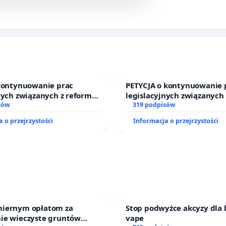
 kontynuowanie prac
PETYCJA o kontynuowanie 
nych związanych z reformą
legislacyjnych związanych
zinnego
sów
prawa rodzinnego
319 podpisów
 o przejrzystości
Informacja o przejrzystości
iernym opłatom za
Stop podwyżce akcyzy dla 
ie wieczyste gruntów
vape