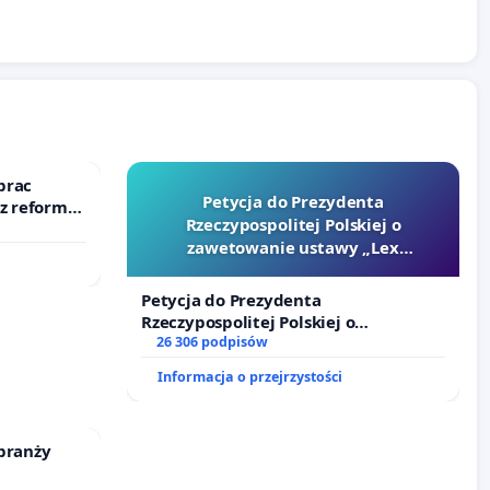
prac
Petycja do Prezydenta
 z reformą
Rzeczypospolitej Polskiej o
zawetowanie ustawy „Lex
Szarlatan”
Petycja do Prezydenta
Rzeczypospolitej Polskiej o
zawetowanie ustawy „Lex Szarlatan”
26 306 podpisów
Informacja o przejrzystości
branży