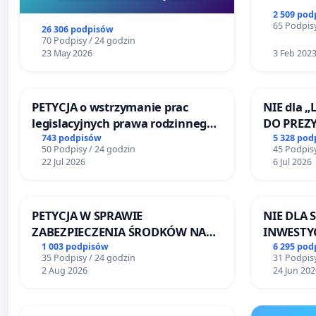
Szarlatan”
2 509 pod
65 Podpisy
26 306 podpisów
70 Podpisy / 24 godzin
23 May 2026
3 Feb 202
PETYCJA o wstrzymanie prac
NIE dla „
legislacyjnych prawa rodzinnego
DO PREZ
narażających ofiary przemocy
RZECZYPO
743 podpisów
5 328 pod
50 Podpisy / 24 godzin
45 Podpisy
22 Jul 2026
6 Jul 2026
PETYCJA W SPRAWIE
NIE DLA
ZABEZPIECZENIA ŚRODKÓW NA
INWESTYC
FUNKCJONOWANIE SCHRONISKA
ŁAGIEWN
1 003 podpisów
6 295 pod
35 Podpisy / 24 godzin
31 Podpisy
DLA BEZDOMNYCH ZWIERZĄT W
2 Aug 2026
24 Jun 202
SKARYSZEWIE