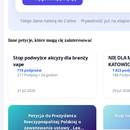
Twoje dane należą do Ciebie
Prywatność już na etapie
Inne petycje, które mogą cię zainteresować
Stop podwyżce akcyzy dla branży
NIE DLA
vape
KATOWIC
719 podpisów
1 823 pod
217 Podpisy / 24 godzin
186 Podpis
31 Jul 2026
29 Jul 202
Petycja do Prezydenta
Stop h
Rzeczypospolitej Polskiej o
zawetowanie ustawy „Lex