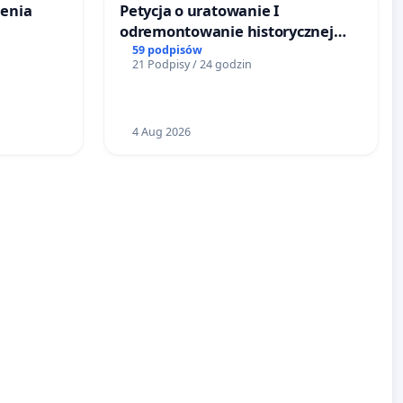
zenia
Petycja o uratowanie I
odremontowanie historycznej
Lokomotywy sm42-914
59 podpisów
21 Podpisy / 24 godzin
4 Aug 2026