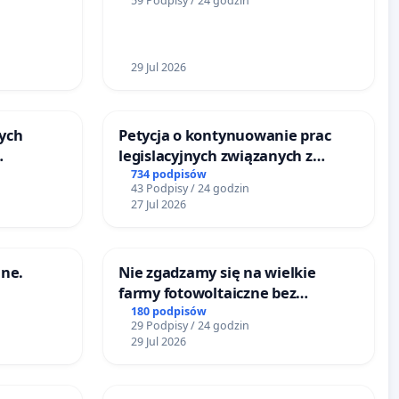
59 Podpisy / 24 godzin
ogrody działkowe.
29 Jul 2026
ych
Petycja o kontynuowanie prac
legislacyjnych związanych z
reformą prawa rodzinnego
734 podpisów
43 Podpisy / 24 godzin
u
27 Jul 2026
ne.
Nie zgadzamy się na wielkie
farmy fotowoltaiczne bez
rzetelnych analiz i akceptacji
180 podpisów
29 Podpisy / 24 godzin
mieszkańców
29 Jul 2026