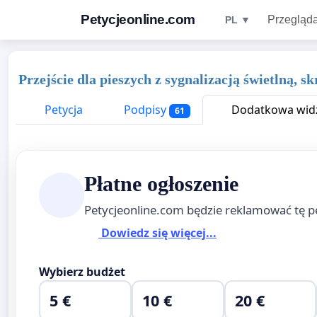
Petycjeonline.com
Przegląda
PL ▼
Przejście dla pieszych z sygnalizacją świetlną, 
Petycja
Podpisy
Dodatkowa widz
61
Płatne ogłoszenie
Petycjeonline.com będzie reklamować tę p
Dowiedz się więcej...
Wybierz budżet
5 €
10 €
20 €