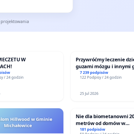
 projektowania
 MECZETU W
Przywróćmy leczenie dzie
ACH!
guzami mózgu i innymi 
litymi do Górnośląskieg
pisów
7 239 podpisów
y / 24 godzin
122 Podpisy / 24 godzin
Centrum Zdrowia Dziec
Katowicach
6
25 Jul 2026
Nie dla biometanowni 2
alom Hillwood w Gminie
metrów od domów w
Michałowice
Biernatkach, gm. Wądro
181 podpisów