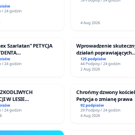
59 Podpisy / 24 godzin
Wielkie
pisów
 / 24 godzin
3
4 Aug 2026
Lex Szarlatan” PETYCJA
Wprowadzenie skuteczn
YDENTA
działań poprawiających
SPOLITEJ POLSKIEJ
bezpieczeństwo na ulicy
pisów
125 podpisów
 / 24 godzin
44 Podpisy / 24 godzin
Żeromskiego w Otwock
2 Aug 2026
 SZKODLIWYCH
Chrońmy dzwony kościel
JI W LESIE
Petycja o zmianę prawa
ICKIM I ARTURÓWKU
pisów
92 podpisów
 / 24 godzin
29 Podpisy / 24 godzin
6
4 Aug 2026