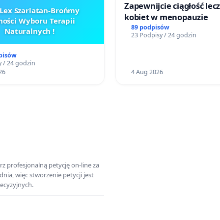
Zapewnijcie ciągłość lec
Lex Szarlatan-Brońmy
kobiet w menopauzie
ości Wyboru Terapii
89 podpisów
Naturalnych !
23 Podpisy / 24 godzin
pisów
 / 24 godzin
26
4 Aug 2026
z profesjonalną petycję on-line za
a, więc stworzenie petycji jest
ecyzyjnych.