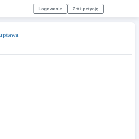
Logowanie
Złóż petycję
Ruptawa