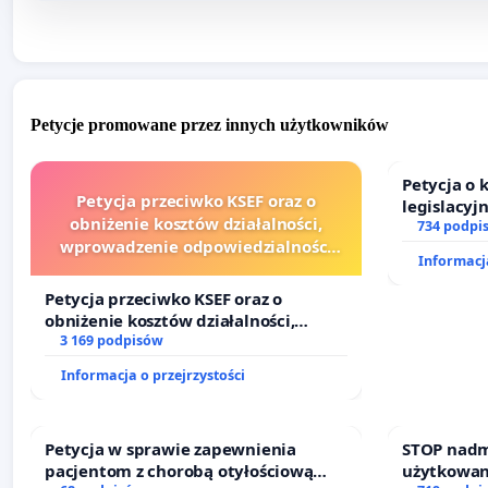
Petycje promowane przez innych użytkowników
Petycja o
Petycja przeciwko KSEF oraz o
legislacyj
obniżenie kosztów działalności,
prawa rod
734 podpi
wprowadzenie odpowiedzialności
Informacja
finansowej kluczowych urzędników i
sędziów
Petycja przeciwko KSEF oraz o
obniżenie kosztów działalności,
wprowadzenie odpowiedzialności
3 169 podpisów
finansowej kluczowych urzędników i
Informacja o przejrzystości
sędziów
Petycja w sprawie zapewnienia
STOP nadm
pacjentom z chorobą otyłościową
użytkowan