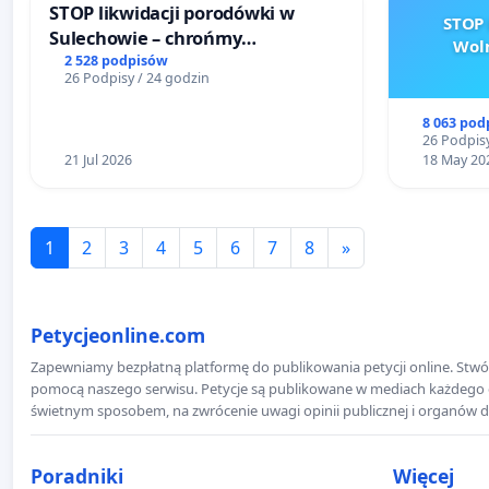
STOP likwidacji porodówki w
STOP 
Sulechowie – chrońmy
Woln
bezpieczeństwo matek i
2 528 podpisów
26 Podpisy / 24 godzin
noworodków
8 063 pod
26 Podpisy
21 Jul 2026
18 May 20
1
2
3
4
5
6
7
8
»
Petycjeonline.com
Zapewniamy bezpłatną platformę do publikowania petycji online. Stwór
pomocą naszego serwisu. Petycje są publikowane w mediach każdego dni
świetnym sposobem, na zwrócenie uwagi opinii publicznej i organów d
Poradniki
Więcej