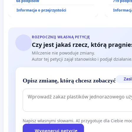
dostępu do kompleksowego leczenia
68 podpisów
zajmowany
719 podpi
oraz programów profilaktycznych.
działkowe.
Informacja o przejrzystości
Informacja
ROZPOCZNIJ WŁASNĄ PETYCJĘ
Czy jest jakaś rzecz, którą pragni
Milczenie nie powoduje zmiany.
Autor tej petycji zajął stanowisko i podjął działani
Zasi
Opisz zmianę, którą chcesz zobaczyć
Napisz własnymi słowami. AI przygotuje dla Ciebie moc
Wygeneruj petycję