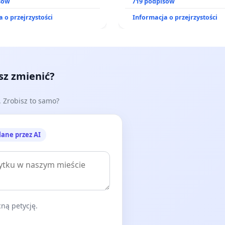
ch przez rodzinne ogrody
sów
719 podpisów
 o przejrzystości
Informacja o przejrzystości
esz zmienić?
e. Zrobisz to samo?
lane przez AI
ną petycję.