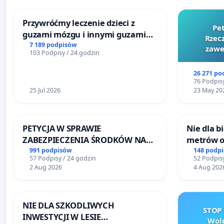
Przywróćmy leczenie dzieci z
Pe
guzami mózgu i innymi guzami
Rzecz
litymi do Górnośląskiego
7 189 podpisów
zawe
103 Podpisy / 24 godzin
Centrum Zdrowia Dziecka w
Katowicach
26 271 po
76 Podpisy
25 Jul 2026
23 May 20
PETYCJA W SPRAWIE
Nie dla 
ZABEZPIECZENIA ŚRODKÓW NA
metrów 
FUNKCJONOWANIE SCHRONISKA
Biernatk
991 podpisów
148 podp
57 Podpisy / 24 godzin
52 Podpisy
DLA BEZDOMNYCH ZWIERZĄT W
Wielkie
2 Aug 2026
4 Aug 202
SKARYSZEWIE
NIE DLA SZKODLIWYCH
STOP 
INWESTYCJI W LESIE
Woln