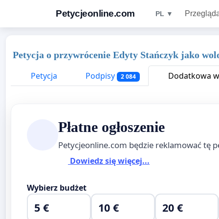
Petycjeonline.com
Przegląda
PL ▼
Petycja o przywrócenie Edyty Stańczyk jako wol
Petycja
Podpisy
Dodatkowa wi
2 084
Płatne ogłoszenie
Petycjeonline.com będzie reklamować tę p
Dowiedz się więcej...
Wybierz budżet
5 €
10 €
20 €