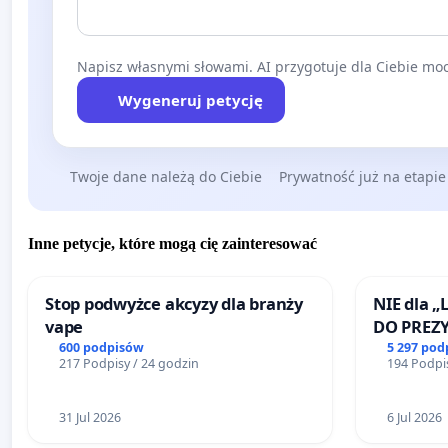
Napisz własnymi słowami. AI przygotuje dla Ciebie moc
Wygeneruj petycję
Twoje dane należą do Ciebie
Prywatność już na etapie
Inne petycje, które mogą cię zainteresować
Stop podwyżce akcyzy dla branży
NIE dla „
vape
DO PREZ
RZECZYPO
600 podpisów
5 297 pod
217 Podpisy / 24 godzin
194 Podpis
31 Jul 2026
6 Jul 2026