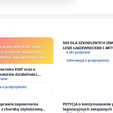
NIE DLA SZKODLIWYCH INW
a przeciwko KSEF oraz o
LESIE ŁAGIEWNICKIM I A
ie kosztów działalności,
6 281 podpisów
zenie odpowiedzialności
Informacja o przejrzystości
j kluczowych urzędników i
sędziów
zeciwko KSEF oraz o
kosztów działalności,
nie odpowiedzialności
pisów
j kluczowych urzędników i
 o przejrzystości
 sprawie zapewnienia
PETYCJA o kontynuowanie 
 z chorobą otyłościową
legislacyjnych związanych