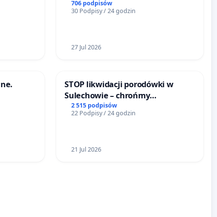
reformą prawa rodzinnego
706 podpisów
30 Podpisy / 24 godzin
27 Jul 2026
ne.
STOP likwidacji porodówki w
Sulechowie – chrońmy
bezpieczeństwo matek i
2 515 podpisów
22 Podpisy / 24 godzin
noworodków
21 Jul 2026