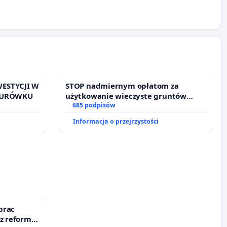
ESTYCJI W
STOP nadmiernym opłatom za
RTURÓWKU
użytkowanie wieczyste gruntów
zajmowanych przez rodzinne ogrody
685 podpisów
działkowe.
Informacja o przejrzystości
prac
 z reformą