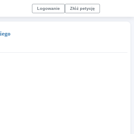
Logowanie
Złóż petycję
iego