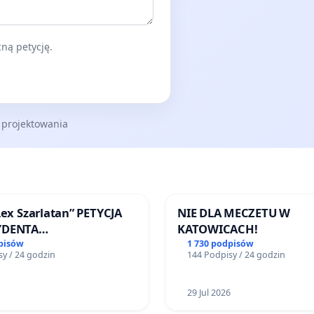
ną petycję.
 projektowania
Lex Szarlatan” PETYCJA
NIE DLA MECZETU W
YDENTA
KATOWICACH!
SPOLITEJ POLSKIEJ
pisów
1 730 podpisów
y / 24 godzin
144 Podpisy / 24 godzin
29 Jul 2026