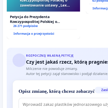
dostępu d
63 podpis
zawetowanie ustawy „Lex
oraz prog
Informacja
Szarlatan”
Petycja do Prezydenta
Rzeczypospolitej Polskiej o
zawetowanie ustawy „Lex Szarlatan”
26 271 podpisów
Informacja o przejrzystości
ROZPOCZNIJ WŁASNĄ PETYCJĘ
Czy jest jakaś rzecz, którą pragni
Milczenie nie powoduje zmiany.
Autor tej petycji zajął stanowisko i podjął działani
Zasi
Opisz zmianę, którą chcesz zobaczyć