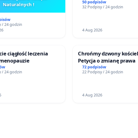
Lokomotywy sm42-914
50 podpisów
Naturalnych !
32 Podpisy / 24 godzin
pisów
 / 24 godzin
26
4 Aug 2026
ie ciągłość leczenia
Chrońmy dzwony kościel
 menopauzie
Petycja o zmianę prawa
sów
72 podpisów
 / 24 godzin
22 Podpisy / 24 godzin
6
4 Aug 2026