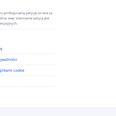
z profesjonalną petycję on-line za
a, więc stworzenie petycji jest
ecyzyjnych.
ję
rywatności
plikami cookie