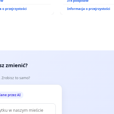
o kompleksowego leczenia
ów
prawa rodzinnego
314 podpisów
ramów profilaktycznych.
 o przejrzystości
Informacja o przejrzystości
esz zmienić?
e. Zrobisz to samo?
lane przez AI