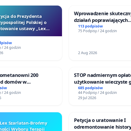
Wprowadzenie skuteczn
tycja do Prezydenta
działań poprawiających
ypospolitej Polskiej o
bezpieczeństwo na ulicy
113 podpisów
towanie ustawy „Lex
75 Podpisy / 24 godzin
Żeromskiego w Otwock
Szarlatan”
dpisów
 / 24 godzin
26
2 Aug 2026
biometanowni 200
STOP nadmiernym opłat
od domów w
użytkowanie wieczyste 
ach, gm. Wądroże
zajmowanych przez rodz
isów
685 podpisów
 / 24 godzin
44 Podpisy / 24 godzin
ogrody działkowe.
6
29 Jul 2026
Petycja o uratowanie I
Lex Szarlatan-Brońmy
odremontowanie history
ości Wyboru Terapii