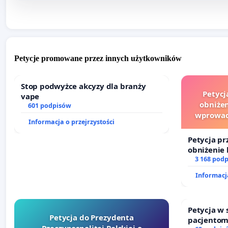
Petycje promowane przez innych użytkowników
Stop podwyżce akcyzy dla branży
Petycj
vape
obniżen
601 podpisów
wprowad
Informacja o przejrzystości
finansowe
Petycja pr
obniżenie 
wprowadze
3 168 pod
finansowe
Informacja
sędziów
Petycja w
Petycja do Prezydenta
pacjentom
Rzeczypospolitej Polskiej o