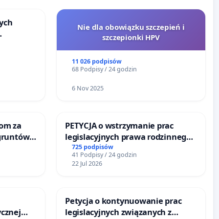
ych
Nie dla obowiązku szczepień i
szczepionki HPV
u
11 026 podpisów
68 Podpisy / 24 godzin
6 Nov 2025
om za
PETYCJA o wstrzymanie prac
gruntów
legislacyjnych prawa rodzinnego
inne
narażających ofiary przemocy
725 podpisów
41 Podpisy / 24 godzin
22 Jul 2026
Petycja o kontynuowanie prac
cznej
legislacyjnych związanych z