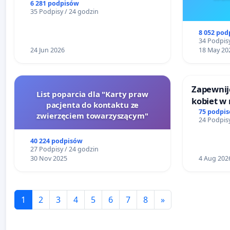
ŁAGIEWNICKIM I ARTURÓWKU
6 281 podpisów
35 Podpisy / 24 godzin
8 052 pod
34 Podpisy
24 Jun 2026
18 May 20
Zapewnijc
List poparcia dla "Karty praw
kobiet w
pacjenta do kontaktu ze
75 podpi
zwierzęciem towarzyszącym"
24 Podpisy
40 224 podpisów
27 Podpisy / 24 godzin
30 Nov 2025
4 Aug 202
1
2
3
4
5
6
7
8
»