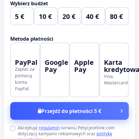
Wybierz budżet
5 €
10 €
20 €
40 €
80 €
Metoda płatności
PayPal
Google
Apple
Karta
Pay
Pay
kredytow
Zapłać za
pomocą
Visa,
konta
Mastercard
PayPal
Przejdź do płatności 5 €
Akceptuję
regulamin
serwisu Petycjeonline.com
dotyczący kampanii reklamowych oraz
politykę