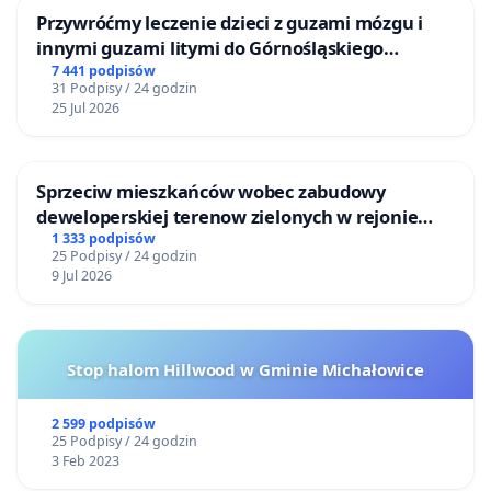
Przywróćmy leczenie dzieci z guzami mózgu i
innymi guzami litymi do Górnośląskiego
Centrum Zdrowia Dziecka w Katowicach
7 441 podpisów
31 Podpisy / 24 godzin
25 Jul 2026
Sprzeciw mieszkańców wobec zabudowy
deweloperskiej terenow zielonych w rejonie
Bulwarów Straceńskich w Bielsku-Białej
1 333 podpisów
25 Podpisy / 24 godzin
9 Jul 2026
Stop halom Hillwood w Gminie Michałowice
2 599 podpisów
25 Podpisy / 24 godzin
3 Feb 2023