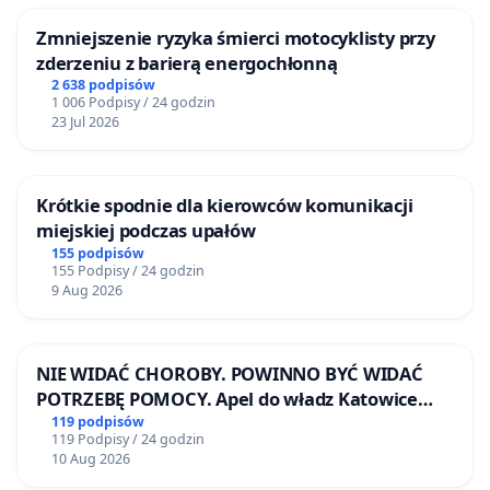
Zmniejszenie ryzyka śmierci motocyklisty przy
zderzeniu z barierą energochłonną
2 638 podpisów
1 006 Podpisy / 24 godzin
23 Jul 2026
Krótkie spodnie dla kierowców komunikacji
miejskiej podczas upałów
155 podpisów
155 Podpisy / 24 godzin
9 Aug 2026
NIE WIDAĆ CHOROBY. POWINNO BYĆ WIDAĆ
POTRZEBĘ POMOCY. Apel do władz Katowice
Airport o przystąpienie do programu HIDDEN
119 podpisów
119 Podpisy / 24 godzin
DISABILITIES SUNFLOWER – SŁONECZNIK –
10 Aug 2026
UKRYTE NIEPEŁNOSPRAWNOŚCI