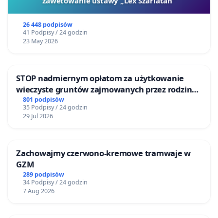
zawetowanie ustawy „Lex Szarlatan”
26 448 podpisów
41 Podpisy / 24 godzin
23 May 2026
STOP nadmiernym opłatom za użytkowanie
wieczyste gruntów zajmowanych przez rodzinne
ogrody działkowe.
801 podpisów
35 Podpisy / 24 godzin
29 Jul 2026
Zachowajmy czerwono-kremowe tramwaje w
GZM
289 podpisów
34 Podpisy / 24 godzin
7 Aug 2026