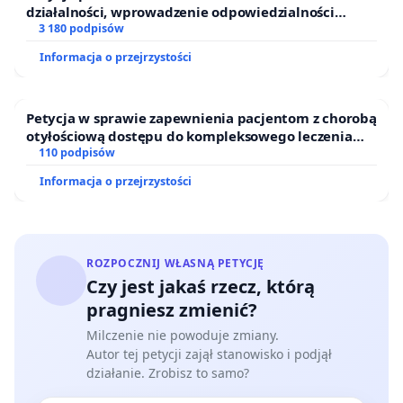
działalności, wprowadzenie odpowiedzialności
finansowej kluczowych urzędników i sędziów
3 180 podpisów
Informacja o przejrzystości
Petycja w sprawie zapewnienia pacjentom z chorobą
otyłościową dostępu do kompleksowego leczenia
oraz programów profilaktycznych.
110 podpisów
Informacja o przejrzystości
ROZPOCZNIJ WŁASNĄ PETYCJĘ
Czy jest jakaś rzecz, którą
pragniesz zmienić?
Milczenie nie powoduje zmiany.
Autor tej petycji zajął stanowisko i podjął
działanie. Zrobisz to samo?