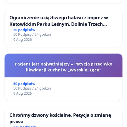
Ograniczenie uciążliwego hałasu z imprez w
Katowickim Parku Leśnym, Dolinie Trzech
Stawów i na Lotnisku Muchowiec
50 podpisów
50 Podpisy / 24 godzin
9 Aug 2026
Pacjent jest najważniejszy – Petycja przeciwko
likwidacji kuchni w „Wysokiej Łące”
50 podpisów
50 Podpisy / 24 godzin
9 Aug 2026
Chrońmy dzwony kościelne. Petycja o zmianę
prawa