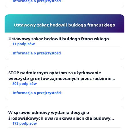
Informacja o przejrzystości
Ustawowy zakaz hodowli buldoga francuskiego
Ustawowy zakaz hodowli buldoga francuskiego
11 podpisów
Informacja o przejrzystości
STOP nadmiernym opłatom za użytkowanie
wieczyste gruntów zajmowanych przez rodzinne
ogrody działkowe.
801 podpisów
Informacja o przejrzystości
W sprawie odmowy wydania decyzji o
środowiskowych uwarunkowaniach dla budowy
zakładu wytwarzania biometanu „Krynki” w
173 podpisów