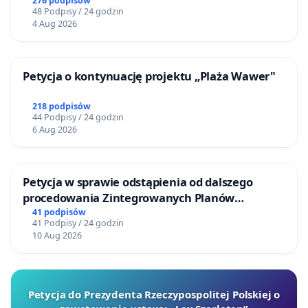
276 podpisów
48 Podpisy / 24 godzin
4 Aug 2026
Petycja o kontynuację projektu „Plaża Wawer"
218 podpisów
44 Podpisy / 24 godzin
6 Aug 2026
Petycja w sprawie odstąpienia od dalszego
procedowania Zintegrowanych Planów
Inwestycyjnych „Myślenice – Barnasiówka” oraz
41 podpisów
41 Podpisy / 24 godzin
„Myślenice – Bukówka”
10 Aug 2026
Petycja do Prezydenta Rzeczypospolitej Polskiej o