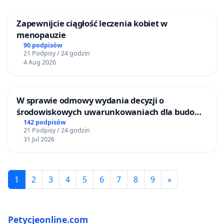
Zapewnijcie ciągłość leczenia kobiet w
menopauzie
90 podpisów
21 Podpisy / 24 godzin
4 Aug 2026
W sprawie odmowy wydania decyzji o
środowiskowych uwarunkowaniach dla budowy
zakładu wytwarzania biometanu „Krynki” w
142 podpisów
21 Podpisy / 24 godzin
Ostrowiu Południowym oraz ochrony
31 Jul 2026
mieszkańców i Puszczy Knyszyńskiej
1
2
3
4
5
6
7
8
9
»
Petycjeonline.com