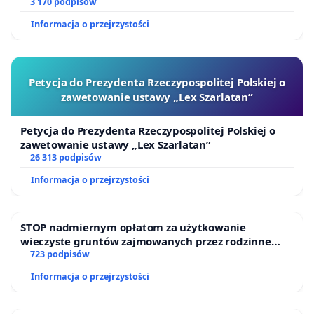
finansowej kluczowych urzędników i sędziów
3 170 podpisów
Informacja o przejrzystości
Petycja do Prezydenta Rzeczypospolitej Polskiej o
zawetowanie ustawy „Lex Szarlatan”
Petycja do Prezydenta Rzeczypospolitej Polskiej o
zawetowanie ustawy „Lex Szarlatan”
26 313 podpisów
Informacja o przejrzystości
STOP nadmiernym opłatom za użytkowanie
wieczyste gruntów zajmowanych przez rodzinne
ogrody działkowe.
723 podpisów
Informacja o przejrzystości