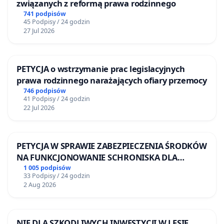
związanych z reformą prawa rodzinnego
741 podpisów
45 Podpisy / 24 godzin
27 Jul 2026
PETYCJA o wstrzymanie prac legislacyjnych
prawa rodzinnego narażających ofiary przemocy
746 podpisów
41 Podpisy / 24 godzin
22 Jul 2026
PETYCJA W SPRAWIE ZABEZPIECZENIA ŚRODKÓW
NA FUNKCJONOWANIE SCHRONISKA DLA
BEZDOMNYCH ZWIERZĄT W SKARYSZEWIE
1 005 podpisów
33 Podpisy / 24 godzin
2 Aug 2026
NIE DLA SZKODLIWYCH INWESTYCJI W LESIE