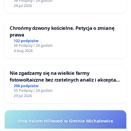
58 Podpisy / 24 godzin
29 Jul 2026
Chrońmy dzwony kościelne. Petycja o zmianę
prawa
122 podpisów
56 Podpisy / 24 godzin
4 Aug 2026
Nie zgadzamy się na wielkie farmy
fotowoltaiczne bez rzetelnych analiz i akceptacji
mieszkańców
208 podpisów
55 Podpisy / 24 godzin
29 Jul 2026
Stop halom Hillwood w Gminie Michałowice