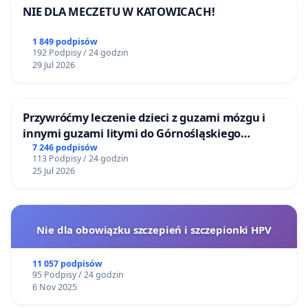
NIE DLA MECZETU W KATOWICACH!
1 849 podpisów
192 Podpisy / 24 godzin
29 Jul 2026
Przywróćmy leczenie dzieci z guzami mózgu i
innymi guzami litymi do Górnośląskiego
Centrum Zdrowia Dziecka w Katowicach
7 246 podpisów
113 Podpisy / 24 godzin
25 Jul 2026
Nie dla obowiązku szczepień i szczepionki HPV
11 057 podpisów
95 Podpisy / 24 godzin
6 Nov 2025