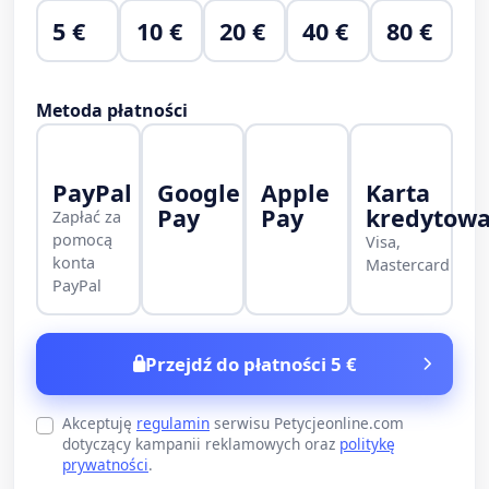
5 €
10 €
20 €
40 €
80 €
Metoda płatności
PayPal
Google
Apple
Karta
Pay
Pay
kredytow
Zapłać za
pomocą
Visa,
konta
Mastercard
PayPal
Przejdź do płatności 5 €
Akceptuję
regulamin
serwisu Petycjeonline.com
dotyczący kampanii reklamowych oraz
politykę
prywatności
.