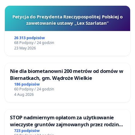
Petycja do Prezydenta Rzeczypospolitej Polskiej o
zawetowanie ustawy „Lex Szarlatan”
26 313 podpisów
68 Podpisy / 24 godzin
23 May 2026
Nie dla biometanowni 200 metrów od domów w
Biernatkach, gm. Wądroże Wielkie
186 podpisów
60 Podpisy / 24 godzin
4 Aug 2026
STOP nadmiernym opłatom za użytkowanie
wieczyste gruntów zajmowanych przez rodzinne
ogrody działkowe.
723 podpisów