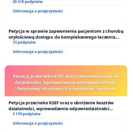
26 319 podpisów
Informacja o przejrzystości
Petycja w sprawie zapewnienia pacjentom z chorobą
otyłościową dostępu do kompleksowego leczenia
oraz programów profilaktycznych.
73 podpisów
Informacja o przejrzystości
Petycja przeciwko KSEF oraz o obniżenie kosztów
działalności, wprowadzenie odpowiedzialności
finansowej kluczowych urzędników i sędziów
Petycja przeciwko KSEF oraz o obniżenie kosztów
działalności, wprowadzenie odpowiedzialności
finansowej kluczowych urzędników i sędziów
3 170 podpisów
Informacja o przejrzystości