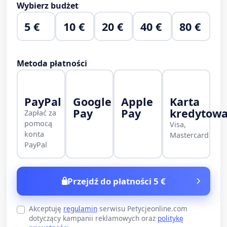
Wybierz budżet
5 €
10 €
20 €
40 €
80 €
Metoda płatności
PayPal
Google
Apple
Karta
Pay
Pay
kredytow
Zapłać za
pomocą
Visa,
konta
Mastercard
PayPal
Przejdź do płatności 5 €
Akceptuję
regulamin
serwisu Petycjeonline.com
dotyczący kampanii reklamowych oraz
politykę