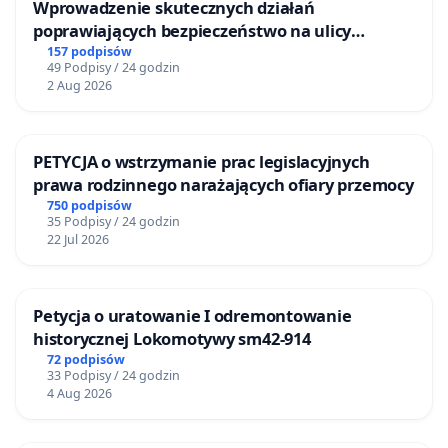
Wprowadzenie skutecznych działań
poprawiających bezpieczeństwo na ulicy
Żeromskiego w Otwocku
157 podpisów
49 Podpisy / 24 godzin
2 Aug 2026
PETYCJA o wstrzymanie prac legislacyjnych
prawa rodzinnego narażających ofiary przemocy
750 podpisów
35 Podpisy / 24 godzin
22 Jul 2026
Petycja o uratowanie I odremontowanie
historycznej Lokomotywy sm42-914
72 podpisów
33 Podpisy / 24 godzin
4 Aug 2026