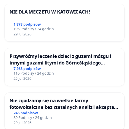
NIE DLA MECZETU W KATOWICACH!
1 878 podpisów
196 Podpisy / 24 godzin
29 Jul 2026
Przywróćmy leczenie dzieci z guzami mózgu i
innymi guzami litymi do Górnośląskiego
Centrum Zdrowia Dziecka w Katowicach
7 268 podpisów
110 Podpisy / 24 godzin
25 Jul 2026
Nie zgadzamy się na wielkie farmy
fotowoltaiczne bez rzetelnych analiz i akceptacji
mieszkańców
245 podpisów
89 Podpisy / 24 godzin
29 Jul 2026