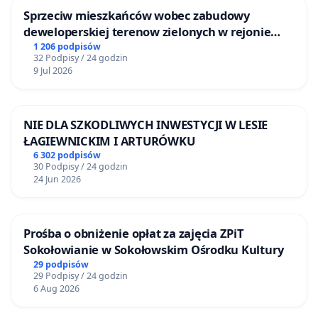
Sprzeciw mieszkańców wobec zabudowy
deweloperskiej terenow zielonych w rejonie
Bulwarów Straceńskich w Bielsku-Białej
1 206 podpisów
32 Podpisy / 24 godzin
9 Jul 2026
NIE DLA SZKODLIWYCH INWESTYCJI W LESIE
ŁAGIEWNICKIM I ARTURÓWKU
6 302 podpisów
30 Podpisy / 24 godzin
24 Jun 2026
Prośba o obniżenie opłat za zajęcia ZPiT
Sokołowianie w Sokołowskim Ośrodku Kultury
29 podpisów
29 Podpisy / 24 godzin
6 Aug 2026