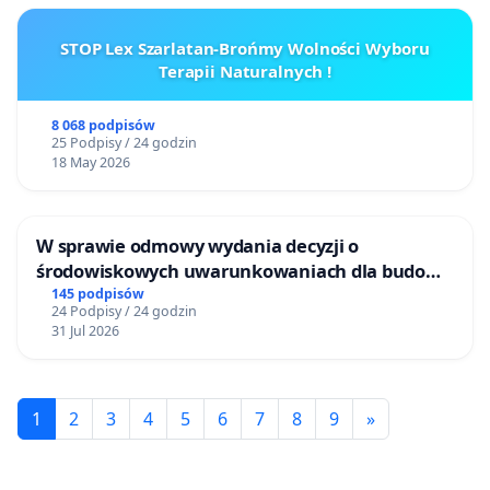
STOP Lex Szarlatan-Brońmy Wolności Wyboru
Terapii Naturalnych !
8 068 podpisów
25 Podpisy / 24 godzin
18 May 2026
W sprawie odmowy wydania decyzji o
środowiskowych uwarunkowaniach dla budowy
zakładu wytwarzania biometanu „Krynki” w
145 podpisów
24 Podpisy / 24 godzin
Ostrowiu Południowym oraz ochrony
31 Jul 2026
mieszkańców i Puszczy Knyszyńskiej
1
2
3
4
5
6
7
8
9
»