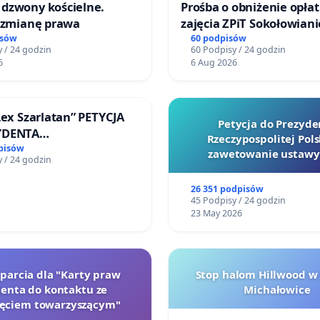
dzwony kościelne.
Prośba o obniżenie opłat
o zmianę prawa
zajęcia ZPiT Sokołowian
Sokołowskim Ośrodku Ku
isów
60 podpisów
 / 24 godzin
60 Podpisy / 24 godzin
6
6 Aug 2026
Lex Szarlatan” PETYCJA
Petycja do Prezyde
YDENTA
Rzeczypospolitej Pols
SPOLITEJ POLSKIEJ
pisów
zawetowanie ustawy
 / 24 godzin
Szarlatan”
26 351 podpisów
45 Podpisy / 24 godzin
23 May 2026
oparcia dla "Karty praw
Stop halom Hillwood w
jenta do kontaktu ze
Michałowice
zęciem towarzyszącym"