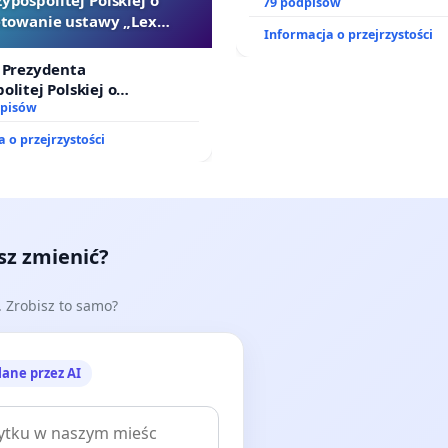
dostępu do kompleksowego
79 podpisów
towanie ustawy „Lex
oraz programów profilakty
Informacja o przejrzystości
Szarlatan”
 Prezydenta
olitej Polskiej o
ie ustawy „Lex Szarlatan”
dpisów
 o przejrzystości
esz zmienić?
e. Zrobisz to samo?
lane przez AI