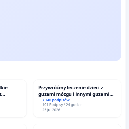
lkie
Przywróćmy leczenie dzieci z
z
guzami mózgu i innymi guzami
tacji
litymi do Górnośląskiego
7 340 podpisów
101 Podpisy / 24 godzin
Centrum Zdrowia Dziecka w
25 Jul 2026
Katowicach