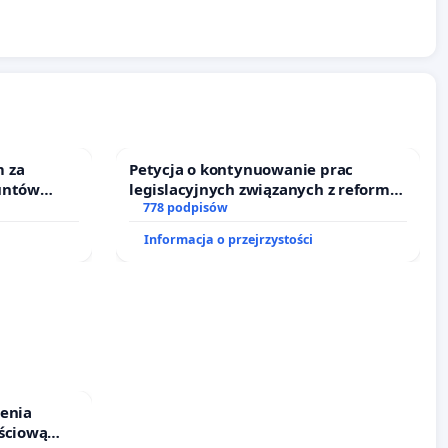
 za
Petycja o kontynuowanie prac
untów
legislacyjnych związanych z reformą
ne ogrody
prawa rodzinnego
778 podpisów
Informacja o przejrzystości
ienia
ściową