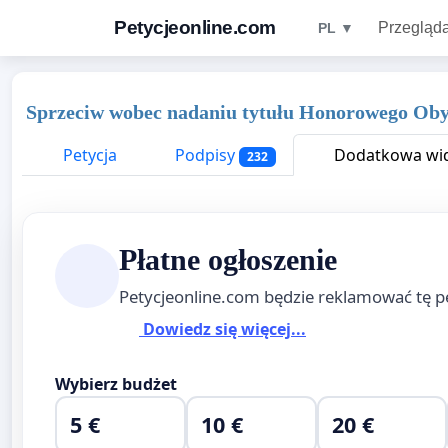
Petycjeonline.com
Przegląda
PL ▼
Sprzeciw wobec nadaniu tytułu Honorowego Obyw
Petycja
Podpisy
Dodatkowa wid
232
Płatne ogłoszenie
Petycjeonline.com będzie reklamować tę p
Dowiedz się więcej...
Wybierz budżet
5 €
10 €
20 €