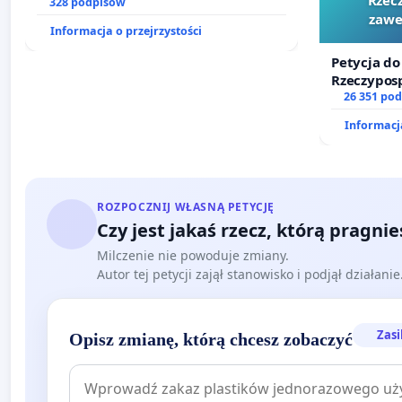
prawa rodzinnego
328 podpisów
zawe
Informacja o przejrzystości
Petycja do
Rzeczyposp
zawetowan
26 351 po
Informacja
ROZPOCZNIJ WŁASNĄ PETYCJĘ
Czy jest jakaś rzecz, którą pragni
Milczenie nie powoduje zmiany.
Autor tej petycji zajął stanowisko i podjął działani
Zasi
Opisz zmianę, którą chcesz zobaczyć