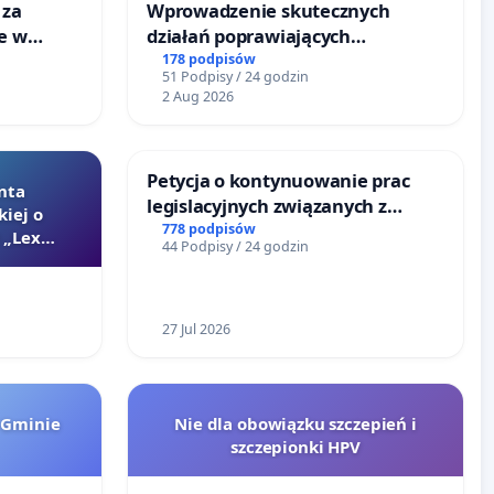
 za
Wprowadzenie skutecznych
ie w
działań poprawiających
ltury
bezpieczeństwo na ulicy
178 podpisów
51 Podpisy / 24 godzin
Żeromskiego w Otwocku
2 Aug 2026
Petycja o kontynuowanie prac
nta
legislacyjnych związanych z
kiej o
reformą prawa rodzinnego
778 podpisów
 „Lex
44 Podpisy / 24 godzin
27 Jul 2026
 Gminie
Nie dla obowiązku szczepień i
szczepionki HPV