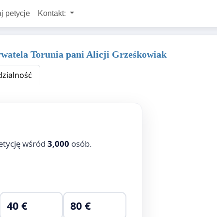
j petycje
Kontakt:
atela Torunia pani Alicji Grześkowiak
zialność
etycję wśród
3,000
osób.
40 €
80 €