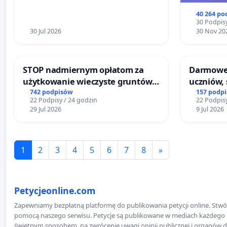
40 264 po
30 Podpisy
30 Jul 2026
30 Nov 20
STOP nadmiernym opłatom za
Darmowe 
użytkowanie wieczyste gruntów
uczniów, 
zajmowanych przez rodzinne
742 podpisów
157 podp
22 Podpisy / 24 godzin
22 Podpisy
ogrody działkowe.
29 Jul 2026
9 Jul 2026
1
2
3
4
5
6
7
8
»
Petycjeonline.com
Zapewniamy bezpłatną platformę do publikowania petycji online. Stwór
pomocą naszego serwisu. Petycje są publikowane w mediach każdego dni
świetnym sposobem, na zwrócenie uwagi opinii publicznej i organów d