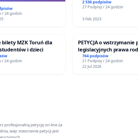
2 536 podpisów
27 Podpisy / 24 godzin
dpisów
 / 24 godzin
25
3 Feb 2023
bilety MZK Toruń dla
PETYCJA o wstrzymanie 
studentów i dzieci
legislacyjnych prawa ro
narażających ofiary prz
isów
764 podpisów
 / 24 godzin
21 Podpisy / 24 godzin
22 Jul 2026
z profesjonalną petycję on-line za
a, więc stworzenie petycji jest
ecyzyjnych.