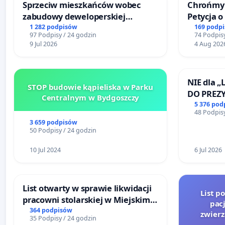
Sprzeciw mieszkańców wobec
Chrońmy 
zabudowy deweloperskiej
Petycja 
terenow zielonych w rejonie
1 282 podpisów
169 podp
97 Podpisy / 24 godzin
74 Podpisy
Bulwarów Straceńskich w Bielsku-
9 Jul 2026
4 Aug 202
Białej
NIE dla „
STOP budowie kąpieliska w Parku
DO PREZ
Centralnym w Bydgoszczy
RZECZYPO
5 376 pod
48 Podpisy
3 659 podpisów
50 Podpisy / 24 godzin
10 Jul 2024
6 Jul 2026
List otwarty w sprawie likwidacji
List p
pracowni stolarskiej w Miejskim
pac
Teatrze Miniatura w Gdańsku
364 podpisów
zwier
35 Podpisy / 24 godzin