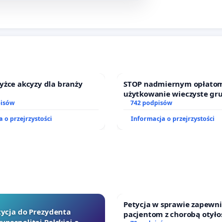
yżce akcyzy dla branży
STOP nadmiernym opłatom
użytkowanie wieczyste gr
pisów
zajmowanych przez rodzin
742 podpisów
działkowe.
 o przejrzystości
Informacja o przejrzystości
Petycja w sprawie zapewn
tycja do Prezydenta
pacjentom z chorobą otyło
ypospolitej Polskiej o