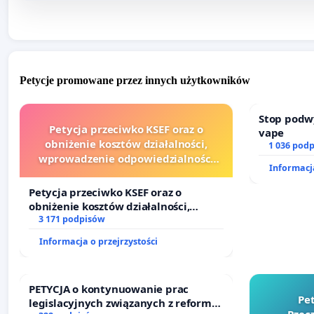
Petycje promowane przez innych użytkowników
Stop podw
Petycja przeciwko KSEF oraz o
vape
obniżenie kosztów działalności,
1 036 pod
wprowadzenie odpowiedzialności
Informacja
finansowej kluczowych urzędników i
sędziów
Petycja przeciwko KSEF oraz o
obniżenie kosztów działalności,
wprowadzenie odpowiedzialności
3 171 podpisów
finansowej kluczowych urzędników i
Informacja o przejrzystości
sędziów
PETYCJA o kontynuowanie prac
Pe
legislacyjnych związanych z reformą
Rzecz