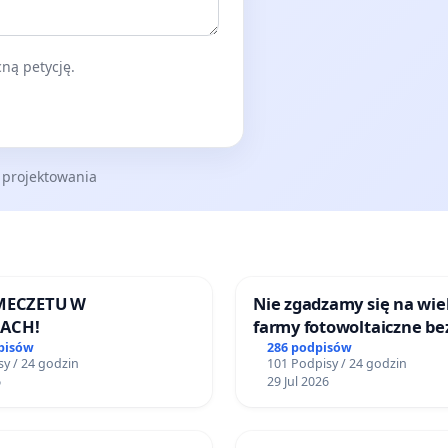
ną petycję.
 projektowania
 MECZETU W
Nie zgadzamy się na wie
ACH!
farmy fotowoltaiczne be
rzetelnych analiz i akcep
pisów
286 podpisów
y / 24 godzin
101 Podpisy / 24 godzin
mieszkańców
6
29 Jul 2026