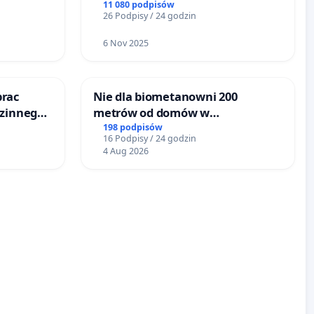
11 080 podpisów
26 Podpisy / 24 godzin
6 Nov 2025
prac
Nie dla biometanowni 200
dzinnego
metrów od domów w
emocy
Biernatkach, gm. Wądroże
198 podpisów
16 Podpisy / 24 godzin
Wielkie
4 Aug 2026