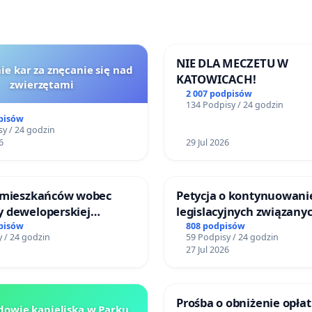
NIE DLA MECZETU W
ie kar za znęcanie się nad
KATOWICACH!
zwierzętami
2 007 podpisów
134 Podpisy / 24 godzin
pisów
y / 24 godzin
6
29 Jul 2026
 mieszkańców wobec
Petycja o kontynuowani
 deweloperskiej
legislacyjnych związanyc
ielonych w rejonie
reformą prawa rodzinne
pisów
808 podpisów
 / 24 godzin
59 Podpisy / 24 godzin
 Straceńskich w Bielsku-
27 Jul 2026
Prośba o obniżenie opłat
owie kąpieliska w Parku