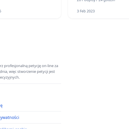
6
3 Feb 2023
z profesjonalną petycję on-line za
a, więc stworzenie petycji jest
ecyzyjnych.
ję
rywatności