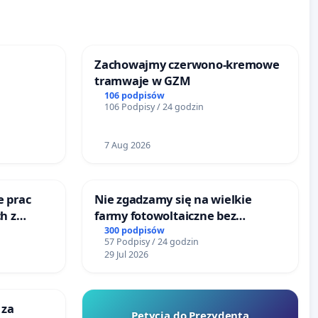
Zachowajmy czerwono-kremowe
tramwaje w GZM
106 podpisów
106 Podpisy / 24 godzin
7 Aug 2026
e prac
Nie zgadzamy się na wielkie
h z
farmy fotowoltaiczne bez
go
rzetelnych analiz i akceptacji
300 podpisów
57 Podpisy / 24 godzin
mieszkańców
29 Jul 2026
 za
Petycja do Prezydenta