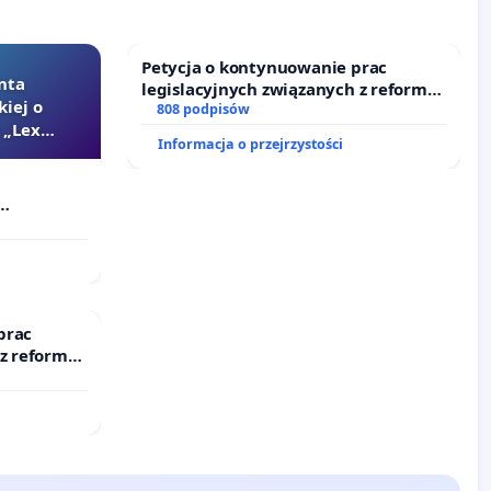
Petycja o kontynuowanie prac
nta
legislacyjnych związanych z reformą
kiej o
prawa rodzinnego
808 podpisów
 „Lex
Informacja o przejrzystości
Szarlatan”
prac
 z reformą