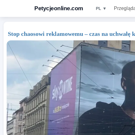
Petycjeonline.com
Przegląda
PL ▼
Stop chaosowi reklamowemu – czas na uchwałę 