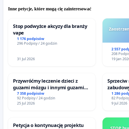
Inne petycje, które mogą cię zainteresować
Stop podwyżce akcyzy dla branży
Zaostrzen
vape
1 176 podpisów
296 Podpisy / 24 godzin
2 557 pod
208 Podpis
31 Jul 2026
19 Jan 202
Przywróćmy leczenie dzieci z
Sprzeciw
guzami mózgu i innymi guzami
zabudowy
litymi do Górnośląskiego
terenow z
7 358 podpisów
1 286 pod
92 Podpisy / 24 godzin
82 Podpisy
Centrum Zdrowia Dziecka w
Bulwarów
25 Jul 2026
9 Jul 2026
Katowicach
Białej
Petycja o kontynuację projektu
STOP bud