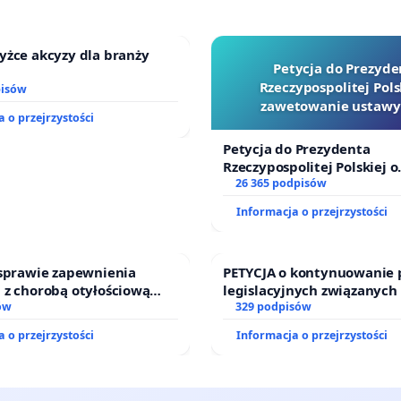
yżce akcyzy dla branży
Petycja do Prezyde
Rzeczypospolitej Pols
pisów
zawetowanie ustawy
 o przejrzystości
Szarlatan”
Petycja do Prezydenta
Rzeczypospolitej Polskiej o
zawetowanie ustawy „Lex 
26 365 podpisów
Informacja o przejrzystości
 sprawie zapewnienia
PETYCJA o kontynuowanie 
 z chorobą otyłościową
legislacyjnych związanych
o kompleksowego leczenia
ów
prawa rodzinnego
329 podpisów
ramów profilaktycznych.
 o przejrzystości
Informacja o przejrzystości