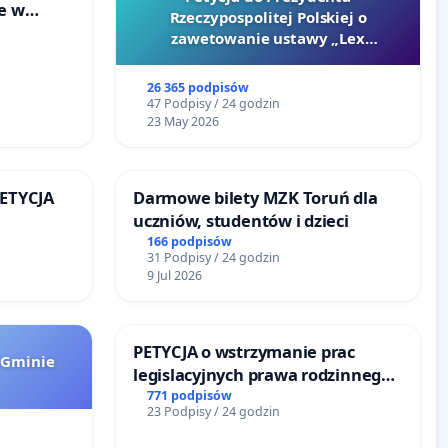
ie w
Rzeczypospolitej Polskiej o
ltury
zawetowanie ustawy „Lex
Szarlatan”
26 365 podpisów
47 Podpisy / 24 godzin
23 May 2026
PETYCJA
Darmowe bilety MZK Toruń dla
uczniów, studentów i dzieci
KIEJ
166 podpisów
31 Podpisy / 24 godzin
9 Jul 2026
PETYCJA o wstrzymanie prac
 Gminie
legislacyjnych prawa rodzinnego
narażających ofiary przemocy
771 podpisów
23 Podpisy / 24 godzin