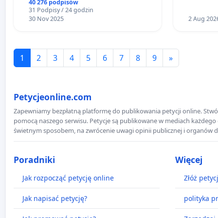
40 276 podpisów
31 Podpisy / 24 godzin
30 Nov 2025
2 Aug 202
1
2
3
4
5
6
7
8
9
»
Petycjeonline.com
Zapewniamy bezpłatną platformę do publikowania petycji online. Stwór
pomocą naszego serwisu. Petycje są publikowane w mediach każdego dni
świetnym sposobem, na zwrócenie uwagi opinii publicznej i organów d
Poradniki
Więcej
Jak rozpocząć petycję online
Złóż petyc
Jak napisać petycję?
polityka p