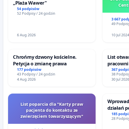
„Plaża Wawer"
Cent
54 podpisów
52 Podpisy / 24 godzin
3 667 pod
49 Podpisy
6 Aug 2026
10 Jul 202
Chrońmy dzwony kościelne.
List otwa
Petycja o zmianę prawa
pracowni 
Teatrze 
177 podpisów
367 podp
43 Podpisy / 24 godzin
38 Podpisy
4 Aug 2026
30 Jul 202
Wprowadz
List poparcia dla "Karty praw
działań 
pacjenta do kontaktu ze
bezpiecze
185 podp
zwierzęciem towarzyszącym"
28 Podpisy
Żeromski