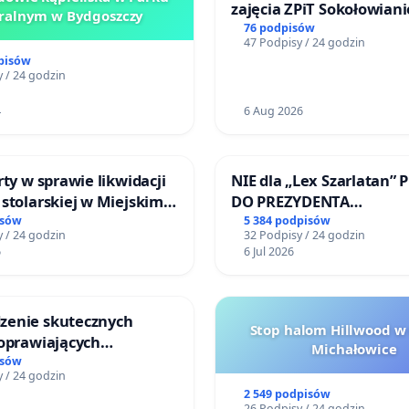
zajęcia ZPiT Sokołowian
ralnym w Bydgoszczy
Sokołowskim Ośrodku Ku
76 podpisów
47 Podpisy / 24 godzin
pisów
 / 24 godzin
4
6 Aug 2026
rty w sprawie likwidacji
NIE dla „Lex Szarlatan” 
stolarskiej w Miejskim
DO PREZYDENTA
Miniatura w Gdańsku
RZECZYPOSPOLITEJ POLS
isów
5 384 podpisów
 / 24 godzin
32 Podpisy / 24 godzin
6
6 Jul 2026
enie skutecznych
Stop halom Hillwood w
poprawiających
Michałowice
ństwo na ulicy
isów
 / 24 godzin
ego w Otwocku
2 549 podpisów
26 Podpisy / 24 godzin