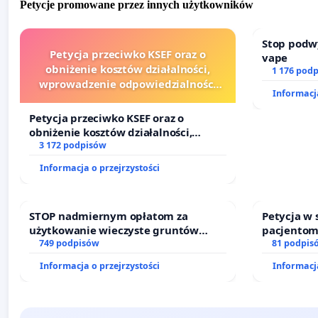
Petycje promowane przez innych użytkowników
Stop podw
Petycja przeciwko KSEF oraz o
vape
obniżenie kosztów działalności,
1 176 pod
wprowadzenie odpowiedzialności
Informacja
finansowej kluczowych urzędników i
sędziów
Petycja przeciwko KSEF oraz o
obniżenie kosztów działalności,
wprowadzenie odpowiedzialności
3 172 podpisów
finansowej kluczowych urzędników i
Informacja o przejrzystości
sędziów
STOP nadmiernym opłatom za
Petycja w
użytkowanie wieczyste gruntów
pacjentom
zajmowanych przez rodzinne ogrody
749 podpisów
dostępu d
81 podpis
działkowe.
oraz prog
Informacja o przejrzystości
Informacja