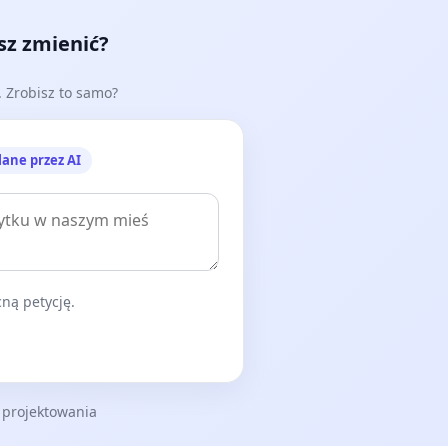
esz zmienić?
e. Zrobisz to samo?
lane przez AI
ną petycję.
 projektowania