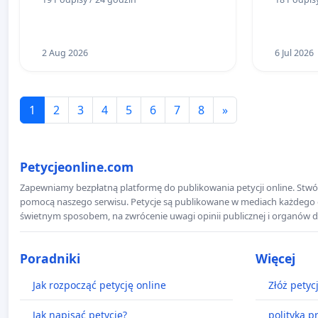
Żeromskiego w Otwocku
2 Aug 2026
6 Jul 2026
1
2
3
4
5
6
7
8
»
Petycjeonline.com
Zapewniamy bezpłatną platformę do publikowania petycji online. Stwór
pomocą naszego serwisu. Petycje są publikowane w mediach każdego dni
świetnym sposobem, na zwrócenie uwagi opinii publicznej i organów d
Poradniki
Więcej
Jak rozpocząć petycję online
Złóż petyc
Jak napisać petycję?
polityka p