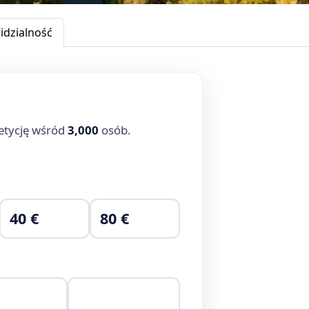
dzialność
etycję wśród
3,000
osób.
40 €
80 €