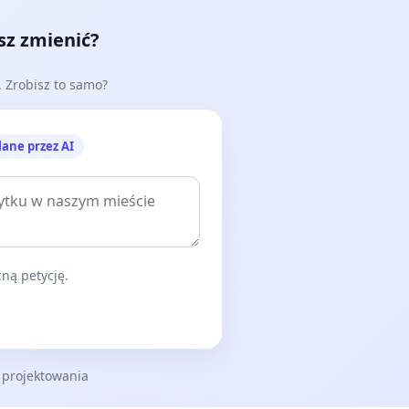
esz zmienić?
e. Zrobisz to samo?
lane przez AI
ną petycję.
 projektowania