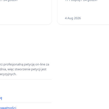
4 Aug 2026
z profesjonalną petycję on-line za
a, więc stworzenie petycji jest
ecyzyjnych.
ję
rywatności