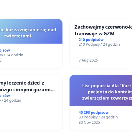
Zachowajmy czerwono-
ie kar za znęcanie się nad
tramwaje w GZM
zwierzętami
210 podpisów
210 Podpisy / 24 godzin
pisów
y / 24 godzin
6
7 Aug 2026
y leczenie dzieci z
List poparcia dla "Kar
ózgu i innymi guzami
pacjenta do kontakt
 Górnośląskiego
pisów
zwierzęciem towarzys
 / 24 godzin
Zdrowia Dziecka w
ch
40 293 podpisów
33 Podpisy / 24 godzin
6
30 Nov 2025