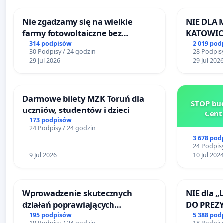
Nie zgadzamy się na wielkie
NIE DLA
farmy fotowoltaiczne bez
KATOWIC
rzetelnych analiz i akceptacji
314 podpisów
2 019 pod
30 Podpisy / 24 godzin
28 Podpisy
mieszkańców
29 Jul 2026
29 Jul 202
Darmowe bilety MZK Toruń dla
STOP bud
uczniów, studentów i dzieci
Cent
173 podpisów
24 Podpisy / 24 godzin
3 678 pod
24 Podpisy
9 Jul 2026
10 Jul 202
Wprowadzenie skutecznych
NIE dla „
działań poprawiających
DO PREZ
bezpieczeństwo na ulicy
RZECZYPO
195 podpisów
5 388 pod
19 Podpisy / 24 godzin
18 Podpisy