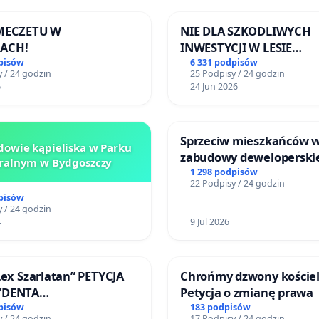
 MECZETU W
NIE DLA SZKODLIWYCH
ACH!
INWESTYCJI W LESIE
ŁAGIEWNICKIM I ARTU
pisów
6 331 podpisów
 / 24 godzin
25 Podpisy / 24 godzin
6
24 Jun 2026
Sprzeciw mieszkańców 
owie kąpieliska w Parku
zabudowy deweloperski
ralnym w Bydgoszczy
terenow zielonych w rej
1 298 podpisów
22 Podpisy / 24 godzin
Bulwarów Straceńskich w
pisów
Białej
 / 24 godzin
4
9 Jul 2026
Lex Szarlatan” PETYCJA
Chrońmy dzwony kościel
YDENTA
Petycja o zmianę prawa
SPOLITEJ POLSKIEJ
pisów
183 podpisów
 / 24 godzin
17 Podpisy / 24 godzin