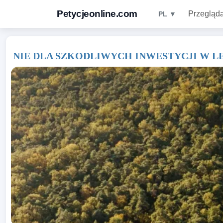
Petycjeonline.com
Przegląda
PL ▼
NIE DLA SZKODLIWYCH INWESTYCJI W L