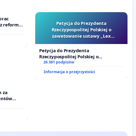
prac
Petycja do Prezydenta
 z reformą
Rzeczypospolitej Polskiej o
zawetowanie ustawy „Lex
Szarlatan”
Petycja do Prezydenta
Rzeczypospolitej Polskiej o
zawetowanie ustawy „Lex Szarlatan”
26 381 podpisów
Informacja o przejrzystości
 za
untów
ne ogrody