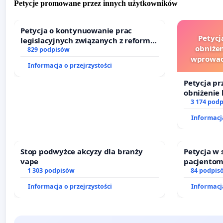
Petycje promowane przez innych użytkowników
Petycja o kontynuowanie prac
Petycj
legislacyjnych związanych z reformą
obniżen
prawa rodzinnego
829 podpisów
wprowad
Informacja o przejrzystości
finansowe
Petycja pr
obniżenie 
wprowadze
3 174 pod
finansowe
Informacja
sędziów
Stop podwyżce akcyzy dla branży
Petycja w
vape
pacjentom
1 303 podpisów
dostępu d
84 podpis
oraz prog
Informacja o przejrzystości
Informacja