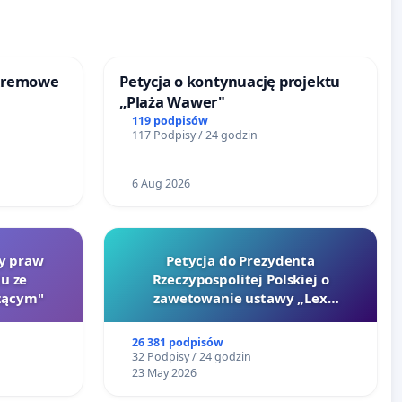
kremowe
Petycja o kontynuację projektu
„Plaża Wawer"
119 podpisów
117 Podpisy / 24 godzin
6 Aug 2026
ty praw
Petycja do Prezydenta
u ze
Rzeczypospolitej Polskiej o
zącym"
zawetowanie ustawy „Lex
Szarlatan”
26 381 podpisów
32 Podpisy / 24 godzin
23 May 2026