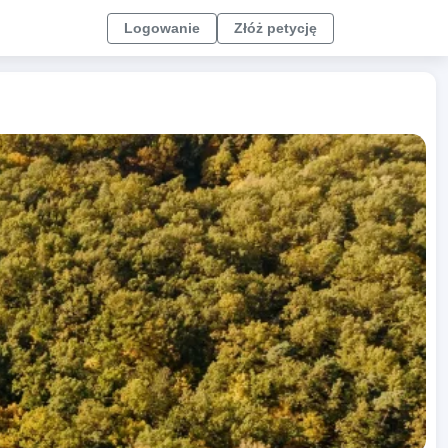
Logowanie
Złóż petycję