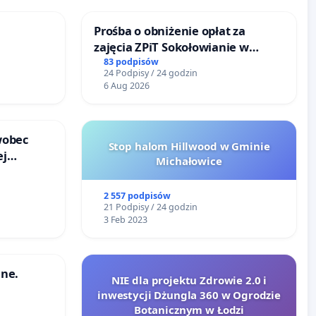
Prośba o obniżenie opłat za
zajęcia ZPiT Sokołowianie w
RÓWKU
Sokołowskim Ośrodku Kultury
83 podpisów
24 Podpisy / 24 godzin
6 Aug 2026
wobec
Stop halom Hillwood w Gminie
ej
Michałowice
onie
 Bielsku-
2 557 podpisów
21 Podpisy / 24 godzin
3 Feb 2023
ne.
NIE dla projektu Zdrowie 2.0 i
inwestycji Dżungla 360 w Ogrodzie
Botanicznym w Łodzi