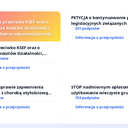
PETYCJA o kontynuowanie 
a przeciwko KSEF oraz o
legislacyjnych związanych
ie kosztów działalności,
prawa rodzinnego
331 podpisów
zenie odpowiedzialności
Informacja o przejrzystości
j kluczowych urzędników i
sędziów
zeciwko KSEF oraz o
kosztów działalności,
nie odpowiedzialności
pisów
j kluczowych urzędników i
 o przejrzystości
 sprawie zapewnienia
STOP nadmiernym opłatom
 z chorobą otyłościową
użytkowanie wieczyste gr
o kompleksowego leczenia
ów
zajmowanych przez rodzin
753 podpisów
ramów profilaktycznych.
działkowe.
 o przejrzystości
Informacja o przejrzystości