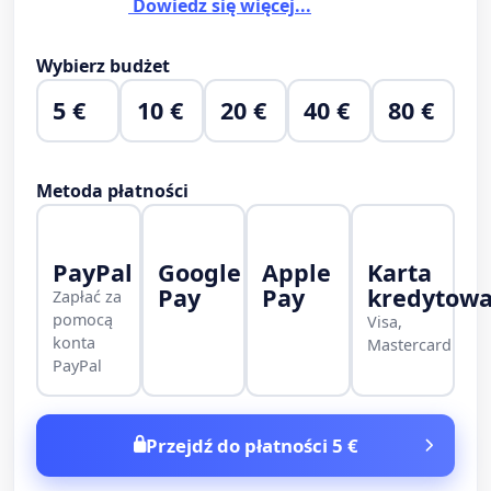
Dowiedz się więcej...
Wybierz budżet
5 €
10 €
20 €
40 €
80 €
Metoda płatności
PayPal
Google
Apple
Karta
Pay
Pay
kredytow
Zapłać za
pomocą
Visa,
konta
Mastercard
PayPal
Przejdź do płatności 5 €