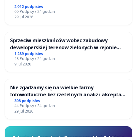
2 012 podpisów
60 Podpisy / 24 godzin
29 Jul 2026
Sprzeciw mieszkańców wobec zabudowy
deweloperskiej terenow zielonych w rejonie
Bulwarów Straceńskich w Bielsku-Białej
1 289 podpisów
48 Podpisy / 24 godzin
9 Jul 2026
Nie zgadzamy się na wielkie farmy
fotowoltaiczne bez rzetelnych analiz i akceptacji
mieszkańców
308 podpisów
44 Podpisy / 24 godzin
29 Jul 2026