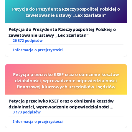
Petycja do Prezydenta Rzeczypospolitej Polskiej o
zawetowanie ustawy „Lex Szarlatan”
Petycja do Prezydenta Rzeczypospolitej Polskiej o
zawetowanie ustawy „Lex Szarlatan”
26 372 podpisów
Informacja o przejrzystości
Petycja przeciwko KSEF oraz o obniżenie kosztów
działalności, wprowadzenie odpowiedzialności
finansowej kluczowych urzędników i sędziów
Petycja przeciwko KSEF oraz o obniżenie kosztów
działalności, wprowadzenie odpowiedzialności
finansowej kluczowych urzędników i sędziów
3 173 podpisów
Informacja o przejrzystości