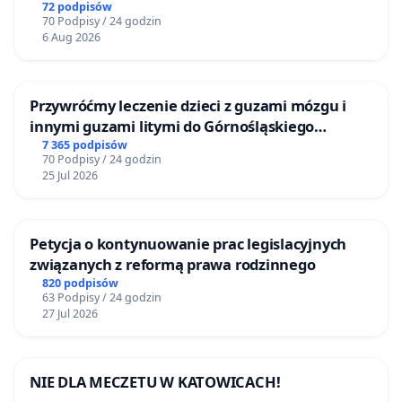
72 podpisów
70 Podpisy / 24 godzin
6 Aug 2026
Przywróćmy leczenie dzieci z guzami mózgu i
innymi guzami litymi do Górnośląskiego
Centrum Zdrowia Dziecka w Katowicach
7 365 podpisów
70 Podpisy / 24 godzin
25 Jul 2026
Petycja o kontynuowanie prac legislacyjnych
związanych z reformą prawa rodzinnego
820 podpisów
63 Podpisy / 24 godzin
27 Jul 2026
NIE DLA MECZETU W KATOWICACH!