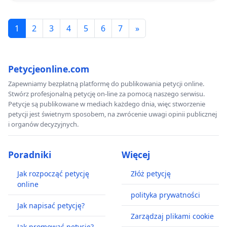
1
2
3
4
5
6
7
»
Petycjeonline.com
Zapewniamy bezpłatną platformę do publikowania petycji online.
Stwórz profesjonalną petycję on-line za pomocą naszego serwisu.
Petycje są publikowane w mediach każdego dnia, więc stworzenie
petycji jest świetnym sposobem, na zwrócenie uwagi opinii publicznej
i organów decyzyjnych.
Poradniki
Więcej
Jak rozpocząć petycję
Złóż petycję
online
polityka prywatności
Jak napisać petycję?
Zarządzaj plikami cookie
Jak promować petycję?