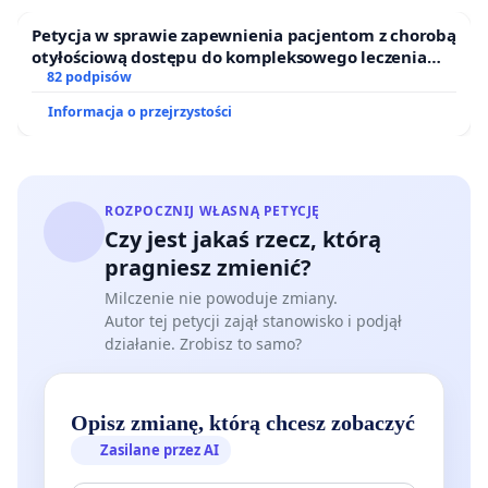
Petycja w sprawie zapewnienia pacjentom z chorobą
otyłościową dostępu do kompleksowego leczenia
oraz programów profilaktycznych.
82 podpisów
Informacja o przejrzystości
ROZPOCZNIJ WŁASNĄ PETYCJĘ
Czy jest jakaś rzecz, którą
pragniesz zmienić?
Milczenie nie powoduje zmiany.
Autor tej petycji zajął stanowisko i podjął
działanie. Zrobisz to samo?
Opisz zmianę, którą chcesz zobaczyć
Zasilane przez AI