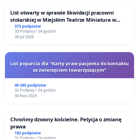
List otwarty w sprawie likwidacji pracowni
stolarskiej w Miejskim Teatrze Miniatura w
Gdańsku
373 podpisów
33 Podpisy / 24 godzin
30 Jul 2026
List poparcia dla "Karty praw pacjenta do kontaktu
ze zwierzęciem towarzyszącym"
40 285 podpisów
32 Podpisy / 24 godzin
30 Nov 2025
Chrońmy dzwony kościelne. Petycja o zmianę
prawa
182 podpisów
31 Podpisy / 24 godzin