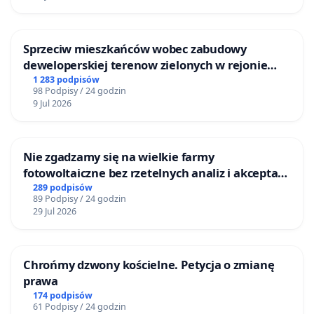
Sprzeciw mieszkańców wobec zabudowy
deweloperskiej terenow zielonych w rejonie
Bulwarów Straceńskich w Bielsku-Białej
1 283 podpisów
98 Podpisy / 24 godzin
9 Jul 2026
Nie zgadzamy się na wielkie farmy
fotowoltaiczne bez rzetelnych analiz i akceptacji
mieszkańców
289 podpisów
89 Podpisy / 24 godzin
29 Jul 2026
Chrońmy dzwony kościelne. Petycja o zmianę
prawa
174 podpisów
61 Podpisy / 24 godzin