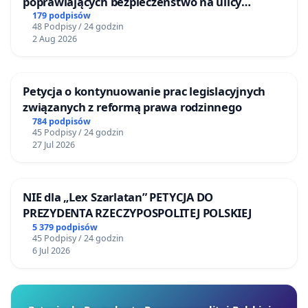
poprawiających bezpieczeństwo na ulicy
Żeromskiego w Otwocku
179 podpisów
48 Podpisy / 24 godzin
2 Aug 2026
Petycja o kontynuowanie prac legislacyjnych
związanych z reformą prawa rodzinnego
784 podpisów
45 Podpisy / 24 godzin
27 Jul 2026
NIE dla „Lex Szarlatan” PETYCJA DO
PREZYDENTA RZECZYPOSPOLITEJ POLSKIEJ
5 379 podpisów
45 Podpisy / 24 godzin
6 Jul 2026