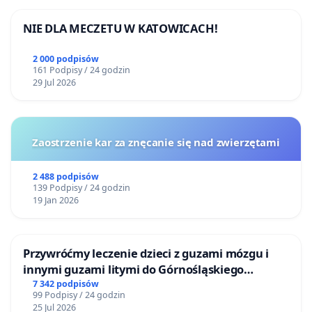
NIE DLA MECZETU W KATOWICACH!
2 000 podpisów
161 Podpisy / 24 godzin
29 Jul 2026
Zaostrzenie kar za znęcanie się nad zwierzętami
2 488 podpisów
139 Podpisy / 24 godzin
19 Jan 2026
Przywróćmy leczenie dzieci z guzami mózgu i
innymi guzami litymi do Górnośląskiego
Centrum Zdrowia Dziecka w Katowicach
7 342 podpisów
99 Podpisy / 24 godzin
25 Jul 2026