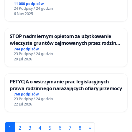
11 080 podpisów
24 Podpisy / 24 godzin
6 Nov 2025
STOP nadmiernym opłatom za użytkowanie
wieczyste gruntów zajmowanych przez rodzinne
ogrody działkowe.
744 podpisów
23 Podpisy / 24 godzin
29 Jul 2026
PETYCJA o wstrzymanie prac legislacyjnych
prawa rodzinnego narażających ofiary przemocy
768 podpisów
23 Podpisy / 24 godzin
22 Jul 2026
1
2
3
4
5
6
7
8
»