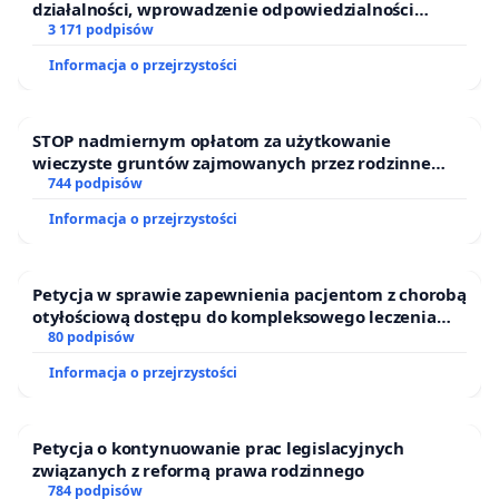
działalności, wprowadzenie odpowiedzialności
finansowej kluczowych urzędników i sędziów
3 171 podpisów
Informacja o przejrzystości
STOP nadmiernym opłatom za użytkowanie
wieczyste gruntów zajmowanych przez rodzinne
ogrody działkowe.
744 podpisów
Informacja o przejrzystości
Petycja w sprawie zapewnienia pacjentom z chorobą
otyłościową dostępu do kompleksowego leczenia
oraz programów profilaktycznych.
80 podpisów
Informacja o przejrzystości
Petycja o kontynuowanie prac legislacyjnych
związanych z reformą prawa rodzinnego
784 podpisów