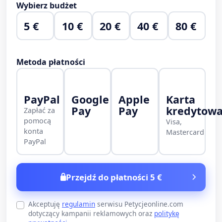
Wybierz budżet
5 €
10 €
20 €
40 €
80 €
Metoda płatności
PayPal
Google
Apple
Karta
Pay
Pay
kredytow
Zapłać za
pomocą
Visa,
konta
Mastercard
PayPal
Przejdź do płatności 5 €
Akceptuję
regulamin
serwisu Petycjeonline.com
dotyczący kampanii reklamowych oraz
politykę