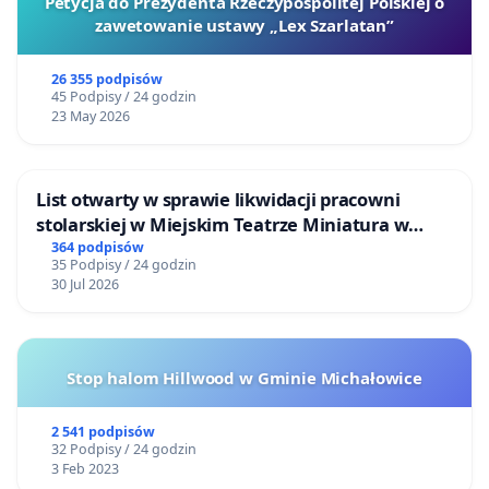
Petycja do Prezydenta Rzeczypospolitej Polskiej o
zawetowanie ustawy „Lex Szarlatan”
26 355 podpisów
45 Podpisy / 24 godzin
23 May 2026
List otwarty w sprawie likwidacji pracowni
stolarskiej w Miejskim Teatrze Miniatura w
Gdańsku
364 podpisów
35 Podpisy / 24 godzin
30 Jul 2026
Stop halom Hillwood w Gminie Michałowice
2 541 podpisów
32 Podpisy / 24 godzin
3 Feb 2023