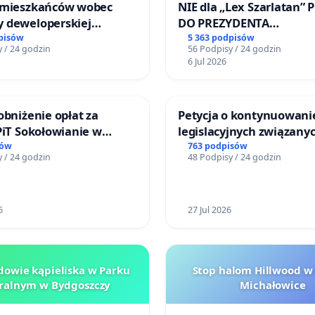
 mieszkańców wobec
NIE dla „Lex Szarlatan” 
 deweloperskiej
DO PREZYDENTA
ielonych w rejonie
RZECZYPOSPOLITEJ POLS
pisów
5 363 podpisów
 / 24 godzin
56 Podpisy / 24 godzin
 Straceńskich w Bielsku-
6 Jul 2026
obniżenie opłat za
Petycja o kontynuowani
PiT Sokołowianie w
legislacyjnych związanyc
kim Ośrodku Kultury
reformą prawa rodzinne
sów
763 podpisów
 / 24 godzin
48 Podpisy / 24 godzin
6
27 Jul 2026
owie kąpieliska w Parku
Stop halom Hillwood w
ralnym w Bydgoszczy
Michałowice