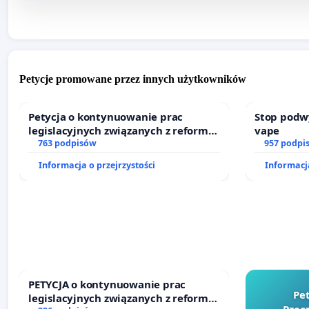
Petycje promowane przez innych użytkowników
Petycja o kontynuowanie prac
Stop podw
legislacyjnych związanych z reformą
vape
prawa rodzinnego
763 podpisów
957 podpi
Informacja o przejrzystości
Informacja
PETYCJA o kontynuowanie prac
Pe
legislacyjnych związanych z reformą
Rzecz