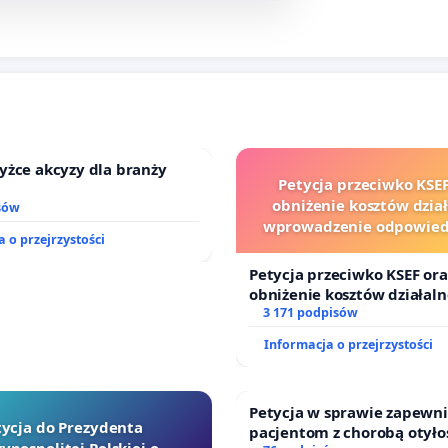
yżce akcyzy dla branży
Petycja przeciwko KSEF
obniżenie kosztów dział
sów
wprowadzenie odpowiedz
 o przejrzystości
finansowej kluczowych ur
sędziów
Petycja przeciwko KSEF ora
obniżenie kosztów działaln
wprowadzenie odpowiedzia
3 171 podpisów
finansowej kluczowych urz
Informacja o przejrzystości
sędziów
Petycja w sprawie zapewn
tycja do Prezydenta
pacjentom z chorobą otyło
ypospolitej Polskiej o