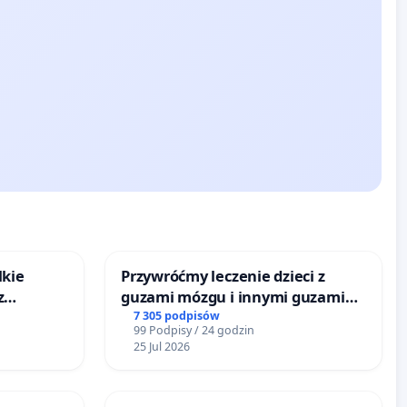
lkie
Przywróćmy leczenie dzieci z
z
guzami mózgu i innymi guzami
tacji
litymi do Górnośląskiego
7 305 podpisów
99 Podpisy / 24 godzin
Centrum Zdrowia Dziecka w
25 Jul 2026
Katowicach