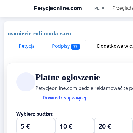
Petycjeonline.com
Przegląda
PL ▼
usuniecie roli moda vaco
Petycja
Podpisy
Dodatkowa widz
77
Płatne ogłoszenie
Petycjeonline.com będzie reklamować tę p
Dowiedz się więcej...
Wybierz budżet
5 €
10 €
20 €