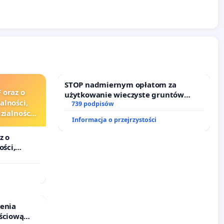
STOP nadmiernym opłatom za
 oraz o
użytkowanie wieczyste gruntów
alności,
zajmowanych przez rodzinne ogrody
739 podpisów
ialności
działkowe.
Informacja o przejrzystości
zędników i
z o
ości,
lności
ędników i
ienia
ściową