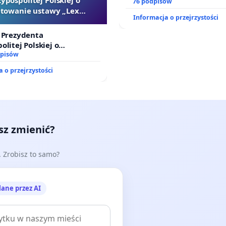
dostępu do kompleksowego
76 podpisów
towanie ustawy „Lex
oraz programów profilakty
Informacja o przejrzystości
Szarlatan”
 Prezydenta
olitej Polskiej o
ie ustawy „Lex Szarlatan”
dpisów
 o przejrzystości
esz zmienić?
e. Zrobisz to samo?
lane przez AI