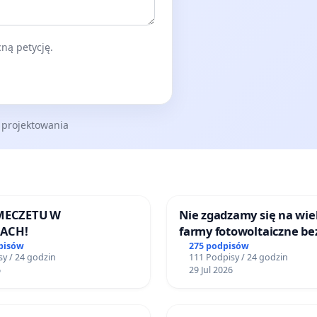
ną petycję.
 projektowania
 MECZETU W
Nie zgadzamy się na wie
ACH!
farmy fotowoltaiczne be
rzetelnych analiz i akcep
pisów
275 podpisów
y / 24 godzin
111 Podpisy / 24 godzin
mieszkańców
6
29 Jul 2026