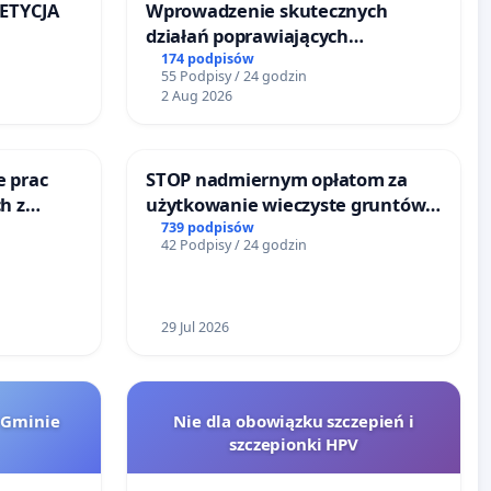
PETYCJA
Wprowadzenie skutecznych
działań poprawiających
KIEJ
bezpieczeństwo na ulicy
174 podpisów
55 Podpisy / 24 godzin
Żeromskiego w Otwocku
2 Aug 2026
e prac
STOP nadmiernym opłatom za
h z
użytkowanie wieczyste gruntów
go
zajmowanych przez rodzinne
739 podpisów
42 Podpisy / 24 godzin
ogrody działkowe.
29 Jul 2026
 Gminie
Nie dla obowiązku szczepień i
szczepionki HPV