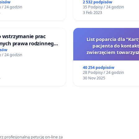
pisów
2 532 podpisów
 / 24 godzin
35 Podpisy / 24 godzin
4
3 Feb 2023
o wstrzymanie prac
List poparcia dla "Kar
jnych prawa rodzinnego
pacjenta do kontakt
cych ofiary przemocy
isów
zwierzęciem towarzys
 / 24 godzin
40 254 podpisów
28 Podpisy / 24 godzin
6
30 Nov 2025
z profesjonalną petycję on-line za