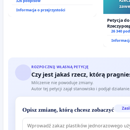
prawa rodzinnego
326 podpisów
zawe
Informacja o przejrzystości
Petycja do
Rzeczyposp
zawetowan
26 340 po
Informacja
ROZPOCZNIJ WŁASNĄ PETYCJĘ
Czy jest jakaś rzecz, którą pragni
Milczenie nie powoduje zmiany.
Autor tej petycji zajął stanowisko i podjął działani
Zasi
Opisz zmianę, którą chcesz zobaczyć