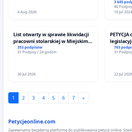
3 645 pod
40 Podpisy
4 Aug 2026
10 Jul 202
List otwarty w sprawie likwidacji
PETYCJA 
pracowni stolarskiej w Miejskim
legislacy
Teatrze Miniatura w Gdańsku
narażają
353 podpisów
763 podp
31 Podpisy / 24 godzin
31 Podpisy
30 Jul 2026
22 Jul 202
1
2
3
4
5
6
7
»
Petycjeonline.com
Zapewniamy bezpłatną platformę do publikowania petycji online. Stwór