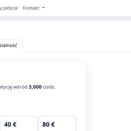
j petycje
Kontakt:
ialność
etycję wśród
3,000
osób.
40 €
80 €