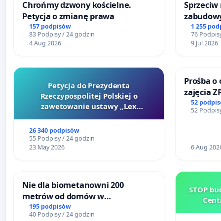
Chrońmy dzwony kościelne.
Sprzeciw
Petycja o zmianę prawa
zabudowy
terenow z
157 podpisów
1 255 pod
83 Podpisy / 24 godzin
76 Podpisy
Bulwarów
4 Aug 2026
9 Jul 2026
Białej
Prośba o 
Petycja do Prezydenta
zajęcia Z
Rzeczypospolitej Polskiej o
Sokołows
52 podpi
zawetowanie ustawy „Lex
52 Podpisy
Szarlatan”
26 340 podpisów
55 Podpisy / 24 godzin
23 May 2026
6 Aug 202
Nie dla biometanowni 200
STOP bud
metrów od domów w
Cent
Biernatkach, gm. Wądroże
195 podpisów
40 Podpisy / 24 godzin
Wielkie