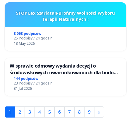
STOP Lex Szarlatan-Brońmy Wolności Wyboru
Terapii Naturalnych !
8 068 podpisów
25 Podpisy / 24 godzin
18 May 2026
W sprawie odmowy wydania decyzji o
środowiskowych uwarunkowaniach dla budowy
zakładu wytwarzania biometanu „Krynki” w
144 podpisów
23 Podpisy / 24 godzin
Ostrowiu Południowym oraz ochrony
31 Jul 2026
mieszkańców i Puszczy Knyszyńskiej
1
2
3
4
5
6
7
8
9
»