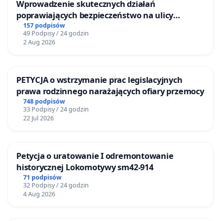
Wprowadzenie skutecznych działań
poprawiających bezpieczeństwo na ulicy
Żeromskiego w Otwocku
157 podpisów
49 Podpisy / 24 godzin
2 Aug 2026
PETYCJA o wstrzymanie prac legislacyjnych
prawa rodzinnego narażających ofiary przemocy
748 podpisów
33 Podpisy / 24 godzin
22 Jul 2026
Petycja o uratowanie I odremontowanie
historycznej Lokomotywy sm42-914
71 podpisów
32 Podpisy / 24 godzin
4 Aug 2026