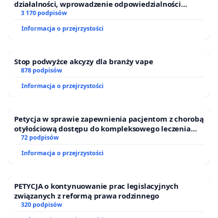
działalności, wprowadzenie odpowiedzialności
finansowej kluczowych urzędników i sędziów
3 170 podpisów
Informacja o przejrzystości
Stop podwyżce akcyzy dla branży vape
878 podpisów
Informacja o przejrzystości
Petycja w sprawie zapewnienia pacjentom z chorobą
otyłościową dostępu do kompleksowego leczenia
oraz programów profilaktycznych.
72 podpisów
Informacja o przejrzystości
PETYCJA o kontynuowanie prac legislacyjnych
związanych z reformą prawa rodzinnego
320 podpisów