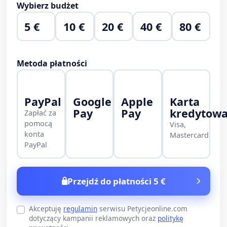
Wybierz budżet
5 €
10 €
20 €
40 €
80 €
Metoda płatności
PayPal
Google
Apple
Karta
Pay
Pay
kredytow
Zapłać za
pomocą
Visa,
konta
Mastercard
PayPal
Przejdź do płatności 5 €
Akceptuję
regulamin
serwisu Petycjeonline.com
dotyczący kampanii reklamowych oraz
politykę