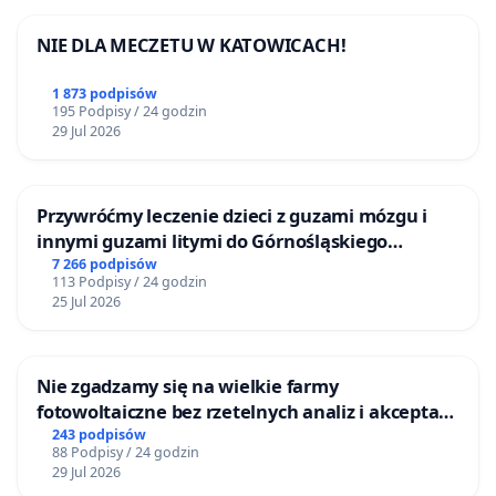
NIE DLA MECZETU W KATOWICACH!
1 873 podpisów
195 Podpisy / 24 godzin
29 Jul 2026
Przywróćmy leczenie dzieci z guzami mózgu i
innymi guzami litymi do Górnośląskiego
Centrum Zdrowia Dziecka w Katowicach
7 266 podpisów
113 Podpisy / 24 godzin
25 Jul 2026
Nie zgadzamy się na wielkie farmy
fotowoltaiczne bez rzetelnych analiz i akceptacji
mieszkańców
243 podpisów
88 Podpisy / 24 godzin
29 Jul 2026