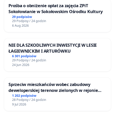
Prośba o obniżenie opłat za zajęcia ZPiT
Sokołowianie w Sokołowskim Ośrodku Kultury
29 podpisów
29 Podpisy / 24 godzin
6 Aug 2026
NIE DLA SZKODLIWYCH INWESTYCJI W LESIE
ŁAGIEWNICKIM I ARTURÓWKU
6 301 podpisów
29 Podpisy / 24 godzin
24 Jun 2026
Sprzeciw mieszkańców wobec zabudowy
deweloperskiej terenow zielonych w rejonie
Bulwarów Straceńskich w Bielsku-Białej
1 202 podpisów
28 Podpisy / 24 godzin
9 Jul 2026