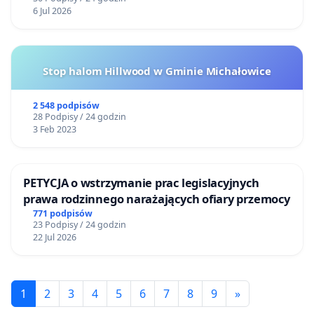
6 Jul 2026
Stop halom Hillwood w Gminie Michałowice
2 548 podpisów
28 Podpisy / 24 godzin
3 Feb 2023
PETYCJA o wstrzymanie prac legislacyjnych
prawa rodzinnego narażających ofiary przemocy
771 podpisów
23 Podpisy / 24 godzin
22 Jul 2026
1
2
3
4
5
6
7
8
9
»