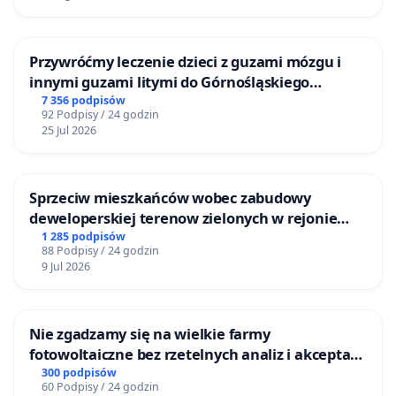
Przywróćmy leczenie dzieci z guzami mózgu i
innymi guzami litymi do Górnośląskiego
Centrum Zdrowia Dziecka w Katowicach
7 356 podpisów
92 Podpisy / 24 godzin
25 Jul 2026
Sprzeciw mieszkańców wobec zabudowy
deweloperskiej terenow zielonych w rejonie
Bulwarów Straceńskich w Bielsku-Białej
1 285 podpisów
88 Podpisy / 24 godzin
9 Jul 2026
Nie zgadzamy się na wielkie farmy
fotowoltaiczne bez rzetelnych analiz i akceptacji
mieszkańców
300 podpisów
60 Podpisy / 24 godzin