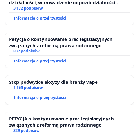
działalności, wprowadzenie odpowiedzialności
finansowej kluczowych urzędników i sędziów
3 172 podpisów
Informacja o przejrzystości
Petycja o kontynuowanie prac legislacyjnych
związanych z reformą prawa rodzinnego
807 podpisów
Informacja o przejrzystości
Stop podwyżce akcyzy dla branży vape
1 165 podpisów
Informacja o przejrzystości
PETYCJA o kontynuowanie prac legislacyjnych
związanych z reformą prawa rodzinnego
329 podpisów