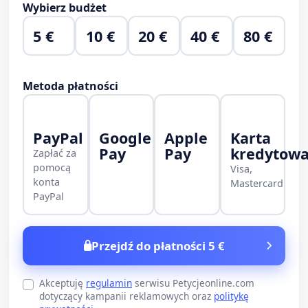
Wybierz budżet
5 €
10 €
20 €
40 €
80 €
Metoda płatności
PayPal
Google
Apple
Karta
Pay
Pay
kredytow
Zapłać za
pomocą
Visa,
konta
Mastercard
PayPal
Przejdź do płatności 5 €
Akceptuję
regulamin
serwisu Petycjeonline.com
dotyczący kampanii reklamowych oraz
politykę