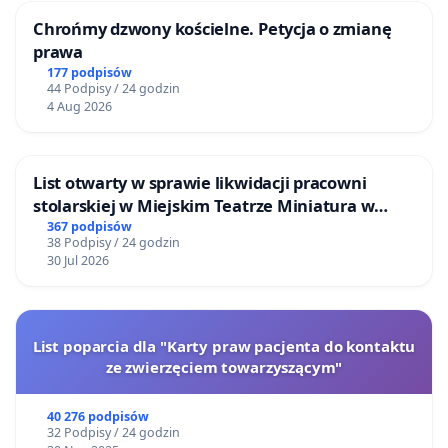
Chrońmy dzwony kościelne. Petycja o zmianę
prawa
177 podpisów
44 Podpisy / 24 godzin
4 Aug 2026
List otwarty w sprawie likwidacji pracowni
stolarskiej w Miejskim Teatrze Miniatura w
Gdańsku
367 podpisów
38 Podpisy / 24 godzin
30 Jul 2026
List poparcia dla "Karty praw pacjenta do kontaktu
ze zwierzęciem towarzyszącym"
40 276 podpisów
32 Podpisy / 24 godzin