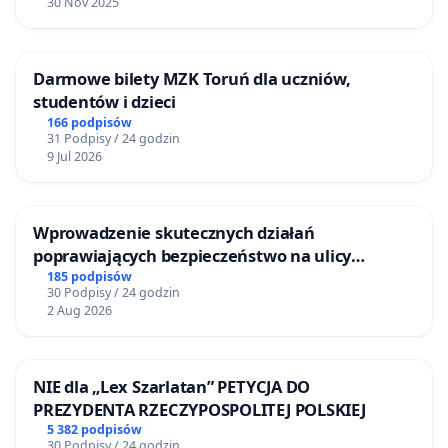
30 Nov 2025
Darmowe bilety MZK Toruń dla uczniów,
studentów i dzieci
166 podpisów
31 Podpisy / 24 godzin
9 Jul 2026
Wprowadzenie skutecznych działań
poprawiających bezpieczeństwo na ulicy
Żeromskiego w Otwocku
185 podpisów
30 Podpisy / 24 godzin
2 Aug 2026
NIE dla „Lex Szarlatan” PETYCJA DO
PREZYDENTA RZECZYPOSPOLITEJ POLSKIEJ
5 382 podpisów
30 Podpisy / 24 godzin