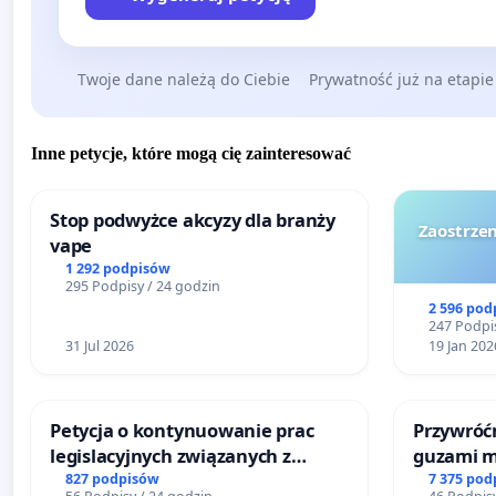
Twoje dane należą do Ciebie
Prywatność już na etapie
Inne petycje, które mogą cię zainteresować
Stop podwyżce akcyzy dla branży
Zaostrzen
vape
1 292 podpisów
295 Podpisy / 24 godzin
2 596 pod
247 Podpis
31 Jul 2026
19 Jan 202
Petycja o kontynuowanie prac
Przywróćm
legislacyjnych związanych z
guzami m
reformą prawa rodzinnego
litymi do
827 podpisów
7 375 pod