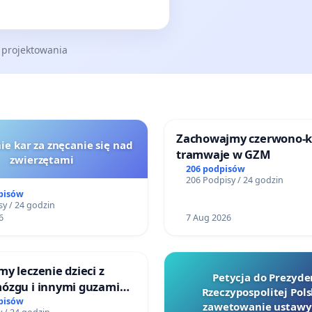
 projektowania
Zachowajmy czerwono-
ie kar za znęcanie się nad
tramwaje w GZM
zwierzętami
206 podpisów
206 Podpisy / 24 godzin
pisów
y / 24 godzin
6
7 Aug 2026
y leczenie dzieci z
Petycja do Prezyde
ózgu i innymi guzami
Rzeczypospolitej Pols
 Górnośląskiego
pisów
zawetowanie ustawy