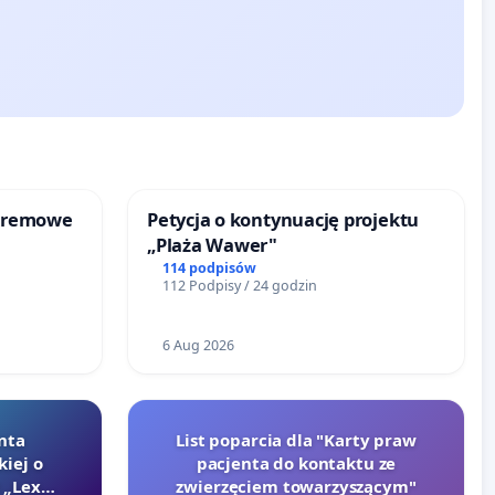
kremowe
Petycja o kontynuację projektu
„Plaża Wawer"
114 podpisów
112 Podpisy / 24 godzin
6 Aug 2026
nta
List poparcia dla "Karty praw
kiej o
pacjenta do kontaktu ze
 „Lex
zwierzęciem towarzyszącym"