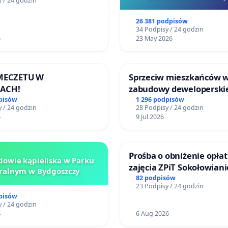
 / 24 godzin
Zdrowia Dziecka w
Szarlatan”
ch
26 381 podpisów
34 Podpisy / 24 godzin
6
23 May 2026
 MECZETU W
Sprzeciw mieszkańców 
ACH!
zabudowy deweloperski
terenow zielonych w rej
pisów
1 296 podpisów
 / 24 godzin
28 Podpisy / 24 godzin
Bulwarów Straceńskich w
6
9 Jul 2026
Białej
Prośba o obniżenie opłat
owie kąpieliska w Parku
zajęcia ZPiT Sokołowian
ralnym w Bydgoszczy
Sokołowskim Ośrodku Ku
82 podpisów
23 Podpisy / 24 godzin
pisów
 / 24 godzin
4
6 Aug 2026