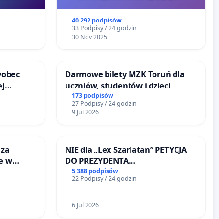
40 292 podpisów
33 Podpisy / 24 godzin
30 Nov 2025
wobec
Darmowe bilety MZK Toruń dla
ej
uczniów, studentów i dzieci
onie
173 podpisów
27 Podpisy / 24 godzin
 Bielsku-
9 Jul 2026
 za
NIE dla „Lex Szarlatan” PETYCJA
ie w
DO PREZYDENTA
ltury
RZECZYPOSPOLITEJ POLSKIEJ
5 388 podpisów
22 Podpisy / 24 godzin
6 Jul 2026