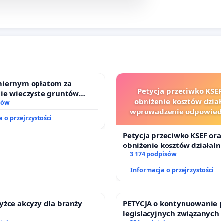
iernym opłatom za
Petycja przeciwko KSEF
ie wieczyste gruntów
obniżenie kosztów dział
ch przez rodzinne ogrody
sów
wprowadzenie odpowiedz
 o przejrzystości
finansowej kluczowych ur
sędziów
Petycja przeciwko KSEF ora
obniżenie kosztów działaln
wprowadzenie odpowiedzia
3 174 podpisów
finansowej kluczowych urz
Informacja o przejrzystości
sędziów
yżce akcyzy dla branży
PETYCJA o kontynuowanie 
legislacyjnych związanych