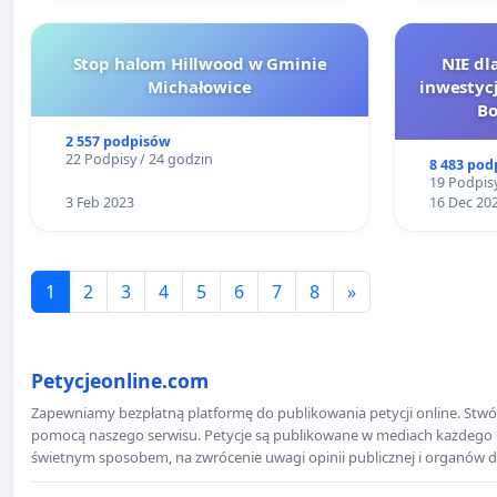
Stop halom Hillwood w Gminie
NIE dl
Michałowice
inwestyc
Bo
2 557 podpisów
22 Podpisy / 24 godzin
8 483 pod
19 Podpisy
3 Feb 2023
16 Dec 20
1
2
3
4
5
6
7
8
»
Petycjeonline.com
Zapewniamy bezpłatną platformę do publikowania petycji online. Stwór
pomocą naszego serwisu. Petycje są publikowane w mediach każdego dni
świetnym sposobem, na zwrócenie uwagi opinii publicznej i organów d