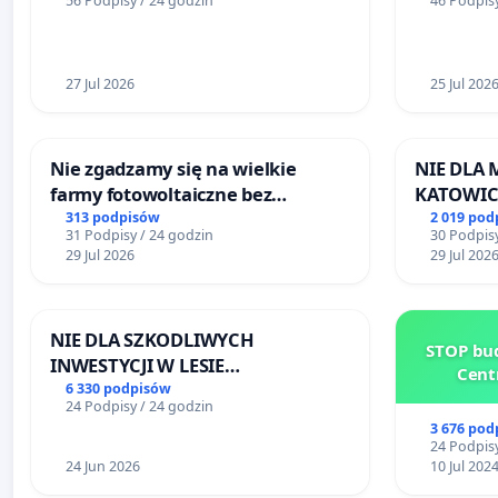
56 Podpisy / 24 godzin
46 Podpisy
Centrum 
Katowica
27 Jul 2026
25 Jul 202
Nie zgadzamy się na wielkie
NIE DLA
farmy fotowoltaiczne bez
KATOWIC
rzetelnych analiz i akceptacji
313 podpisów
2 019 pod
31 Podpisy / 24 godzin
30 Podpisy
mieszkańców
29 Jul 2026
29 Jul 202
NIE DLA SZKODLIWYCH
STOP bud
INWESTYCJI W LESIE
Cent
ŁAGIEWNICKIM I ARTURÓWKU
6 330 podpisów
24 Podpisy / 24 godzin
3 676 pod
24 Podpisy
24 Jun 2026
10 Jul 202