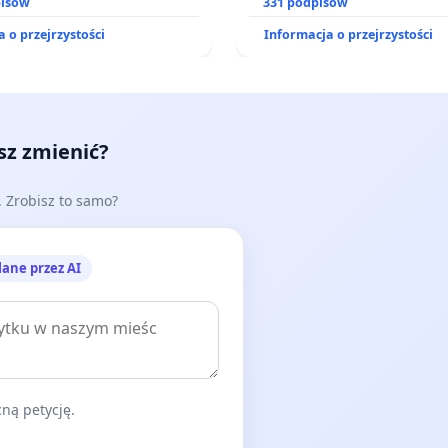
pisów
prawa rodzinnego
331 podpisów
 o przejrzystości
Informacja o przejrzystości
esz zmienić?
e. Zrobisz to samo?
lane przez AI
ną petycję.