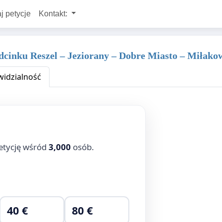
j petycje
Kontakt:
dcinku Reszel – Jeziorany – Dobre Miasto – Miłako
idzialność
etycję wśród
3,000
osób.
40 €
80 €