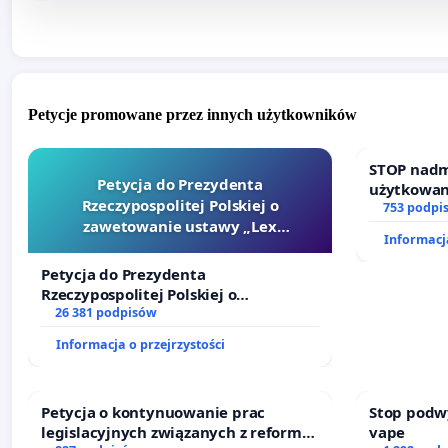
Petycje promowane przez innych użytkowników
STOP nadm
Petycja do Prezydenta
użytkowan
Rzeczypospolitej Polskiej o
zajmowany
753 podpi
zawetowanie ustawy „Lex
działkowe.
Informacja
Szarlatan”
Petycja do Prezydenta
Rzeczypospolitej Polskiej o
zawetowanie ustawy „Lex Szarlatan”
26 381 podpisów
Informacja o przejrzystości
Petycja o kontynuowanie prac
Stop podw
legislacyjnych związanych z reformą
vape