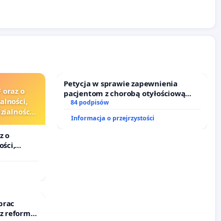
Petycja w sprawie zapewnienia
 oraz o
pacjentom z chorobą otyłościową
alności,
dostępu do kompleksowego leczenia
84 podpisów
ialności
oraz programów profilaktycznych.
Informacja o przejrzystości
zędników i
z o
ości,
lności
ędników i
prac
 z reformą