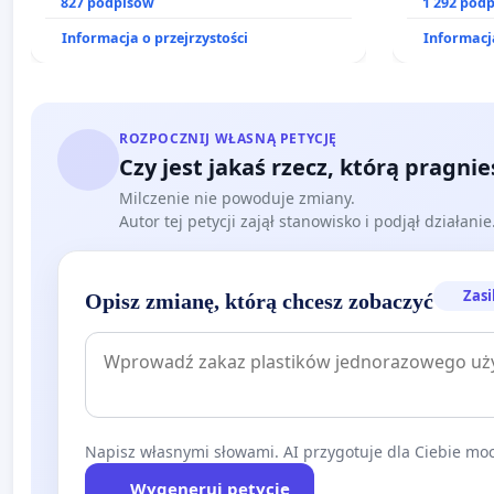
prawa rodzinnego
827 podpisów
1 292 pod
Informacja o przejrzystości
Informacja
ROZPOCZNIJ WŁASNĄ PETYCJĘ
Czy jest jakaś rzecz, którą pragni
Milczenie nie powoduje zmiany.
Autor tej petycji zajął stanowisko i podjął działani
Zasi
Opisz zmianę, którą chcesz zobaczyć
Napisz własnymi słowami. AI przygotuje dla Ciebie moc
Wygeneruj petycję