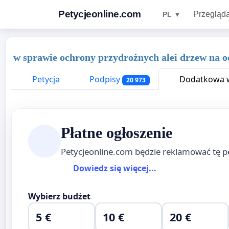
Petycjeonline.com
Przegląda
PL ▼
w sprawie ochrony przydrożnych alei drzew na o
Petycja
Podpisy
Dodatkowa w
20 973
Płatne ogłoszenie
Petycjeonline.com będzie reklamować tę p
Dowiedz się więcej...
Wybierz budżet
5 €
10 €
20 €