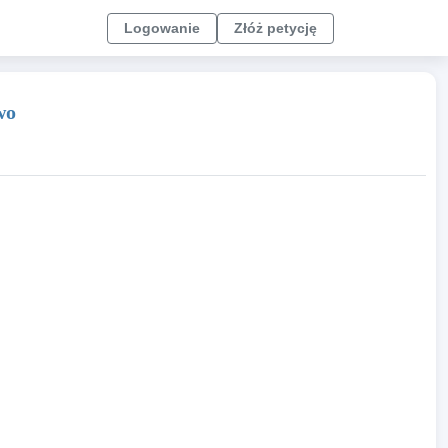
Logowanie
Złóż petycję
wo