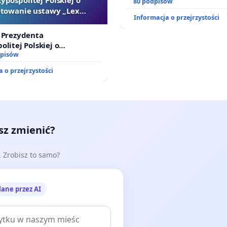
dostępu do kompleksowego
80 podpisów
towanie ustawy „Lex
oraz programów profilakty
Informacja o przejrzystości
Szarlatan”
 Prezydenta
olitej Polskiej o
ie ustawy „Lex Szarlatan”
dpisów
 o przejrzystości
esz zmienić?
e. Zrobisz to samo?
lane przez AI