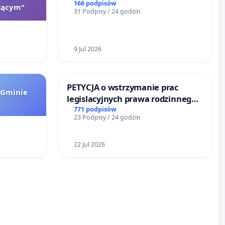
166 podpisów
zącym"
31 Podpisy / 24 godzin
9 Jul 2026
PETYCJA o wstrzymanie prac
 Gminie
legislacyjnych prawa rodzinnego
narażających ofiary przemocy
771 podpisów
23 Podpisy / 24 godzin
22 Jul 2026