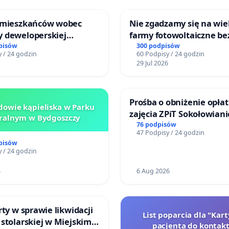
 mieszkańców wobec
Nie zgadzamy się na wie
 deweloperskiej
farmy fotowoltaiczne be
ielonych w rejonie
rzetelnych analiz i akcep
pisów
300 podpisów
 / 24 godzin
60 Podpisy / 24 godzin
 Straceńskich w Bielsku-
mieszkańców
29 Jul 2026
Prośba o obniżenie opłat
owie kąpieliska w Parku
zajęcia ZPiT Sokołowian
ralnym w Bydgoszczy
Sokołowskim Ośrodku Ku
76 podpisów
47 Podpisy / 24 godzin
pisów
 / 24 godzin
4
6 Aug 2026
rty w sprawie likwidacji
List poparcia dla "Kar
stolarskiej w Miejskim
pacjenta do kontakt