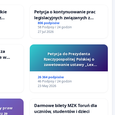
lkie
Petycja o kontynuowanie prac
z
legislacyjnych związanych z
tacji
reformą prawa rodzinnego
806 podpisów
58 Podpisy / 24 godzin
27 Jul 2026
 za
Petycja do Prezydenta
ie w
Rzeczypospolitej Polskiej o
ltury
zawetowanie ustawy „Lex
Szarlatan”
26 364 podpisów
46 Podpisy / 24 godzin
23 May 2026
Darmowe bilety MZK Toruń dla
ty praw
uczniów, studentów i dzieci
u ze