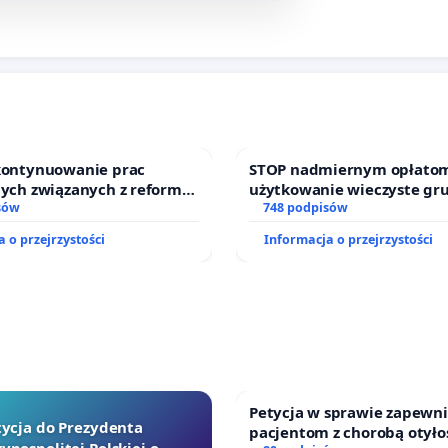
 kontynuowanie prac
STOP nadmiernym opłatom
nych związanych z reformą
użytkowanie wieczyste gr
zinnego
sów
zajmowanych przez rodzin
748 podpisów
działkowe.
 o przejrzystości
Informacja o przejrzystości
Petycja w sprawie zapewn
tycja do Prezydenta
pacjentom z chorobą otyło
ypospolitej Polskiej o