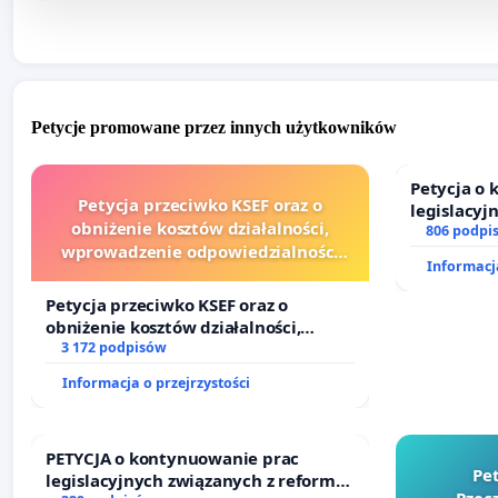
Petycje promowane przez innych użytkowników
Petycja o
Petycja przeciwko KSEF oraz o
legislacyj
obniżenie kosztów działalności,
prawa rod
806 podpi
wprowadzenie odpowiedzialności
Informacja
finansowej kluczowych urzędników i
sędziów
Petycja przeciwko KSEF oraz o
obniżenie kosztów działalności,
wprowadzenie odpowiedzialności
3 172 podpisów
finansowej kluczowych urzędników i
Informacja o przejrzystości
sędziów
PETYCJA o kontynuowanie prac
Pe
legislacyjnych związanych z reformą
Rzecz