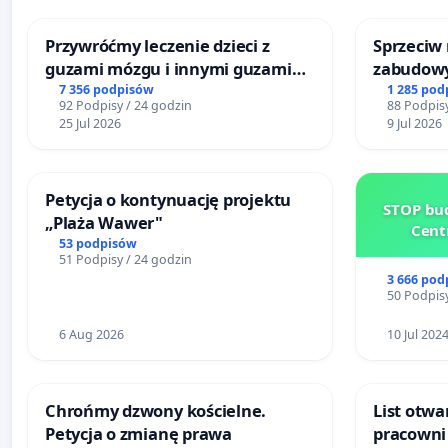
Przywróćmy leczenie dzieci z
Sprzeciw
guzami mózgu i innymi guzami
zabudowy
litymi do Górnośląskiego
terenow z
7 356 podpisów
1 285 pod
92 Podpisy / 24 godzin
88 Podpisy
Centrum Zdrowia Dziecka w
Bulwarów
25 Jul 2026
9 Jul 2026
Katowicach
Białej
Petycja o kontynuację projektu
STOP bud
„Plaża Wawer"
Cent
53 podpisów
51 Podpisy / 24 godzin
3 666 pod
50 Podpisy
6 Aug 2026
10 Jul 202
Chrońmy dzwony kościelne.
List otwa
Petycja o zmianę prawa
pracowni 