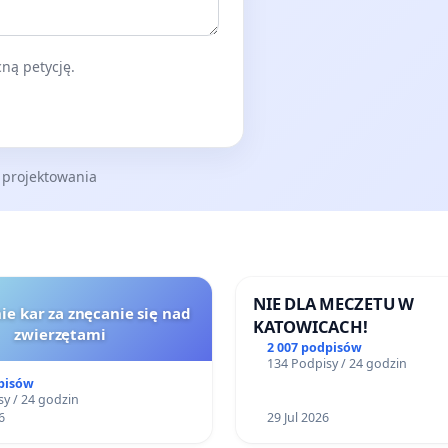
ną petycję.
 projektowania
NIE DLA MECZETU W
ie kar za znęcanie się nad
KATOWICACH!
zwierzętami
2 007 podpisów
134 Podpisy / 24 godzin
pisów
y / 24 godzin
6
29 Jul 2026