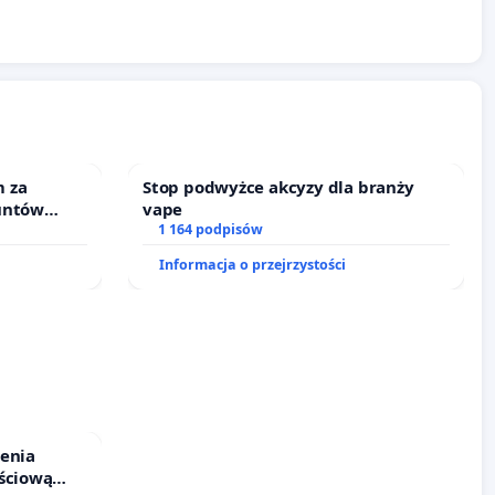
 za
Stop podwyżce akcyzy dla branży
untów
vape
ne ogrody
1 164 podpisów
Informacja o przejrzystości
ienia
ściową