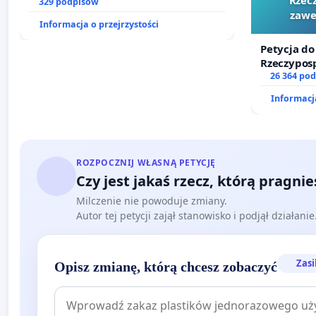
prawa rodzinnego
329 podpisów
zawe
Informacja o przejrzystości
Petycja do
Rzeczyposp
zawetowan
26 364 po
Informacja
ROZPOCZNIJ WŁASNĄ PETYCJĘ
Czy jest jakaś rzecz, którą pragni
Milczenie nie powoduje zmiany.
Autor tej petycji zajął stanowisko i podjął działani
Zasi
Opisz zmianę, którą chcesz zobaczyć