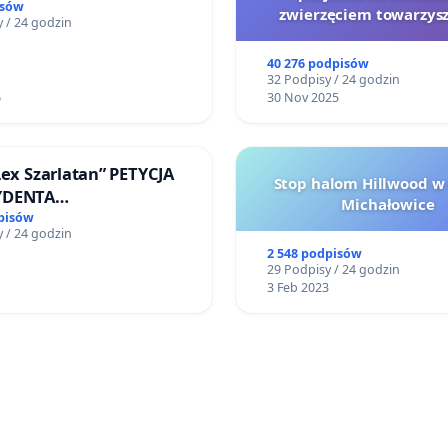
Miniatura w Gdańsku
isów
zwierzęciem towarzys
 / 24 godzin
40 276 podpisów
32 Podpisy / 24 godzin
6
30 Nov 2025
Lex Szarlatan” PETYCJA
Stop halom Hillwood w
YDENTA
Michałowice
SPOLITEJ POLSKIEJ
pisów
 / 24 godzin
2 548 podpisów
29 Podpisy / 24 godzin
3 Feb 2023