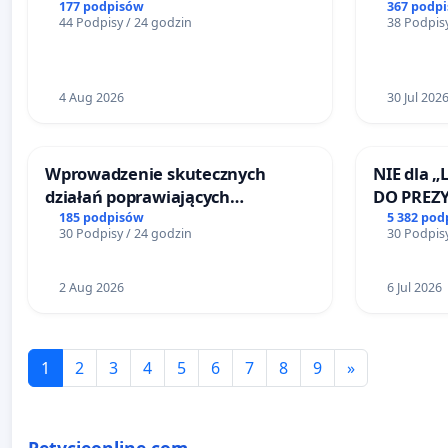
Teatrze 
177 podpisów
367 podp
44 Podpisy / 24 godzin
38 Podpisy
4 Aug 2026
30 Jul 202
Wprowadzenie skutecznych
NIE dla „
działań poprawiających
DO PREZ
bezpieczeństwo na ulicy
RZECZYPO
185 podpisów
5 382 pod
30 Podpisy / 24 godzin
30 Podpisy
Żeromskiego w Otwocku
2 Aug 2026
6 Jul 2026
1
2
3
4
5
6
7
8
9
»
Petycjeonline.com