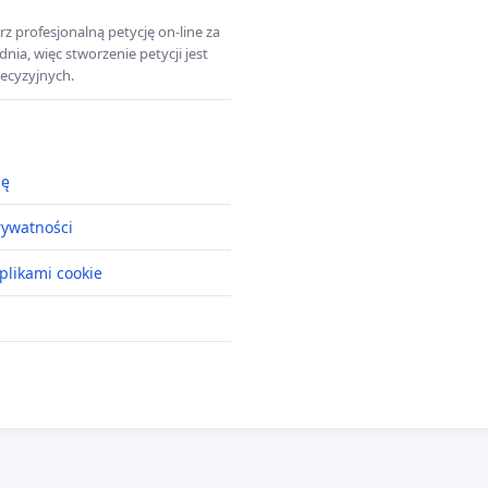
z profesjonalną petycję on-line za
a, więc stworzenie petycji jest
ecyzyjnych.
ję
rywatności
plikami cookie