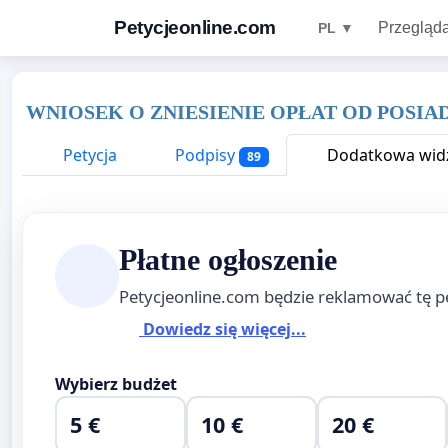
Petycjeonline.com
Przegląda
PL ▼
WNIOSEK O ZNIESIENIE OPŁAT OD POSIA
Petycja
Podpisy
Dodatkowa widz
89
Płatne ogłoszenie
Petycjeonline.com będzie reklamować tę p
Dowiedz się więcej...
Wybierz budżet
5 €
10 €
20 €