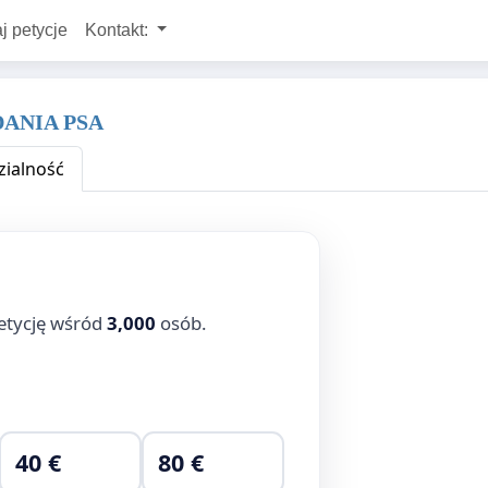
j petycje
Kontakt:
DANIA PSA
ialność
etycję wśród
3,000
osób.
40 €
80 €