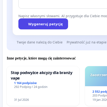
Napisz własnymi słowami. AI przygotuje dla Ciebie moc
Wygeneruj petycję
Twoje dane należą do Ciebie
Prywatność już na etapie
Inne petycje, które mogą cię zainteresować
Stop podwyżce akcyzy dla branży
Zaostrzen
vape
1 164 podpisów
292 Podpisy / 24 godzin
2 552 pod
203 Podpis
31 Jul 2026
19 Jan 202