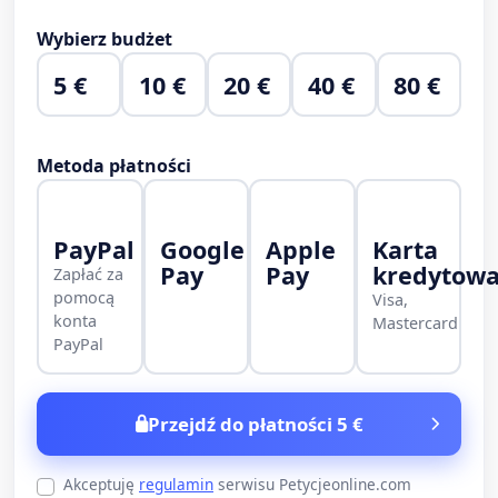
Wybierz budżet
5 €
10 €
20 €
40 €
80 €
Metoda płatności
PayPal
Google
Apple
Karta
Pay
Pay
kredytow
Zapłać za
pomocą
Visa,
konta
Mastercard
PayPal
Przejdź do płatności 5 €
Akceptuję
regulamin
serwisu Petycjeonline.com