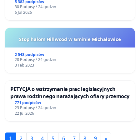
5 382 podpisów
30 Podpisy / 24 godzin
6 Jul 2026
Stop halom Hillwood w Gminie Michałowice
2 548 podpisów
28 Podpisy / 24 godzin
3 Feb 2023
PETYCJA o wstrzymanie prac legislacyjnych
prawa rodzinnego narażających ofiary przemocy
771 podpisów
23 Podpisy / 24 godzin
22 Jul 2026
1
2
3
4
5
6
7
8
9
»