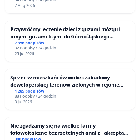
7 Aug 2026
Przywróćmy leczenie dzieci z guzami mózgu i
innymi guzami litymi do Górnośląskiego
Centrum Zdrowia Dziecka w Katowicach
7 356 podpisów
92 Podpisy / 24 godzin
25 Jul 2026
Sprzeciw mieszkańców wobec zabudowy
deweloperskiej terenow zielonych w rejonie
Bulwarów Straceńskich w Bielsku-Białej
1 285 podpisów
88 Podpisy / 24 godzin
9 Jul 2026
Nie zgadzamy się na wielkie farmy
fotowoltaiczne bez rzetelnych analiz i akceptacji
mieszkańców
300 podpisów