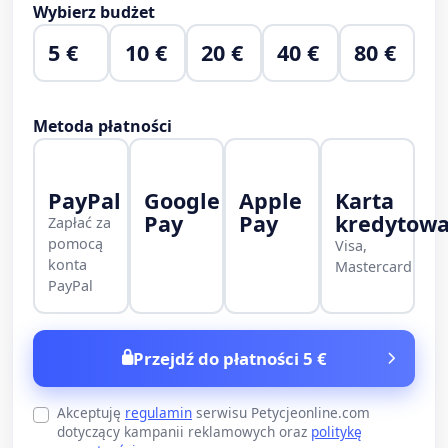
Wybierz budżet
5 €
10 €
20 €
40 €
80 €
Metoda płatności
PayPal
Google
Apple
Karta
Pay
Pay
kredytow
Zapłać za
pomocą
Visa,
konta
Mastercard
PayPal
Przejdź do płatności 5 €
Akceptuję
regulamin
serwisu Petycjeonline.com
dotyczący kampanii reklamowych oraz
politykę