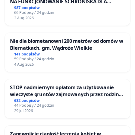
NA FUNKCJONOWANIE SCHRONISKA DLA
BEZDOMNYCH ZWIERZĄT W SKARYSZEWIE
987 podpisów
66 Podpisy / 24 godzin
2 Aug 2026
Nie dla biometanowni 200 metrów od domów w
Biernatkach, gm. Wądroże Wielkie
141 podpisów
59 Podpisy / 24 godzin
4 Aug 2026
STOP nadmiernym opłatom za użytkowanie
wieczyste gruntów zajmowanych przez rodzinne
ogrody działkowe.
682 podpisów
44 Podpisy / 24 godzin
29 Jul 2026
Zapewnijcie ciągłość leczenia kobiet w