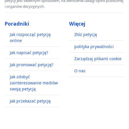
petycji jest świetnym sposobem, na zwrócenie uwagi opinii publicznej
i organów decyzyjnych.
Poradniki
Więcej
Jak rozpocząć petycję
Złóż petycję
online
polityka prywatności
Jak napisać petycję?
Zarządzaj plikami cookie
Jak promować petycję?
O nas
Jak zdobyć
zainteresowanie mediów
swoją petycją
Jak przekazać petycję