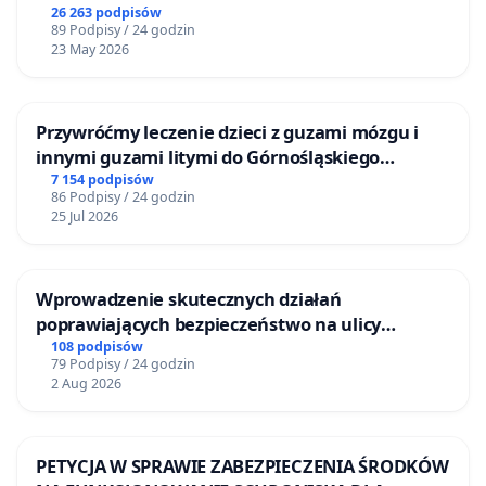
26 263 podpisów
89 Podpisy / 24 godzin
23 May 2026
Przywróćmy leczenie dzieci z guzami mózgu i
innymi guzami litymi do Górnośląskiego
Centrum Zdrowia Dziecka w Katowicach
7 154 podpisów
86 Podpisy / 24 godzin
25 Jul 2026
Wprowadzenie skutecznych działań
poprawiających bezpieczeństwo na ulicy
Żeromskiego w Otwocku
108 podpisów
79 Podpisy / 24 godzin
2 Aug 2026
PETYCJA W SPRAWIE ZABEZPIECZENIA ŚRODKÓW