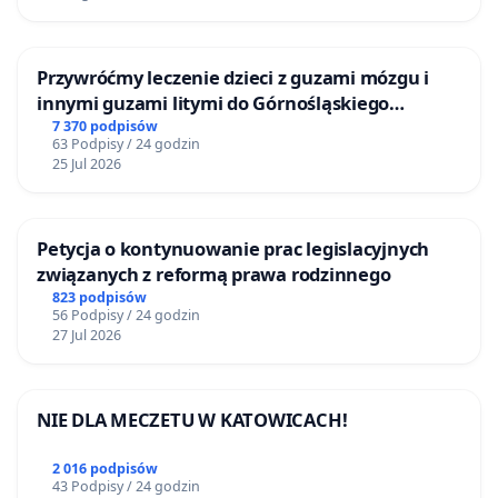
Przywróćmy leczenie dzieci z guzami mózgu i
innymi guzami litymi do Górnośląskiego
Centrum Zdrowia Dziecka w Katowicach
7 370 podpisów
63 Podpisy / 24 godzin
25 Jul 2026
Petycja o kontynuowanie prac legislacyjnych
związanych z reformą prawa rodzinnego
823 podpisów
56 Podpisy / 24 godzin
27 Jul 2026
NIE DLA MECZETU W KATOWICACH!
2 016 podpisów
43 Podpisy / 24 godzin