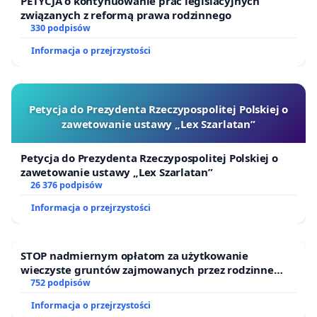
PETYCJA o kontynuowanie prac legislacyjnych
związanych z reformą prawa rodzinnego
330 podpisów
Informacja o przejrzystości
Petycja do Prezydenta Rzeczypospolitej Polskiej o
zawetowanie ustawy „Lex Szarlatan”
Petycja do Prezydenta Rzeczypospolitej Polskiej o
zawetowanie ustawy „Lex Szarlatan”
26 376 podpisów
Informacja o przejrzystości
STOP nadmiernym opłatom za użytkowanie
wieczyste gruntów zajmowanych przez rodzinne
ogrody działkowe.
752 podpisów
Informacja o przejrzystości