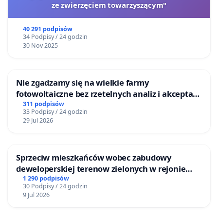
ze zwierzęciem towarzyszącym"
40 291 podpisów
34 Podpisy / 24 godzin
30 Nov 2025
Nie zgadzamy się na wielkie farmy
fotowoltaiczne bez rzetelnych analiz i akceptacji
mieszkańców
311 podpisów
33 Podpisy / 24 godzin
29 Jul 2026
Sprzeciw mieszkańców wobec zabudowy
deweloperskiej terenow zielonych w rejonie
Bulwarów Straceńskich w Bielsku-Białej
1 290 podpisów
30 Podpisy / 24 godzin
9 Jul 2026