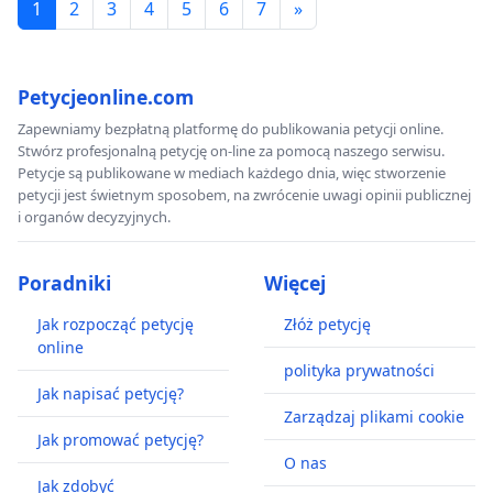
1
2
3
4
5
6
7
»
Petycjeonline.com
Zapewniamy bezpłatną platformę do publikowania petycji online.
Stwórz profesjonalną petycję on-line za pomocą naszego serwisu.
Petycje są publikowane w mediach każdego dnia, więc stworzenie
petycji jest świetnym sposobem, na zwrócenie uwagi opinii publicznej
i organów decyzyjnych.
Poradniki
Więcej
Jak rozpocząć petycję
Złóż petycję
online
polityka prywatności
Jak napisać petycję?
Zarządzaj plikami cookie
Jak promować petycję?
O nas
Jak zdobyć