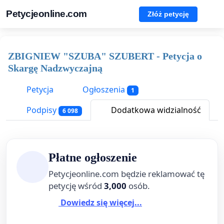
Petycjeonline.com
Złóż petycję
ZBIGNIEW "SZUBA" SZUBERT - Petycja o
Skargę Nadzwyczajną
Petycja
Ogłoszenia
1
Podpisy
Dodatkowa widzialność
6 098
Płatne ogłoszenie
Petycjeonline.com będzie reklamować tę
petycję wśród
3,000
osób.
Dowiedz się więcej...