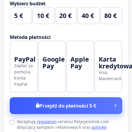
Wybierz budżet
5 €
10 €
20 €
40 €
80 €
Metoda płatności
PayPal
Google
Apple
Karta
Pay
Pay
kredytow
Zapłać za
pomocą
Visa,
konta
Mastercard
PayPal
Przejdź do płatności 5 €
Akceptuję
regulamin
serwisu Petycjeonline.com
dotyczący kampanii reklamowych oraz
politykę