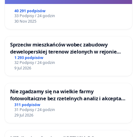
40 291 podpisów
33 Podpisy / 24 godzin
30 Nov 2025
Sprzeciw mieszkańców wobec zabudowy
deweloperskiej terenow zielonych w rejonie
Bulwarów Straceńskich w Bielsku-Białej
1 293 podpisów
32 Podpisy / 24 godzin
9 Jul 2026
Nie zgadzamy się na wielkie farmy
fotowoltaiczne bez rzetelnych analiz i akceptacji
mieszkańców
311 podpisów
31 Podpisy / 24 godzin
29 Jul 2026