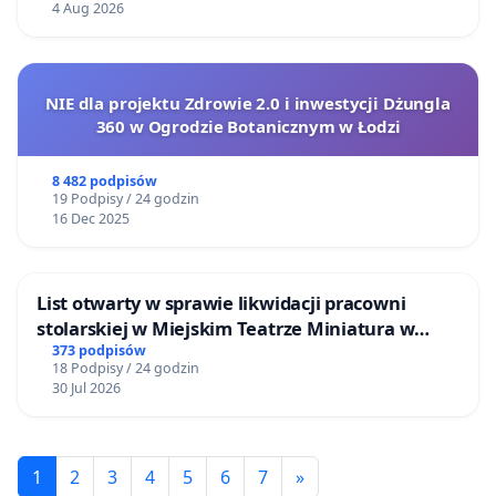
4 Aug 2026
NIE dla projektu Zdrowie 2.0 i inwestycji Dżungla
360 w Ogrodzie Botanicznym w Łodzi
8 482 podpisów
19 Podpisy / 24 godzin
16 Dec 2025
List otwarty w sprawie likwidacji pracowni
stolarskiej w Miejskim Teatrze Miniatura w
Gdańsku
373 podpisów
18 Podpisy / 24 godzin
30 Jul 2026
1
2
3
4
5
6
7
»