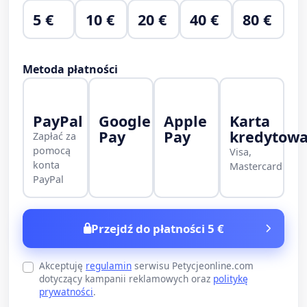
5 €
10 €
20 €
40 €
80 €
Metoda płatności
PayPal
Google
Apple
Karta
Pay
Pay
kredytow
Zapłać za
pomocą
Visa,
konta
Mastercard
PayPal
Przejdź do płatności 5 €
Akceptuję
regulamin
serwisu Petycjeonline.com
dotyczący kampanii reklamowych oraz
politykę
prywatności
.