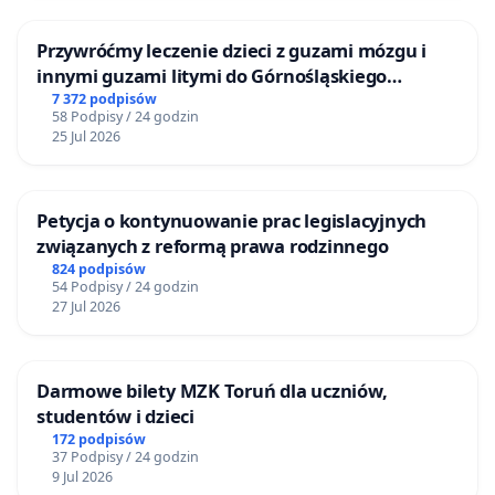
Przywróćmy leczenie dzieci z guzami mózgu i
innymi guzami litymi do Górnośląskiego
Centrum Zdrowia Dziecka w Katowicach
7 372 podpisów
58 Podpisy / 24 godzin
25 Jul 2026
Petycja o kontynuowanie prac legislacyjnych
związanych z reformą prawa rodzinnego
824 podpisów
54 Podpisy / 24 godzin
27 Jul 2026
Darmowe bilety MZK Toruń dla uczniów,
studentów i dzieci
172 podpisów
37 Podpisy / 24 godzin
9 Jul 2026