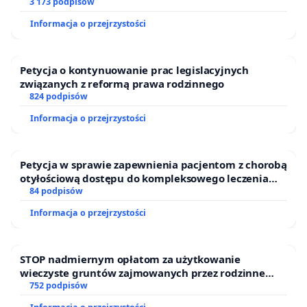
finansowej kluczowych urzędników i sędziów
3 173 podpisów
Informacja o przejrzystości
Petycja o kontynuowanie prac legislacyjnych
związanych z reformą prawa rodzinnego
824 podpisów
Informacja o przejrzystości
Petycja w sprawie zapewnienia pacjentom z chorobą
otyłościową dostępu do kompleksowego leczenia
oraz programów profilaktycznych.
84 podpisów
Informacja o przejrzystości
STOP nadmiernym opłatom za użytkowanie
wieczyste gruntów zajmowanych przez rodzinne
ogrody działkowe.
752 podpisów