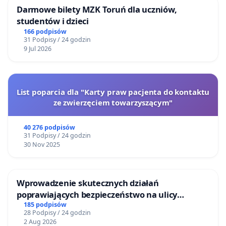
Darmowe bilety MZK Toruń dla uczniów,
studentów i dzieci
166 podpisów
31 Podpisy / 24 godzin
9 Jul 2026
List poparcia dla "Karty praw pacjenta do kontaktu
ze zwierzęciem towarzyszącym"
40 276 podpisów
31 Podpisy / 24 godzin
30 Nov 2025
Wprowadzenie skutecznych działań
poprawiających bezpieczeństwo na ulicy
Żeromskiego w Otwocku
185 podpisów
28 Podpisy / 24 godzin
2 Aug 2026