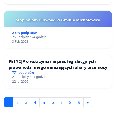
Stop halom Hillwood w Gminie Michałowice
2 549 podpisów
26 Podpisy / 24 godzin
3 Feb 2023
PETYCJA o wstrzymanie prac legislacyjnych
prawa rodzinnego narażających ofiary przemocy
771 podpisów
21 Podpisy / 24 godzin
22 Jul 2026
1
2
3
4
5
6
7
8
9
»