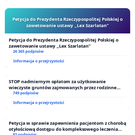
Petycja do Prezydenta Rzeczypospolitej Polskiej o
zawetowanie ustawy „Lex Szarlatan”
Petycja do Prezydenta Rzeczypospolitej Polskiej o
zawetowanie ustawy „Lex Szarlatan”
26 365 podpisów
Informacja o przejrzystości
STOP nadmiernym opłatom za użytkowanie
wieczyste gruntów zajmowanych przez rodzinne
ogrody działkowe.
749 podpisów
Informacja o przejrzystości
Petycja w sprawie zapewnienia pacjentom z chorobą
otyłościową dostępu do kompleksowego leczenia
81 podpisów