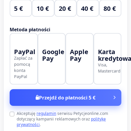
5 €
10 €
20 €
40 €
80 €
Metoda płatności
PayPal
Google
Apple
Karta
Pay
Pay
kredytow
Zapłać za
pomocą
Visa,
konta
Mastercard
PayPal
Przejdź do płatności 5 €
Akceptuję
regulamin
serwisu Petycjeonline.com
dotyczący kampanii reklamowych oraz
politykę
prywatności
.