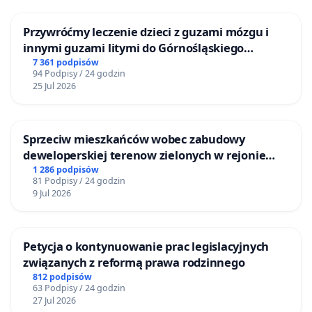
Przywróćmy leczenie dzieci z guzami mózgu i
innymi guzami litymi do Górnośląskiego
Centrum Zdrowia Dziecka w Katowicach
7 361 podpisów
94 Podpisy / 24 godzin
25 Jul 2026
Sprzeciw mieszkańców wobec zabudowy
deweloperskiej terenow zielonych w rejonie
Bulwarów Straceńskich w Bielsku-Białej
1 286 podpisów
81 Podpisy / 24 godzin
9 Jul 2026
Petycja o kontynuowanie prac legislacyjnych
związanych z reformą prawa rodzinnego
812 podpisów
63 Podpisy / 24 godzin
27 Jul 2026