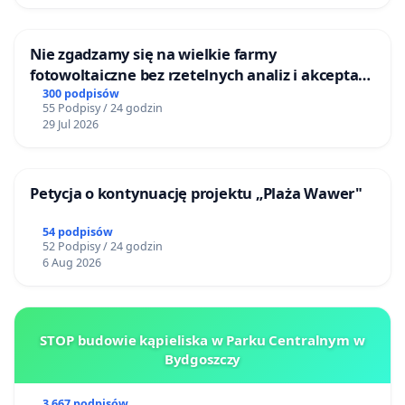
Nie zgadzamy się na wielkie farmy
fotowoltaiczne bez rzetelnych analiz i akceptacji
mieszkańców
300 podpisów
55 Podpisy / 24 godzin
29 Jul 2026
Petycja o kontynuację projektu „Plaża Wawer"
54 podpisów
52 Podpisy / 24 godzin
6 Aug 2026
STOP budowie kąpieliska w Parku Centralnym w
Bydgoszczy
3 667 podpisów