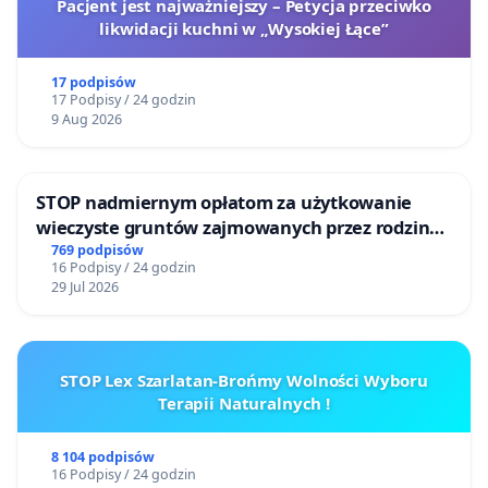
Pacjent jest najważniejszy – Petycja przeciwko
likwidacji kuchni w „Wysokiej Łące”
17 podpisów
17 Podpisy / 24 godzin
9 Aug 2026
STOP nadmiernym opłatom za użytkowanie
wieczyste gruntów zajmowanych przez rodzinne
ogrody działkowe.
769 podpisów
16 Podpisy / 24 godzin
29 Jul 2026
STOP Lex Szarlatan-Brońmy Wolności Wyboru
Terapii Naturalnych !
8 104 podpisów
16 Podpisy / 24 godzin