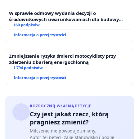
W sprawie odmowy wydania decyzji o
środowiskowych uwarunkowaniach dla budowy
zakładu wytwarzania biometanu „Krynki” w
160 podpisów
Ostrowiu Południowym oraz ochrony mieszkańców i
Informacja o przejrzystości
Puszczy Knyszyńskiej
Zmniejszenie ryzyka śmierci motocyklisty przy
zderzeniu z barierą energochłonną
1 794 podpisów
Informacja o przejrzystości
ROZPOCZNIJ WŁASNĄ PETYCJĘ
Czy jest jakaś rzecz, którą
pragniesz zmienić?
Milczenie nie powoduje zmiany.
Autor tej petycji zajął stanowisko i podjął