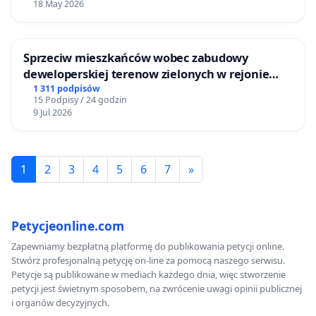
18 May 2026
Sprzeciw mieszkańców wobec zabudowy
deweloperskiej terenow zielonych w rejonie
Bulwarów Straceńskich w Bielsku-Białej
1 311 podpisów
15 Podpisy / 24 godzin
9 Jul 2026
1
2
3
4
5
6
7
»
Petycjeonline.com
Zapewniamy bezpłatną platformę do publikowania petycji online.
Stwórz profesjonalną petycję on-line za pomocą naszego serwisu.
Petycje są publikowane w mediach każdego dnia, więc stworzenie
petycji jest świetnym sposobem, na zwrócenie uwagi opinii publicznej
i organów decyzyjnych.