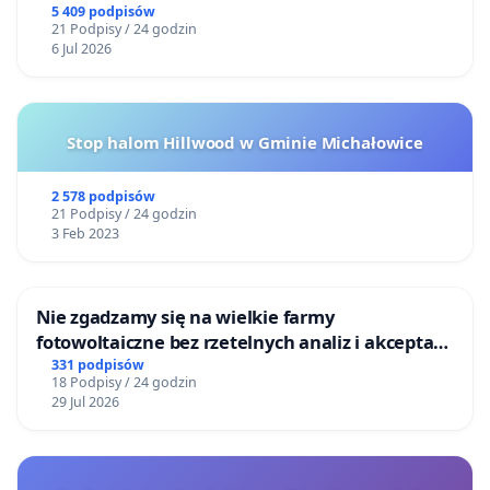
5 409 podpisów
21 Podpisy / 24 godzin
6 Jul 2026
Stop halom Hillwood w Gminie Michałowice
2 578 podpisów
21 Podpisy / 24 godzin
3 Feb 2023
Nie zgadzamy się na wielkie farmy
fotowoltaiczne bez rzetelnych analiz i akceptacji
mieszkańców
331 podpisów
18 Podpisy / 24 godzin
29 Jul 2026