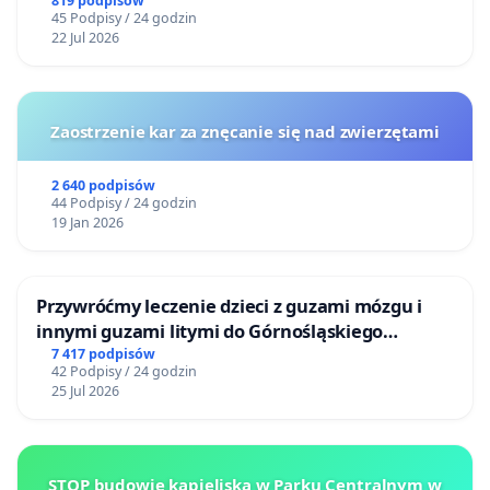
819 podpisów
45 Podpisy / 24 godzin
22 Jul 2026
Zaostrzenie kar za znęcanie się nad zwierzętami
2 640 podpisów
44 Podpisy / 24 godzin
19 Jan 2026
Przywróćmy leczenie dzieci z guzami mózgu i
innymi guzami litymi do Górnośląskiego
Centrum Zdrowia Dziecka w Katowicach
7 417 podpisów
42 Podpisy / 24 godzin
25 Jul 2026
STOP budowie kąpieliska w Parku Centralnym w