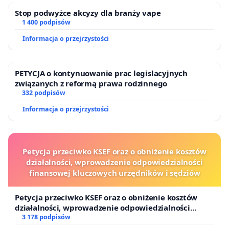
Stop podwyżce akcyzy dla branży vape
1 400 podpisów
Informacja o przejrzystości
PETYCJA o kontynuowanie prac legislacyjnych
związanych z reformą prawa rodzinnego
332 podpisów
Informacja o przejrzystości
Petycja przeciwko KSEF oraz o obniżenie kosztów
działalności, wprowadzenie odpowiedzialności
finansowej kluczowych urzędników i sędziów
Petycja przeciwko KSEF oraz o obniżenie kosztów
działalności, wprowadzenie odpowiedzialności
finansowej kluczowych urzędników i sędziów
3 178 podpisów