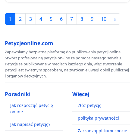
1
2
3
4
5
6
7
8
9
10
»
Petycjeonline.com
Zapewniamy bezpłatną platformę do publikowania petycji online.
Stwórz profesjonalną petycję on-line za pomocą naszego serwisu.
Petycje są publikowane w mediach każdego dnia, więc stworzenie
petycji jest świetnym sposobem, na zwrócenie uwagi opinii publicznej
i organów decyzyjnych.
Poradniki
Więcej
Jak rozpocząć petycję
Złóż petycję
online
polityka prywatności
Jak napisać petycję?
Zarządzaj plikami cookie