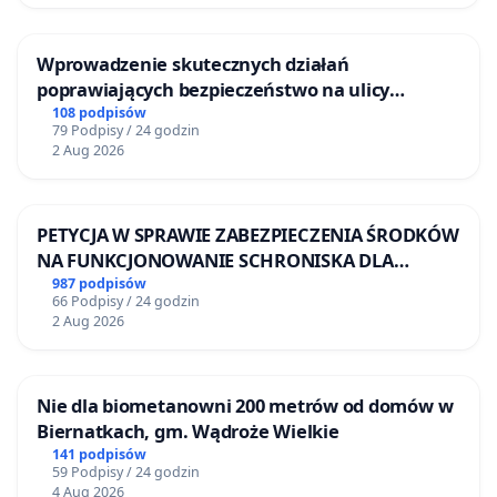
Wprowadzenie skutecznych działań
poprawiających bezpieczeństwo na ulicy
Żeromskiego w Otwocku
108 podpisów
79 Podpisy / 24 godzin
2 Aug 2026
PETYCJA W SPRAWIE ZABEZPIECZENIA ŚRODKÓW
NA FUNKCJONOWANIE SCHRONISKA DLA
BEZDOMNYCH ZWIERZĄT W SKARYSZEWIE
987 podpisów
66 Podpisy / 24 godzin
2 Aug 2026
Nie dla biometanowni 200 metrów od domów w
Biernatkach, gm. Wądroże Wielkie
141 podpisów
59 Podpisy / 24 godzin
4 Aug 2026