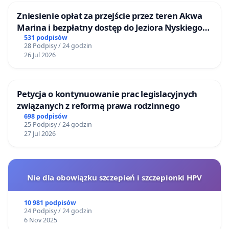
Zniesienie opłat za przejście przez teren Akwa
Marina i bezpłatny dostęp do Jeziora Nyskiego
dla mieszkańców Gminy Nysa
531 podpisów
28 Podpisy / 24 godzin
26 Jul 2026
Petycja o kontynuowanie prac legislacyjnych
związanych z reformą prawa rodzinnego
698 podpisów
25 Podpisy / 24 godzin
27 Jul 2026
Nie dla obowiązku szczepień i szczepionki HPV
10 981 podpisów
24 Podpisy / 24 godzin
6 Nov 2025