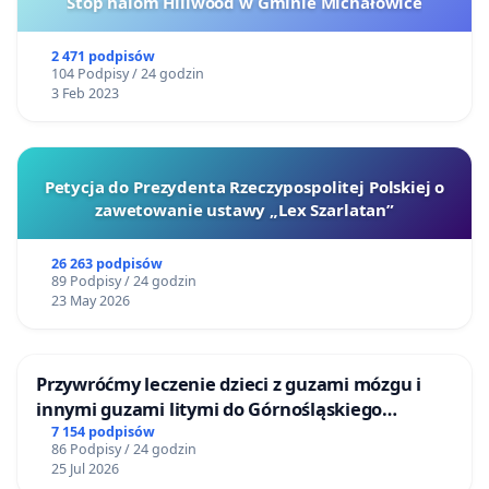
Stop halom Hillwood w Gminie Michałowice
2 471 podpisów
104 Podpisy / 24 godzin
3 Feb 2023
Petycja do Prezydenta Rzeczypospolitej Polskiej o
zawetowanie ustawy „Lex Szarlatan”
26 263 podpisów
89 Podpisy / 24 godzin
23 May 2026
Przywróćmy leczenie dzieci z guzami mózgu i
innymi guzami litymi do Górnośląskiego
Centrum Zdrowia Dziecka w Katowicach
7 154 podpisów
86 Podpisy / 24 godzin
25 Jul 2026