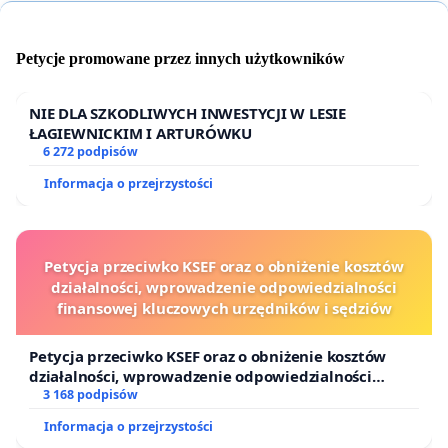
Petycje promowane przez innych użytkowników
NIE DLA SZKODLIWYCH INWESTYCJI W LESIE
ŁAGIEWNICKIM I ARTURÓWKU
6 272 podpisów
Informacja o przejrzystości
Petycja przeciwko KSEF oraz o obniżenie kosztów
działalności, wprowadzenie odpowiedzialności
finansowej kluczowych urzędników i sędziów
Petycja przeciwko KSEF oraz o obniżenie kosztów
działalności, wprowadzenie odpowiedzialności
finansowej kluczowych urzędników i sędziów
3 168 podpisów
Informacja o przejrzystości