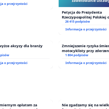
zawetowanie ustawy
ja o przejrzystości
Szarlatan”
Petycja do Prezydenta
Rzeczypospolitej Polskiej 
zawetowanie ustawy „Lex 
26 415 podpisów
Informacja o przejrzystości
wyżce akcyzy dla branży
Zmniejszenie ryzyka śmier
motocyklisty przy zderzen
dpisów
barierą energochłonną
1 804 podpisów
ja o przejrzystości
Informacja o przejrzystości
miernym opłatom za
Nie zgadzamy się na wiel