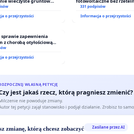
nie wieczyste gruntów
fotowoltaiczne bez rzetel
ych przez rodzinne ogrody
isów
i akceptacji mieszkańców
331 podpisów
.
ja o przejrzystości
Informacja o przejrzystości
w sprawie zapewnienia
m z chorobą otyłościową
do kompleksowego leczenia
sów
gramów profilaktycznych.
ja o przejrzystości
ROZPOCZNIJ WŁASNĄ PETYCJĘ
Czy jest jakaś rzecz, którą pragniesz zmienić?
Milczenie nie powoduje zmiany.
Autor tej petycji zajął stanowisko i podjął działanie. Zrobisz to samo
Zasilane przez AI
sz zmianę, którą chcesz zobaczyć