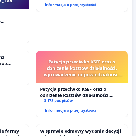
 „Lex
Informacja o przejrzystości
o
Szarlatan”
ci
Petycja przeciwko KSEF oraz o
iu z
obniżenie kosztów działalności,
wprowadzenie odpowiedzialności
finansowej kluczowych urzędników
i sędziów
Petycja przeciwko KSEF oraz o
obniżenie kosztów działalności,
wprowadzenie odpowiedzialności
3 178 podpisów
finansowej kluczowych urzędników i
Informacja o przejrzystości
sędziów
kie farmy
W sprawie odmowy wydania decyzji