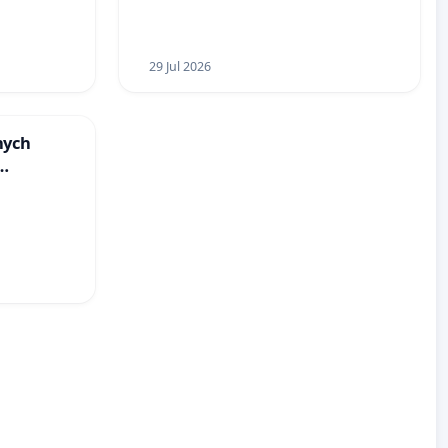
ogrody działkowe.
29 Jul 2026
nych
y
u