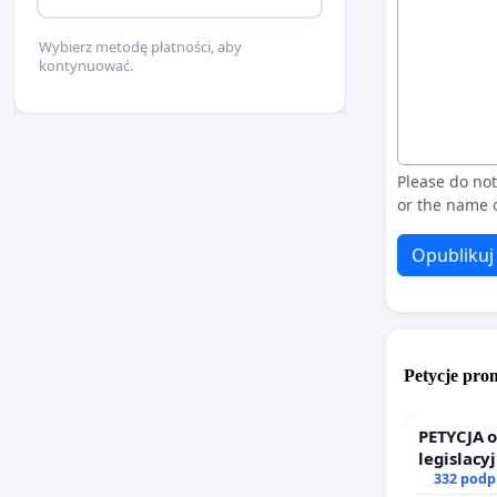
Wybierz metodę płatności, aby
kontynuować.
Please do no
or the name o
Opublikuj
Petycje pr
PETYCJA 
legislacy
prawa ro
332 podp