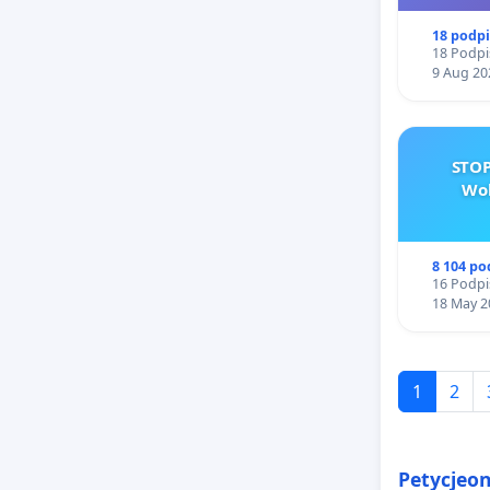
18 podp
18 Podpi
9 Aug 20
STOP
Wol
8 104 p
16 Podpi
18 May 2
1
2
Petycjeo