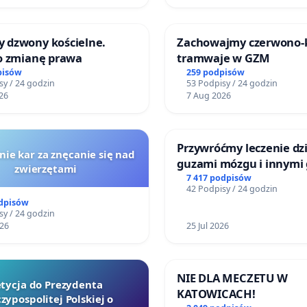
 dzwony kościelne.
Zachowajmy czerwono
 o zmianę prawa
tramwaje w GZM
pisów
259 podpisów
sy / 24 godzin
53 Podpisy / 24 godzin
26
7 Aug 2026
Przywróćmy leczenie dzi
nie kar za znęcanie się nad
guzami mózgu i innymi
zwierzętami
litymi do Górnośląskieg
7 417 podpisów
42 Podpisy / 24 godzin
Centrum Zdrowia Dziec
odpisów
Katowicach
sy / 24 godzin
026
25 Jul 2026
NIE DLA MECZETU W
tycja do Prezydenta
KATOWICACH!
zypospolitej Polskiej o