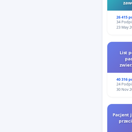
zaw
26 415 
34 Podpi
23 May 2
List 
pac
zwier
40 316 
24 Podpi
30 Nov 2
Pacjent 
przec