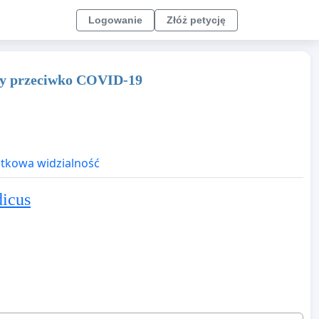
Logowanie
Złóż petycję
eży przeciwko COVID-19
kowa widzialność
icus