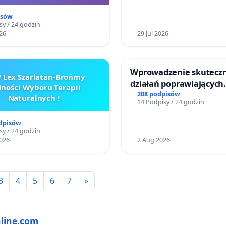
mieszkańców
isów
sy / 24 godzin
26
29 Jul 2026
Wprowadzenie skutecz
 Lex Szarlatan-Brońmy
działań poprawiających
ności Wyboru Terapii
bezpieczeństwo na ulic
208 podpisów
Naturalnych !
14 Podpisy / 24 godzin
Żeromskiego w Otwock
odpisów
sy / 24 godzin
026
2 Aug 2026
3
4
5
6
7
»
nline.com