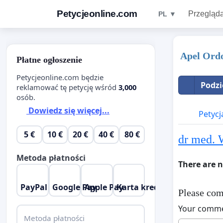
Petycjeonline.com
Przegląda
PL ▼
Apel Ordo
Płatne ogłoszenie
Petycjeonline.com będzie
Podzi
reklamować tę petycję wśród
3,000
osób.
Dowiedz się więcej...
Petycj
5 €
10 €
20 €
40 €
80 €
dr med. 
Metoda płatności
There are 
PayPal
Google Pay
Apple Pay
Karta kredytowa
Please com
Your comm
Metoda płatności