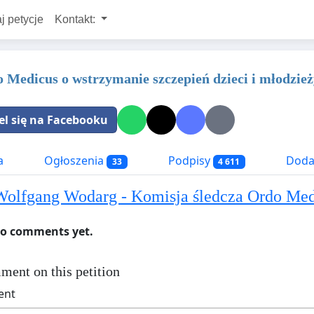
j petycje
Kontakt:
 Medicus o wstrzymanie szczepień dzieci i młodzi
el się na Facebooku
a
Ogłoszenia
Podpisy
Dodat
33
4 611
Wolfgang Wodarg - Komisja śledcza Ordo Med
no comments yet.
ment on this petition
ent