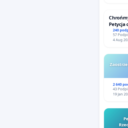
Chrońmy
Petycja
240 pod
57 Podpi
4 Aug 20
Zaostrze
2 640 p
43 Podpi
19 Jan 2
Pe
Rzec