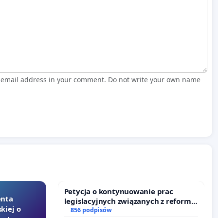
r email address in your comment. Do not write your own name
Petycja o kontynuowanie prac
enta
legislacyjnych związanych z reformą
kiej o
prawa rodzinnego
856 podpisów