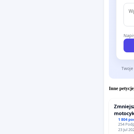
Napis
Twoje
Inne petycje
Zmniejsz
motocykl
barierą
1 804 p
254 Podp
23 Jul 20