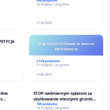
reformą prawa rodzinnego
856 podpisów
29 Podpisy / 24 godzin
27 Jul 2026
 PETYCJA
Stop halom Hillwood w Gminie
Michałowice
SKIEJ
2 578 podpisów
21 Podpisy / 24 godzin
3 Feb 2023
lkie
STOP nadmiernym opłatom za
ez
użytkowanie wieczyste gruntów
ptacji
zajmowanych przez rodzinne
769 podpisów
16 Podpisy / 24 godzin