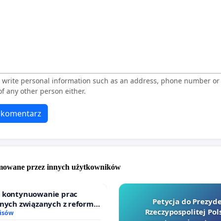
t write personal information such as an address, phone number o
f any other person either.
 komentarz
omowane przez innych użytkowników
o kontynuowanie prac
Petycja do Prezyd
jnych związanych z reformą
Rzeczypospolitej Pols
dzinnego
isów