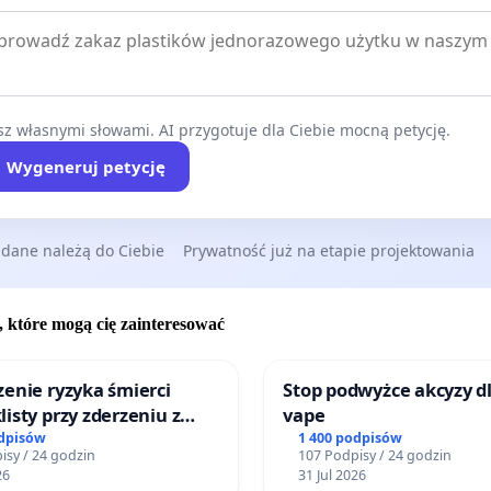
z własnymi słowami. AI przygotuje dla Ciebie mocną petycję.
Wygeneruj petycję
 dane należą do Ciebie
Prywatność już na etapie projektowania
, które mogą cię zainteresować
enie ryzyka śmierci
Stop podwyżce akcyzy d
isty przy zderzeniu z
vape
 energochłonną
odpisów
1 400 podpisów
isy / 24 godzin
107 Podpisy / 24 godzin
26
31 Jul 2026