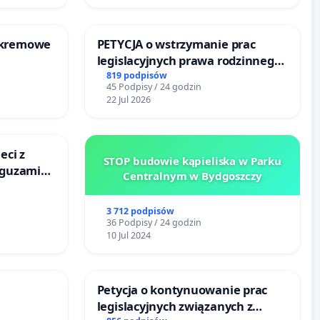
-kremowe
PETYCJA o wstrzymanie prac
legislacyjnych prawa rodzinnego
narażających ofiary przemocy
819 podpisów
45 Podpisy / 24 godzin
22 Jul 2026
eci z
STOP budowie kąpieliska w Parku
 guzami
Centralnym w Bydgoszczy
o
ka w
3 712 podpisów
36 Podpisy / 24 godzin
10 Jul 2024
Petycja o kontynuowanie prac
legislacyjnych związanych z