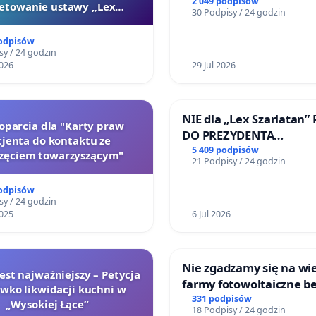
2 049 podpisów
etowanie ustawy „Lex
30 Podpisy / 24 godzin
Szarlatan”
podpisów
sy / 24 godzin
026
29 Jul 2026
NIE dla „Lex Szarlatan”
poparcia dla "Karty praw
DO PREZYDENTA
jenta do kontaktu ze
RZECZYPOSPOLITEJ POL
5 409 podpisów
zęciem towarzyszącym"
21 Podpisy / 24 godzin
podpisów
sy / 24 godzin
025
6 Jul 2026
Nie zgadzamy się na wie
jest najważniejszy – Petycja
farmy fotowoltaiczne b
iwko likwidacji kuchni w
rzetelnych analiz i akce
331 podpisów
„Wysokiej Łące”
18 Podpisy / 24 godzin