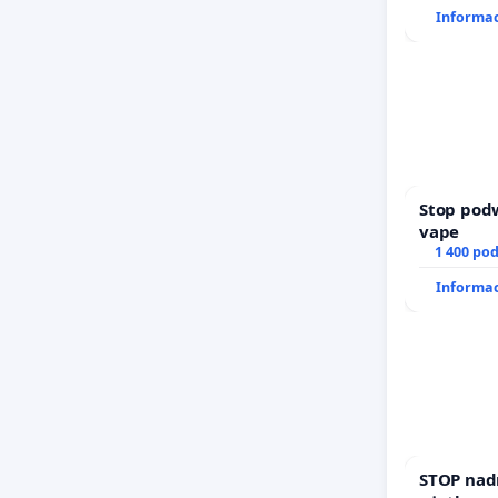
Informac
Stop pod
vape
1 400 po
Informac
STOP nad