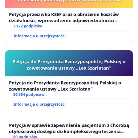
Petycja przeciwko KSEF oraz o obniżenie kosztów
działalności, wprowadzenie odpowiedzialności
finansowej kluczowych urzędników i sędziów
3 172 podpisów
Informacja o przejrzystości
Petycja do Prezydenta Rzeczypospolitej Polskiej o
zawetowanie ustawy „Lex Szarlatan”
Petycja do Prezydenta Rzeczypospolitej Polskiej o
zawetowanie ustawy „Lex Szarlatan”
26 364 podpisów
Informacja o przejrzystości
Petycja w sprawie zapewnienia pacjentom z chorobą
otyłościową dostępu do kompleksowego leczenia
oraz programów profilaktycznych.
80 podpisów