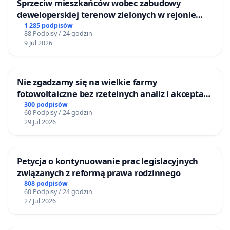
Sprzeciw mieszkańców wobec zabudowy
deweloperskiej terenow zielonych w rejonie
Bulwarów Straceńskich w Bielsku-Białej
1 285 podpisów
88 Podpisy / 24 godzin
9 Jul 2026
Nie zgadzamy się na wielkie farmy
fotowoltaiczne bez rzetelnych analiz i akceptacji
mieszkańców
300 podpisów
60 Podpisy / 24 godzin
29 Jul 2026
Petycja o kontynuowanie prac legislacyjnych
związanych z reformą prawa rodzinnego
808 podpisów
60 Podpisy / 24 godzin
27 Jul 2026