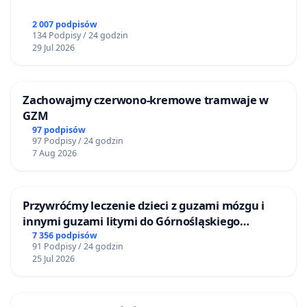
2 007 podpisów
134 Podpisy / 24 godzin
29 Jul 2026
Zachowajmy czerwono-kremowe tramwaje w
GZM
97 podpisów
97 Podpisy / 24 godzin
7 Aug 2026
Przywróćmy leczenie dzieci z guzami mózgu i
innymi guzami litymi do Górnośląskiego
Centrum Zdrowia Dziecka w Katowicach
7 356 podpisów
91 Podpisy / 24 godzin
25 Jul 2026