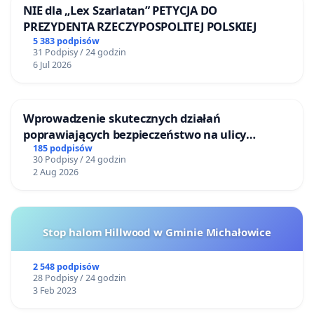
NIE dla „Lex Szarlatan” PETYCJA DO
PREZYDENTA RZECZYPOSPOLITEJ POLSKIEJ
5 383 podpisów
31 Podpisy / 24 godzin
6 Jul 2026
Wprowadzenie skutecznych działań
poprawiających bezpieczeństwo na ulicy
Żeromskiego w Otwocku
185 podpisów
30 Podpisy / 24 godzin
2 Aug 2026
Stop halom Hillwood w Gminie Michałowice
2 548 podpisów
28 Podpisy / 24 godzin
3 Feb 2023