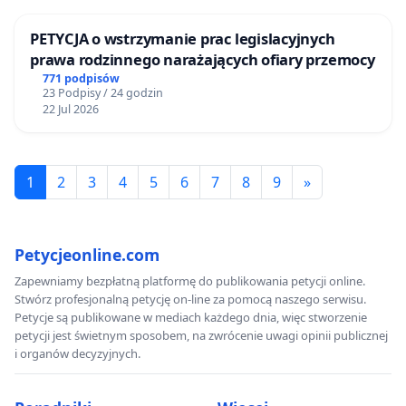
PETYCJA o wstrzymanie prac legislacyjnych
prawa rodzinnego narażających ofiary przemocy
771 podpisów
23 Podpisy / 24 godzin
22 Jul 2026
1
2
3
4
5
6
7
8
9
»
Petycjeonline.com
Zapewniamy bezpłatną platformę do publikowania petycji online.
Stwórz profesjonalną petycję on-line za pomocą naszego serwisu.
Petycje są publikowane w mediach każdego dnia, więc stworzenie
petycji jest świetnym sposobem, na zwrócenie uwagi opinii publicznej
i organów decyzyjnych.