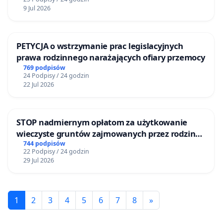
9 Jul 2026
PETYCJA o wstrzymanie prac legislacyjnych
prawa rodzinnego narażających ofiary przemocy
769 podpisów
24 Podpisy / 24 godzin
22 Jul 2026
STOP nadmiernym opłatom za użytkowanie
wieczyste gruntów zajmowanych przez rodzinne
ogrody działkowe.
744 podpisów
22 Podpisy / 24 godzin
29 Jul 2026
1
2
3
4
5
6
7
8
»