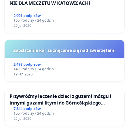
NIE DLA MECZETU W KATOWICACH!
2 001 podpisów
160 Podpisy / 24 godzin
29 Jul 2026
Zaostrzenie kar za znęcanie się nad zwierzętami
2 498 podpisów
149 Podpisy / 24 godzin
19 Jan 2026
Przywróćmy leczenie dzieci z guzami mózgu i
innymi guzami litymi do Górnośląskiego
Centrum Zdrowia Dziecka w Katowicach
7 344 podpisów
100 Podpisy / 24 godzin
25 Jul 2026