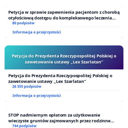
Petycja w sprawie zapewnienia pacjentom z chorobą
otyłościową dostępu do kompleksowego leczenia
oraz programów profilaktycznych.
80 podpisów
Informacja o przejrzystości
Petycja do Prezydenta Rzeczypospolitej Polskiej o
zawetowanie ustawy „Lex Szarlatan”
Petycja do Prezydenta Rzeczypospolitej Polskiej o
zawetowanie ustawy „Lex Szarlatan”
26 355 podpisów
Informacja o przejrzystości
STOP nadmiernym opłatom za użytkowanie
wieczyste gruntów zajmowanych przez rodzinne
ogrody działkowe.
744 podpisów