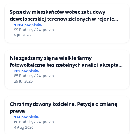
Sprzeciw mieszkańców wobec zabudowy
deweloperskiej terenow zielonych w rejonie
Bulwarów Straceńskich w Bielsku-Białej
1 284 podpisów
99 Podpisy / 24 godzin
9 Jul 2026
Nie zgadzamy się na wielkie farmy
fotowoltaiczne bez rzetelnych analiz i akceptacji
mieszkańców
289 podpisów
85 Podpisy / 24 godzin
29 Jul 2026
Chrońmy dzwony kościelne. Petycja o zmianę
prawa
174 podpisów
60 Podpisy / 24 godzin
4 Aug 2026