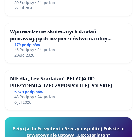
50 Podpisy / 24 godzin
27 Jul 2026
Wprowadzenie skutecznych działań
poprawiających bezpieczeństwo na ulicy
Żeromskiego w Otwocku
179 podpisów
46 Podpisy / 24 godzin
2 Aug 2026
NIE dla „Lex Szarlatan” PETYCJA DO
PREZYDENTA RZECZYPOSPOLITEJ POLSKIEJ
5 379 podpisów
43 Podpisy / 24 godzin
6 Jul 2026
Petycja do Prezydenta Rzeczypospolitej Polskiej o
zawetowanie ustawy „Lex Szarlatan”