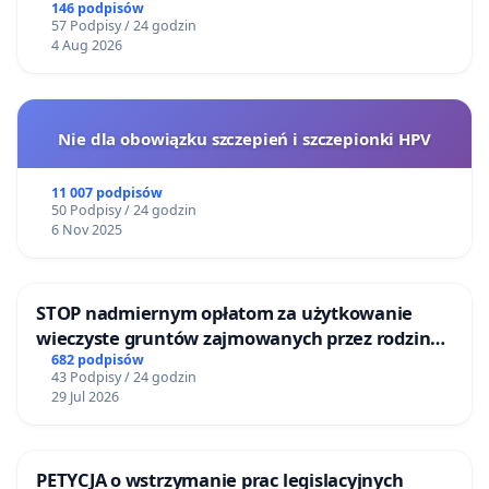
146 podpisów
57 Podpisy / 24 godzin
4 Aug 2026
Nie dla obowiązku szczepień i szczepionki HPV
11 007 podpisów
50 Podpisy / 24 godzin
6 Nov 2025
STOP nadmiernym opłatom za użytkowanie
wieczyste gruntów zajmowanych przez rodzinne
ogrody działkowe.
682 podpisów
43 Podpisy / 24 godzin
29 Jul 2026
PETYCJA o wstrzymanie prac legislacyjnych