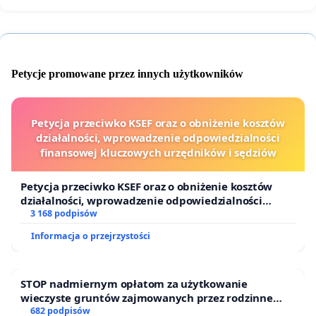
Petycje promowane przez innych użytkowników
Petycja przeciwko KSEF oraz o obniżenie kosztów
działalności, wprowadzenie odpowiedzialności
finansowej kluczowych urzędników i sędziów
Petycja przeciwko KSEF oraz o obniżenie kosztów
działalności, wprowadzenie odpowiedzialności
finansowej kluczowych urzędników i sędziów
3 168 podpisów
Informacja o przejrzystości
STOP nadmiernym opłatom za użytkowanie
wieczyste gruntów zajmowanych przez rodzinne
ogrody działkowe.
682 podpisów