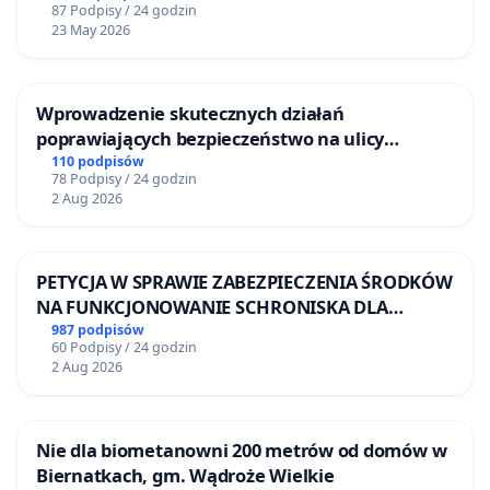
87 Podpisy / 24 godzin
23 May 2026
Wprowadzenie skutecznych działań
poprawiających bezpieczeństwo na ulicy
Żeromskiego w Otwocku
110 podpisów
78 Podpisy / 24 godzin
2 Aug 2026
PETYCJA W SPRAWIE ZABEZPIECZENIA ŚRODKÓW
NA FUNKCJONOWANIE SCHRONISKA DLA
BEZDOMNYCH ZWIERZĄT W SKARYSZEWIE
987 podpisów
60 Podpisy / 24 godzin
2 Aug 2026
Nie dla biometanowni 200 metrów od domów w
Biernatkach, gm. Wądroże Wielkie