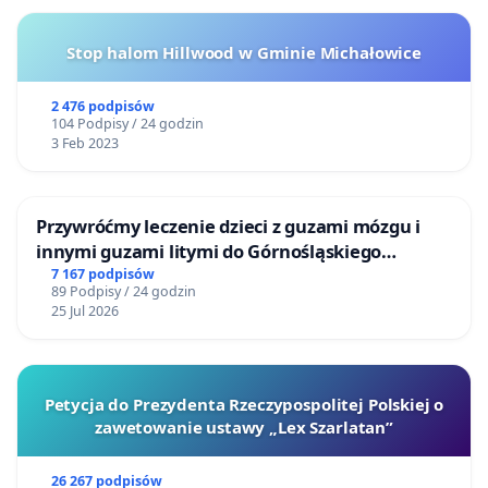
Stop halom Hillwood w Gminie Michałowice
2 476 podpisów
104 Podpisy / 24 godzin
3 Feb 2023
Przywróćmy leczenie dzieci z guzami mózgu i
innymi guzami litymi do Górnośląskiego
Centrum Zdrowia Dziecka w Katowicach
7 167 podpisów
89 Podpisy / 24 godzin
25 Jul 2026
Petycja do Prezydenta Rzeczypospolitej Polskiej o
zawetowanie ustawy „Lex Szarlatan”
26 267 podpisów