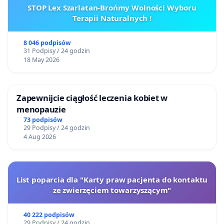
STOP Lex Szarlatan-Brońmy Wolności Wyboru
Terapii Naturalnych !
8 046 podpisów
31 Podpisy / 24 godzin
18 May 2026
Zapewnijcie ciągłość leczenia kobiet w
menopauzie
73 podpisów
29 Podpisy / 24 godzin
4 Aug 2026
List poparcia dla "Karty praw pacjenta do kontaktu
ze zwierzęciem towarzyszącym"
40 222 podpisów
29 Podpisy / 24 godzin