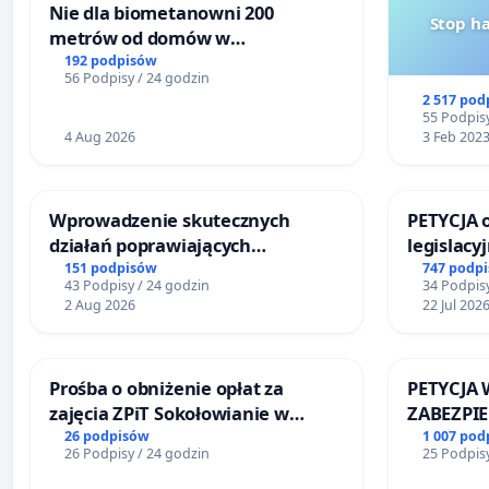
Nie dla biometanowni 200
Stop h
metrów od domów w
Biernatkach, gm. Wądroże
192 podpisów
56 Podpisy / 24 godzin
Wielkie
2 517 pod
55 Podpisy
4 Aug 2026
3 Feb 202
Wprowadzenie skutecznych
PETYCJA 
działań poprawiających
legislacy
bezpieczeństwo na ulicy
narażają
151 podpisów
747 podp
43 Podpisy / 24 godzin
34 Podpisy
Żeromskiego w Otwocku
2 Aug 2026
22 Jul 202
Prośba o obniżenie opłat za
PETYCJA 
zajęcia ZPiT Sokołowianie w
ZABEZPI
Sokołowskim Ośrodku Kultury
FUNKCJO
26 podpisów
1 007 pod
26 Podpisy / 24 godzin
25 Podpisy
DLA BEZ
SKARYSZ