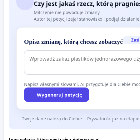
Czy jest jakaś rzecz, którą pragni
Milczenie nie powoduje zmiany.
Autor tej petycji zajął stanowisko i podjął działani
Zasi
Opisz zmianę, którą chcesz zobaczyć
Napisz własnymi słowami. AI przygotuje dla Ciebie moc
Wygeneruj petycję
Twoje dane należą do Ciebie
Prywatność już na etapie
Inne petycje, które mogą cię zainteresować