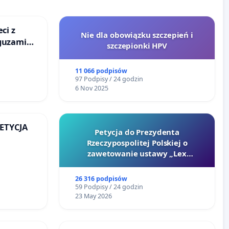
ci z
Nie dla obowiązku szczepień i
guzami
szczepionki HPV
o
ka w
11 066 podpisów
97 Podpisy / 24 godzin
6 Nov 2025
PETYCJA
Petycja do Prezydenta
Rzeczypospolitej Polskiej o
KIEJ
zawetowanie ustawy „Lex
Szarlatan”
26 316 podpisów
59 Podpisy / 24 godzin
23 May 2026