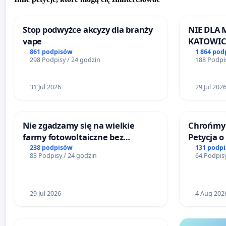
Stop podwyżce akcyzy dla branży
NIE DLA
vape
KATOWIC
861 podpisów
1 864 pod
298 Podpisy / 24 godzin
188 Podpis
31 Jul 2026
29 Jul 202
Nie zgadzamy się na wielkie
Chrońmy 
farmy fotowoltaiczne bez
Petycja 
rzetelnych analiz i akceptacji
238 podpisów
131 podp
83 Podpisy / 24 godzin
64 Podpisy
mieszkańców
29 Jul 2026
4 Aug 202