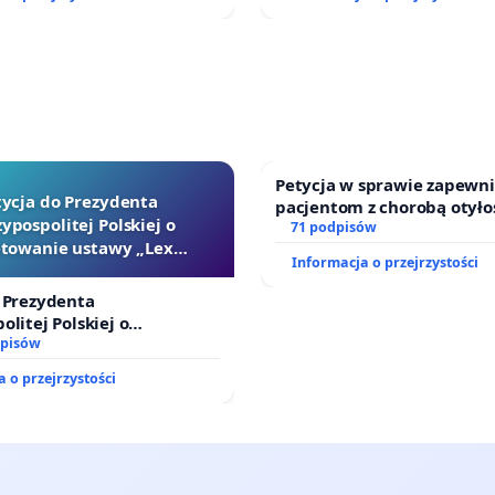
Petycja w sprawie zapewn
tycja do Prezydenta
pacjentom z chorobą otyło
ypospolitej Polskiej o
dostępu do kompleksowego
71 podpisów
towanie ustawy „Lex
oraz programów profilakty
Informacja o przejrzystości
Szarlatan”
 Prezydenta
olitej Polskiej o
ie ustawy „Lex Szarlatan”
dpisów
 o przejrzystości