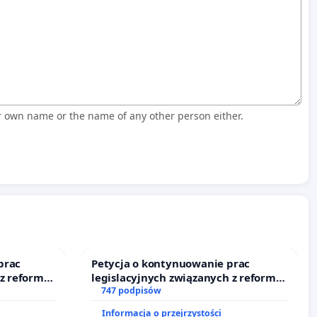
r own name or the name of any other person either.
prac
Petycja o kontynuowanie prac
 z reformą
legislacyjnych związanych z reformą
prawa rodzinnego
747 podpisów
Informacja o przejrzystości