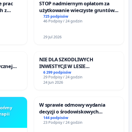
e prac
STOP nadmiernym opłatom za
h z
użytkowanie wieczyste gruntów
go
zajmowanych przez rodzinne
725 podpisów
46 Podpisy / 24 godzin
ogrody działkowe.
29 Jul 2026
NIE DLA SZKODLIWYCH
cznej
INWESTYCJI W LESIE
ŁAGIEWNICKIM I ARTURÓWKU
6 299 podpisów
29 Podpisy / 24 godzin
24 Jun 2026
W sprawie odmowy wydania
Brońmy
decyzji o środowiskowych
rapii
uwarunkowaniach dla budowy
144 podpisów
23 Podpisy / 24 godzin
zakładu wytwarzania biometanu
„Krynki” w Ostrowiu