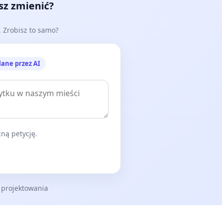
esz zmienić?
e. Zrobisz to samo?
lane przez AI
ną petycję.
 projektowania