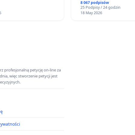
8 067 podpisów
25 Podpisy / 24 godzin
6
18 May 2026
z profesjonalną petycję on-line za
a, więc stworzenie petycji jest
ecyzyjnych.
ję
rywatności