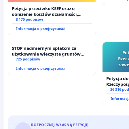
finansowej kluczowych urzędników i
sędziów
Petycja przeciwko KSEF oraz o
obniżenie kosztów działalności,
wprowadzenie odpowiedzialności
3 170 podpisów
finansowej kluczowych urzędników i
Informacja o przejrzystości
sędziów
STOP nadmiernym opłatom za
Pe
użytkowanie wieczyste gruntów
Rzecz
zajmowanych przez rodzinne ogrody
725 podpisów
zawe
działkowe.
Informacja o przejrzystości
Petycja do
Rzeczyposp
zawetowan
26 316 po
Informacja
ROZPOCZNIJ WŁASNĄ PETYCJĘ