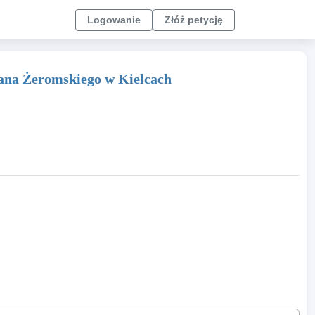
Logowanie
Złóż petycję
efana Żeromskiego w Kielcach