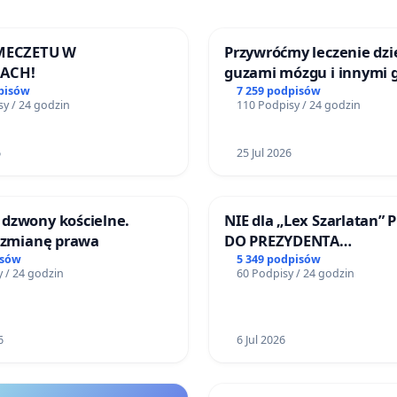
 MECZETU W
Przywróćmy leczenie dzie
ACH!
guzami mózgu i innymi 
litymi do Górnośląskieg
pisów
7 259 podpisów
y / 24 godzin
110 Podpisy / 24 godzin
Centrum Zdrowia Dziec
Katowicach
6
25 Jul 2026
dzwony kościelne.
NIE dla „Lex Szarlatan” 
o zmianę prawa
DO PREZYDENTA
RZECZYPOSPOLITEJ POLS
isów
5 349 podpisów
 / 24 godzin
60 Podpisy / 24 godzin
6
6 Jul 2026