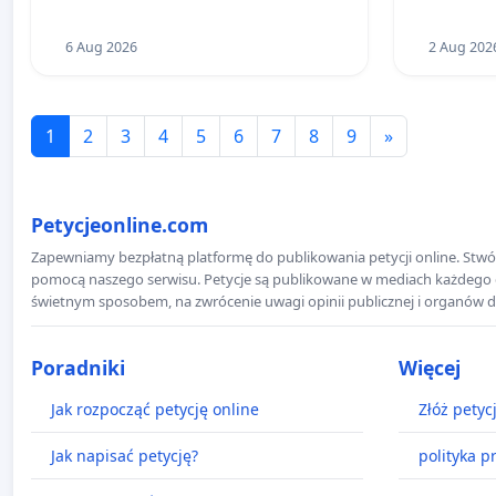
6 Aug 2026
2 Aug 202
1
2
3
4
5
6
7
8
9
»
Petycjeonline.com
Zapewniamy bezpłatną platformę do publikowania petycji online. Stwór
pomocą naszego serwisu. Petycje są publikowane w mediach każdego dni
świetnym sposobem, na zwrócenie uwagi opinii publicznej i organów d
Poradniki
Więcej
Jak rozpocząć petycję online
Złóż petyc
Jak napisać petycję?
polityka p