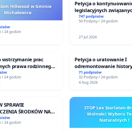
Petycja o kontynuowani
alom Hillwood w Gminie
legislacyjnych związanyc
Michałowice
reformą prawa rodzinne
747 podpisów
50 Podpisy / 24 godzin
pisów
 / 24 godzin
3
27 Jul 2026
o wstrzymanie prac
Petycja o uratowanie I
jnych prawa rodzinnego
odremontowanie history
cych ofiary przemocy
Lokomotywy sm42-914
isów
71 podpisów
 / 24 godzin
32 Podpisy / 24 godzin
6
4 Aug 2026
W SPRAWIE
STOP Lex Szarlatan-
ECZENIA ŚRODKÓW NA
Wolności Wyboru Te
NOWANIE SCHRONISKA
pisów
Naturalnych !
 / 24 godzin
DOMNYCH ZWIERZĄT W
EWIE