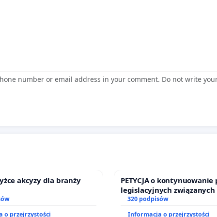
 phone number or email address in your comment. Do not write you
yżce akcyzy dla branży
PETYCJA o kontynuowanie 
legislacyjnych związanych
sów
prawa rodzinnego
320 podpisów
 o przejrzystości
Informacja o przejrzystości