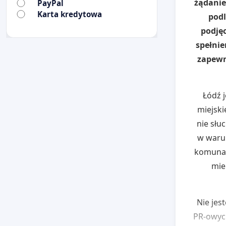
żądanie
PayPal
Karta kredytowa
podl
podjęc
spełnie
zapewn
Łódź 
miejski
nie słu
w warun
komunaln
mie
Nie jes
PR-owych