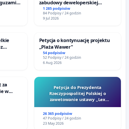
 guzami
zabudowy deweloperskiej
o
terenow zielonych w rejonie
1 285 podpisów
84 Podpisy / 24 godzin
ka w
Bulwarów Straceńskich w
9 Jul 2026
Bielsku-Białej
lkie
Petycja o kontynuację projektu
ez
„Plaża Wawer"
ptacji
54 podpisów
52 Podpisy / 24 godzin
6 Aug 2026
t za
Petycja do Prezydenta
ie w
Rzeczypospolitej Polskiej o
ultury
zawetowanie ustawy „Lex
Szarlatan”
26 365 podpisów
47 Podpisy / 24 godzin
23 May 2026