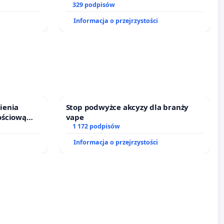
prawa rodzinnego
329 podpisów
Informacja o przejrzystości
ienia
Stop podwyżce akcyzy dla branży
ościową
vape
o leczenia
1 172 podpisów
ycznych.
Informacja o przejrzystości