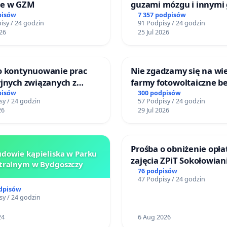
je w GZM
guzami mózgu i innymi
litymi do Górnośląskieg
pisów
7 357 podpisów
isy / 24 godzin
91 Podpisy / 24 godzin
Centrum Zdrowia Dziec
26
25 Jul 2026
Katowicach
 o kontynuowanie prac
Nie zgadzamy się na wie
yjnych związanych z
farmy fotowoltaiczne b
 prawa rodzinnego
rzetelnych analiz i akce
pisów
300 podpisów
sy / 24 godzin
57 Podpisy / 24 godzin
mieszkańców
26
29 Jul 2026
Prośba o obniżenie opła
dowie kąpieliska w Parku
zajęcia ZPiT Sokołowian
tralnym w Bydgoszczy
Sokołowskim Ośrodku K
76 podpisów
47 Podpisy / 24 godzin
odpisów
sy / 24 godzin
24
6 Aug 2026