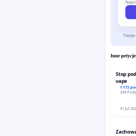
Napis
Twoje
Inne petycje
Stop pod
vape
1 172 p
294 Podp
31 Jul 20
Zachow