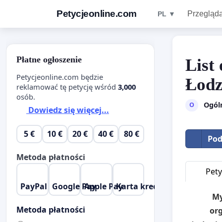
Petycjeonline.com
Przegląda
PL ▼
Płatne ogłoszenie
List
Petycjeonline.com będzie
Łodz
reklamować tę petycję wśród
3,000
osób.
Ogól
O
Dowiedz się więcej...
5 €
10 €
20 €
40 €
80 €
Pod
Metoda płatności
Pety
PayPal
Google Pay
Apple Pay
Karta kredytowa
My
Metoda płatności
org