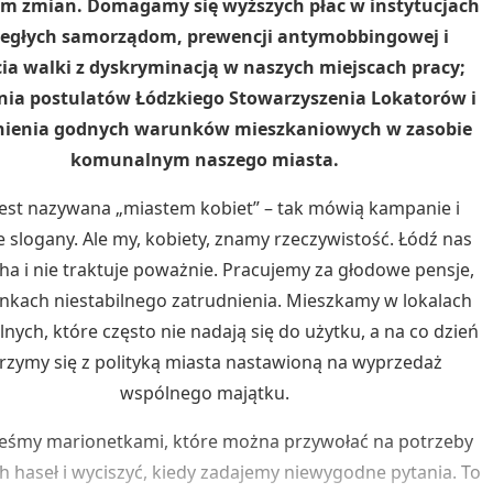
m zmian. Domagamy się wyższych płac w instytucjach
egłych samorządom, prewencji antymobbingowej i
ia walki z dyskryminacją w naszych miejscach pracy;
nia postulatów Łódzkiego Stowarzyszenia Lokatorów i
ienia godnych warunków mieszkaniowych w zasobie
komunalnym naszego miasta.
jest nazywana „miastem kobiet” – tak mówią kampanie i
e slogany. Ale my, kobiety, znamy rzeczywistość. Łódź nas
cha i nie traktuje poważnie. Pracujemy za głodowe pensje,
kach niestabilnego zatrudnienia. Mieszkamy w lokalach
ych, które często nie nadają się do użytku, a na co dzień
rzymy się z polityką miasta nastawioną na wyprzedaż
wspólnego majątku.
teśmy marionetkami, które można przywołać na potrzeby
 haseł i wyciszyć, kiedy zadajemy niewygodne pytania. To