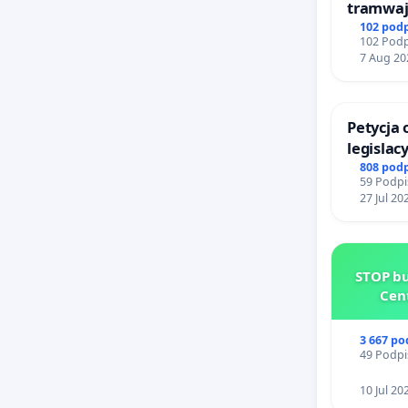
tramwa
102 pod
102 Podp
7 Aug 20
Petycja
legislac
reformą
808 pod
59 Podpi
27 Jul 20
STOP bu
Cen
3 667 p
49 Podpi
10 Jul 20