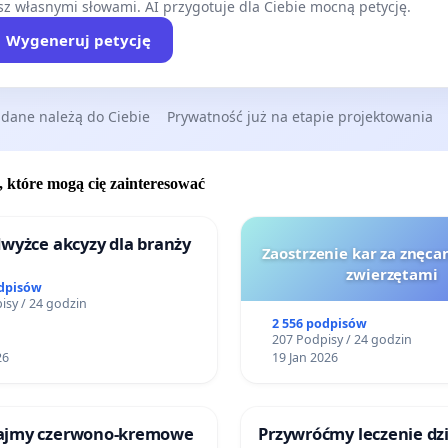
z własnymi słowami. AI przygotuje dla Ciebie mocną petycję.
Wygeneruj petycję
 dane należą do Ciebie
Prywatność już na etapie projektowania
, które mogą cię zainteresować
wyżce akcyzy dla branży
Zaostrzenie kar za znęcan
zwierzętami
odpisów
isy / 24 godzin
2 556 podpisów
207 Podpisy / 24 godzin
26
19 Jan 2026
ajmy czerwono-kremowe
Przywróćmy leczenie dzi