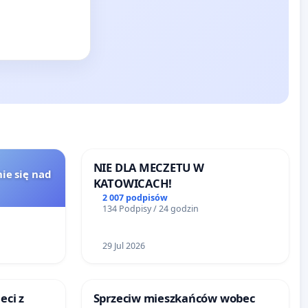
NIE DLA MECZETU W
ie się nad
KATOWICACH!
2 007 podpisów
134 Podpisy / 24 godzin
29 Jul 2026
eci z
Sprzeciw mieszkańców wobec