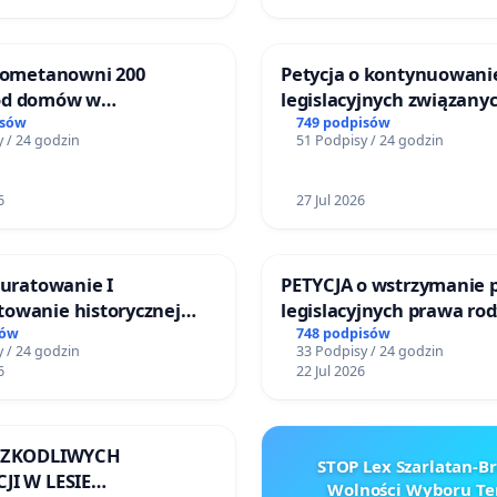
biometanowni 200
Petycja o kontynuowani
od domów w
legislacyjnych związanyc
ach, gm. Wądroże
reformą prawa rodzinne
isów
749 podpisów
 / 24 godzin
51 Podpisy / 24 godzin
6
27 Jul 2026
 uratowanie I
PETYCJA o wstrzymanie 
owanie historycznej
legislacyjnych prawa ro
wy sm42-914
narażających ofiary prz
sów
748 podpisów
 / 24 godzin
33 Podpisy / 24 godzin
6
22 Jul 2026
 SZKODLIWYCH
STOP Lex Szarlatan-
JI W LESIE
Wolności Wyboru Te