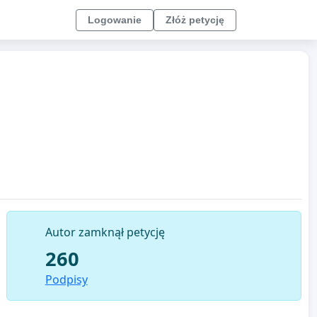
Logowanie
Złóż petycję
Autor zamknął petycję
260
Podpisy