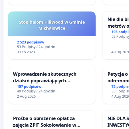
Nie dla 
Stop halom Hillwood w Gminie
metrów 
Michałowice
Biernatk
193 podp
52 Podpisy
Wielkie
2 523 podpisów
53 Podpisy / 24 godzin
3 Feb 2023
4 Aug 202
Wprowadzenie skutecznych
Petycja o
działań poprawiających
odremont
bezpieczeństwo na ulicy
Lokomoty
157 podpisów
72 podpi
49 Podpisy / 24 godzin
33 Podpisy
Żeromskiego w Otwocku
2 Aug 2026
4 Aug 202
Prośba o obniżenie opłat za
NIE DLA
zajęcia ZPiT Sokołowianie w
INWESTYC