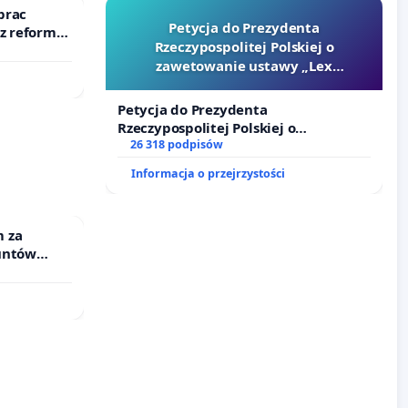
prac
Petycja do Prezydenta
 z reformą
Rzeczypospolitej Polskiej o
zawetowanie ustawy „Lex
Szarlatan”
Petycja do Prezydenta
Rzeczypospolitej Polskiej o
zawetowanie ustawy „Lex Szarlatan”
26 318 podpisów
Informacja o przejrzystości
 za
untów
ne ogrody