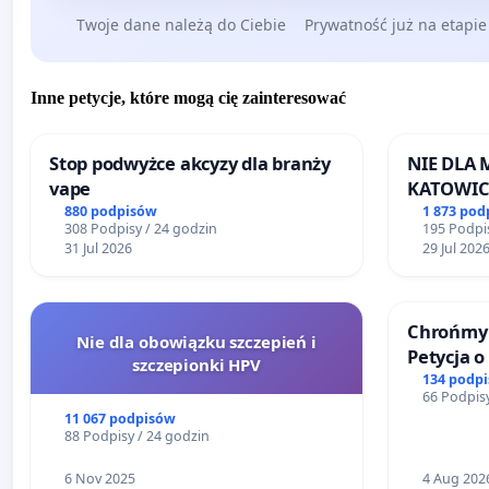
1. Zebrana dokumentacja pokazująca odziaływanie k
Twoje dane należą do Ciebie
Prywatność już na etapie
Inne petycje, które mogą cię zainteresować
Stop podwyżce akcyzy dla branży
NIE DLA
vape
KATOWIC
880 podpisów
1 873 pod
308 Podpisy / 24 godzin
195 Podpis
31 Jul 2026
29 Jul 202
Chrońmy 
Nie dla obowiązku szczepień i
Petycja 
szczepionki HPV
134 podp
66 Podpisy
11 067 podpisów
88 Podpisy / 24 godzin
6 Nov 2025
4 Aug 202