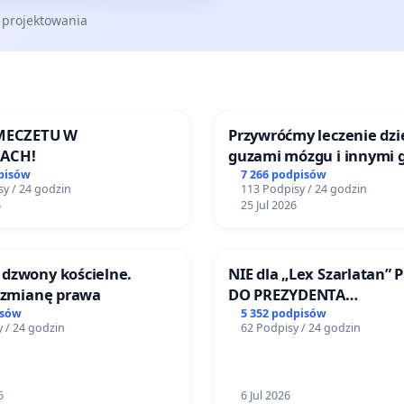
amieniołomu na otoczenie w Bysinie
 projektowania
 MECZETU W
Przywróćmy leczenie dzie
ACH!
guzami mózgu i innymi 
litymi do Górnośląskieg
pisów
7 266 podpisów
y / 24 godzin
113 Podpisy / 24 godzin
Centrum Zdrowia Dziec
6
25 Jul 2026
Katowicach
dzwony kościelne.
NIE dla „Lex Szarlatan” 
o zmianę prawa
DO PREZYDENTA
RZECZYPOSPOLITEJ POLS
isów
5 352 podpisów
 / 24 godzin
62 Podpisy / 24 godzin
6
6 Jul 2026