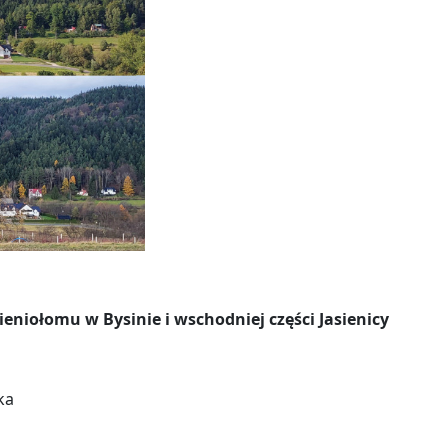
mieniołomu
w Bysinie i wschodniej części Jasienicy
ka