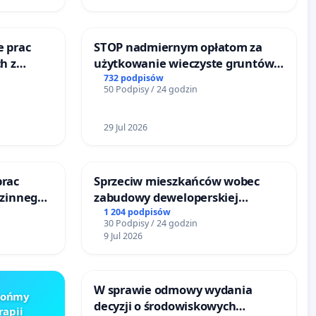
e prac
STOP nadmiernym opłatom za
h z
użytkowanie wieczyste gruntów
go
zajmowanych przez rodzinne
732 podpisów
50 Podpisy / 24 godzin
ogrody działkowe.
29 Jul 2026
prac
Sprzeciw mieszkańców wobec
dzinnego
zabudowy deweloperskiej
emocy
terenow zielonych w rejonie
1 204 podpisów
30 Podpisy / 24 godzin
Bulwarów Straceńskich w Bielsku-
9 Jul 2026
Białej
W sprawie odmowy wydania
Brońmy
decyzji o środowiskowych
rapii