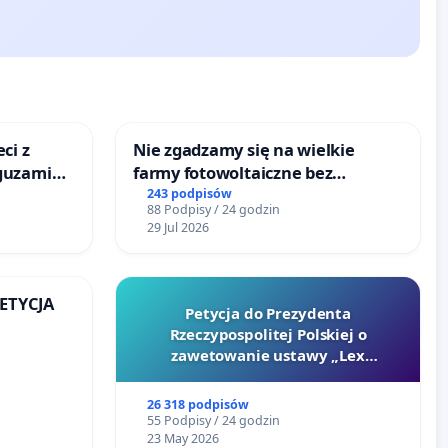
ci z
Nie zgadzamy się na wielkie
guzami
farmy fotowoltaiczne bez
o
rzetelnych analiz i akceptacji
243 podpisów
88 Podpisy / 24 godzin
ka w
mieszkańców
29 Jul 2026
PETYCJA
Petycja do Prezydenta
Rzeczypospolitej Polskiej o
KIEJ
zawetowanie ustawy „Lex
Szarlatan”
26 318 podpisów
55 Podpisy / 24 godzin
23 May 2026