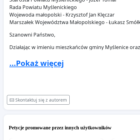
Rada Powiatu Myślenickiego
Wojewoda małopolski - Krzysztof Jan Klęczar
Marszałek Województwa Małopolskiego - Łukasz Sm
Szanowni Państwo,
Działając w imieniu mieszkańców gminy Myślenice ora
naturalnego, składamy niniejszą petycję.
...Pokaż więcej
Zwracamy się z prośbą o podjęcie zdecydowanych dział
Jasienica przed dalszą degradacją wynikającą z rozszer
Apelujemy o:
Uwzględnienie w miejscowym planie z
zmieniającego funkcję terenów, na których planowa
Skontaktuj się z autorem
tereny leśne.
Uniemożliwienie dalszego poszerzania
zdrowiu mieszkańców oraz ładowi przestrzennemu.
Uzasadnienie:
Tereny, na których planowana jest dalsz
Petycje promowane przez innych użytkowników
funkcję leśną. Lasy odgrywają kluczową rolę w zachow
powietrza, magazynowanie wody oraz ochronę bioróżno