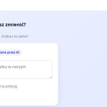
lenice
 sprawie powstrzymania rozszerzania się kamieniołomu w
esz zmienić?
achetka
e. Zrobisz to samo?
lane przez AI
 Smółka
ną petycję.
u.w.bysinie