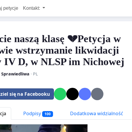
j petycje
Kontakt:
cie naszą klasę 💔Petycja w
wie wstrzymanie likwidacji
y IV D, w NLSP im Nichowej
 Sprawiedliwa
· PL
ziel się na Facebooku
cja
Podpisy
Dodatkowa widzialność
100