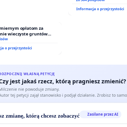
zawetowanie ustawy „Lex 
Informacja o przejrzystości
miernym opłatom za
nie wieczyste gruntów
ych przez rodzinne ogrody
isów
.
ja o przejrzystości
ROZPOCZNIJ WŁASNĄ PETYCJĘ
Czy jest jakaś rzecz, którą pragniesz zmienić?
Milczenie nie powoduje zmiany.
Autor tej petycji zajął stanowisko i podjął działanie. Zrobisz to samo
Zasilane przez AI
sz zmianę, którą chcesz zobaczyć