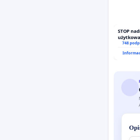
STOP nad
użytkowa
zajmowan
748 podp
działkowe
Informac
Opi