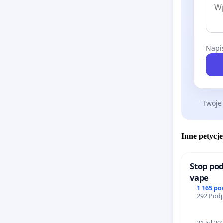
Napis
Twoje
Inne petycje
Stop pod
vape
1 165 p
292 Podp
31 Jul 20