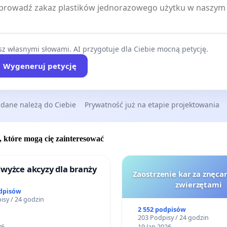
z własnymi słowami. AI przygotuje dla Ciebie mocną petycję.
Wygeneruj petycję
 dane należą do Ciebie
Prywatność już na etapie projektowania
, które mogą cię zainteresować
wyżce akcyzy dla branży
Zaostrzenie kar za znęcan
zwierzętami
odpisów
isy / 24 godzin
2 552 podpisów
203 Podpisy / 24 godzin
26
19 Jan 2026