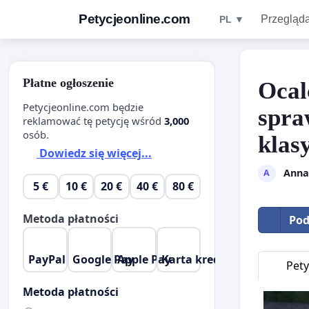
Petycjeonline.com
Przegląda
PL ▼
Płatne ogłoszenie
Ocal
Petycjeonline.com będzie
spra
reklamować tę petycję wśród
3,000
osób.
klas
Dowiedz się więcej...
Anna
A
5 €
10 €
20 €
40 €
80 €
Metoda płatności
Pod
PayPal
Google Pay
Apple Pay
Karta kredytowa
Pety
Metoda płatności