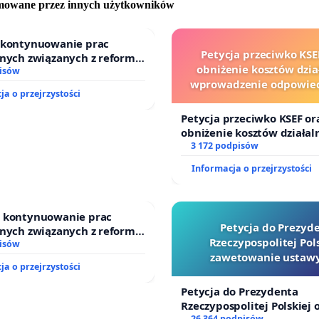
omowane przez innych użytkowników
o kontynuowanie prac
Petycja przeciwko KSE
jnych związanych z reformą
obniżenie kosztów dział
dzinnego
isów
wprowadzenie odpowied
ja o przejrzystości
finansowej kluczowych 
i sędziów
Petycja przeciwko KSEF or
obniżenie kosztów działaln
wprowadzenie odpowiedzi
3 172 podpisów
finansowej kluczowych ur
Informacja o przejrzystości
sędziów
o kontynuowanie prac
Petycja do Prezyd
jnych związanych z reformą
Rzeczypospolitej Pols
dzinnego
isów
zawetowanie ustawy
ja o przejrzystości
Szarlatan”
Petycja do Prezydenta
Rzeczypospolitej Polskiej 
26 364 podpisów