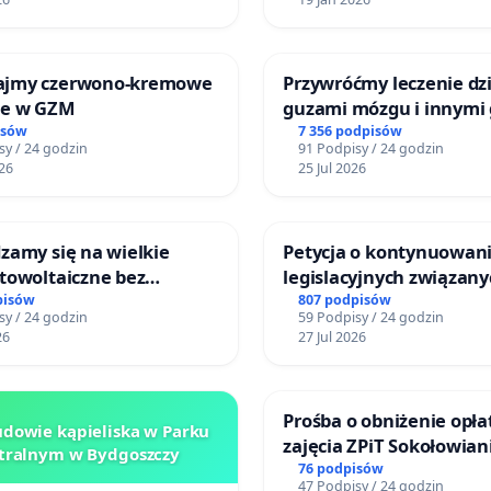
ajmy czerwono-kremowe
Przywróćmy leczenie dzi
je w GZM
guzami mózgu i innymi
litymi do Górnośląskieg
isów
7 356 podpisów
sy / 24 godzin
91 Podpisy / 24 godzin
Centrum Zdrowia Dziec
26
25 Jul 2026
Katowicach
zamy się na wielkie
Petycja o kontynuowani
towoltaiczne bez
legislacyjnych związany
ch analiz i akceptacji
reformą prawa rodzinn
pisów
807 podpisów
sy / 24 godzin
59 Podpisy / 24 godzin
ańców
26
27 Jul 2026
Prośba o obniżenie opła
dowie kąpieliska w Parku
zajęcia ZPiT Sokołowian
tralnym w Bydgoszczy
Sokołowskim Ośrodku K
76 podpisów
47 Podpisy / 24 godzin