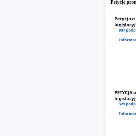
Petycje pr
Petycja 
legislacy
prawa ro
807 podp
Informac
PETYCJA 
legislacy
prawa ro
329 podp
Informac