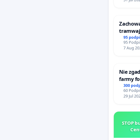
Zachow
tramwa
95 podp
95 Podpi
7 Aug 20
Nie zgad
farmy fo
rzetelny
300 pod
60 Podpi
mieszk
29 Jul 20
STOP bu
Cen