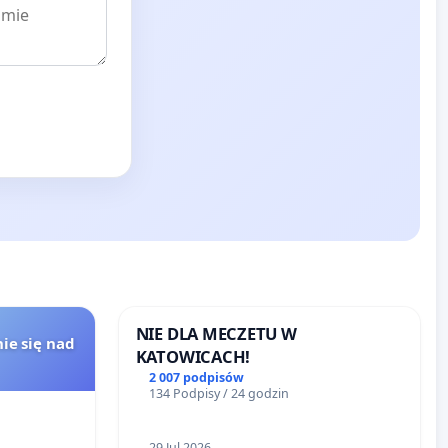
NIE DLA MECZETU W
ie się nad
KATOWICACH!
2 007 podpisów
134 Podpisy / 24 godzin
29 Jul 2026