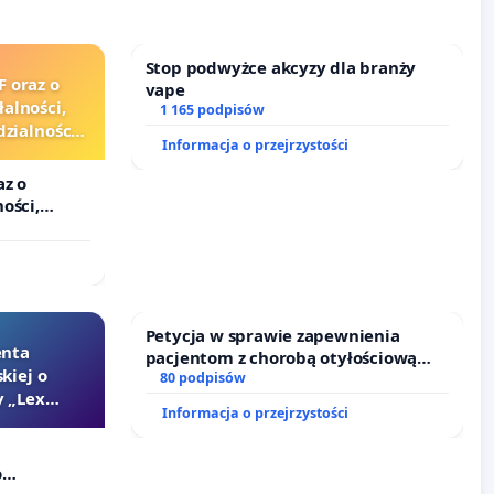
Stop podwyżce akcyzy dla branży
F oraz o
vape
alności,
1 165 podpisów
zialności
Informacja o przejrzystości
urzędników
az o
ości,
alności
zędników i
Petycja w sprawie zapewnienia
enta
pacjentom z chorobą otyłościową
kiej o
dostępu do kompleksowego leczenia
80 podpisów
 „Lex
oraz programów profilaktycznych.
Informacja o przejrzystości
o