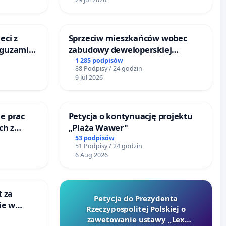
eci z
Sprzeciw mieszkańców wobec
 guzami
zabudowy deweloperskiej
o
terenow zielonych w rejonie
1 285 podpisów
88 Podpisy / 24 godzin
ka w
Bulwarów Straceńskich w
9 Jul 2026
Bielsku-Białej
e prac
Petycja o kontynuację projektu
ch z
„Plaża Wawer"
ego
53 podpisów
51 Podpisy / 24 godzin
6 Aug 2026
t za
Petycja do Prezydenta
ie w
Rzeczypospolitej Polskiej o
ultury
zawetowanie ustawy „Lex