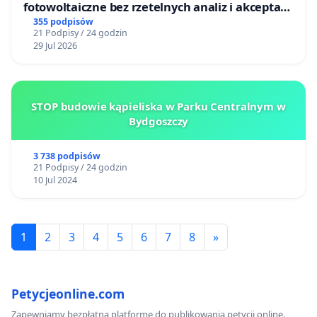
fotowoltaiczne bez rzetelnych analiz i akceptacji
mieszkańców
355 podpisów
21 Podpisy / 24 godzin
29 Jul 2026
STOP budowie kąpieliska w Parku Centralnym w
Bydgoszczy
3 738 podpisów
21 Podpisy / 24 godzin
10 Jul 2024
1
2
3
4
5
6
7
8
»
Petycjeonline.com
Zapewniamy bezpłatną platformę do publikowania petycji online.