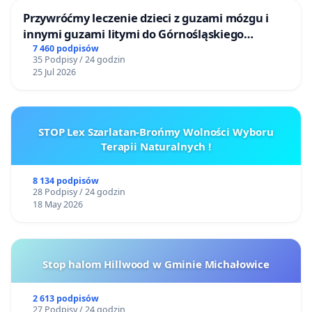
Przywróćmy leczenie dzieci z guzami mózgu i
innymi guzami litymi do Górnośląskiego
Centrum Zdrowia Dziecka w Katowicach
7 460 podpisów
35 Podpisy / 24 godzin
25 Jul 2026
STOP Lex Szarlatan-Brońmy Wolności Wyboru
Terapii Naturalnych !
8 134 podpisów
28 Podpisy / 24 godzin
18 May 2026
Stop halom Hillwood w Gminie Michałowice
2 613 podpisów
27 Podpisy / 24 godzin