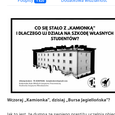
Podpisy
Dodatkowa widzialność
1 820
Wczoraj „Kamionka”, dzisiaj „Bursa Jagiellońska”?
Jak to jest, że dumna ze swojego prestiżu uczelnia obie