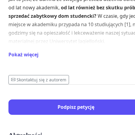
od lat nowy akademik,
od lat również bez skutku pró
sprzedać zabytkowy dom studencki?
W czasie, gdy je
miejsce w akademiku przypada na 10 studiujących [1], n
godzimy się na opieszałość i lekceważenie naszej sytuac
materialnej przez Uniwersytet Jagielloński.
Pokaż więcej
Ostatnio (19.04.2024r) na debacie rektorskiej z ust jed
z kandydatów padły słowa o tym, że „Bursy Jagiellońskie
(około 200 miejsc) rzekomo nie da się wyremontować [2
Skontaktuj się z autorem
Dalsza część debaty pokazazała także, że władze uczeln
poważnie rozważają sprzedaż domu studencki przy ul.
Śliskiej 14 [3]. Sprawa „Kamionki" pokazuje, że taki sam 
Podpisz petycję
może czekać „Bursę”.
Nie dla wyprzedaży dobra
wspólnego!