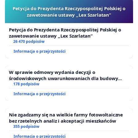
Krakowie zbliżają się do 1500 zł. Sytuacji nie poprawiają
Petycja do Prezydenta Rzeczypospolitej Polskiej o
także drogie pokoje dostępne w akademikach prywatn
zawetowanie ustawy „Lex Szarlatan”
W październiku ubiegłego roku media obiegły informac
Petycja do Prezydenta Rzeczypospolitej Polskiej o
tym, że aż dla 500 studentów Uniwersytetu zabrakło
zawetowanie ustawy „Lex Szarlatan”
miejsca w akademikach. Zapotrzebowanie na przystęp
26 470 podpisów
cenowo pokoje w domach studenckich jest więc ogrom
Informacja o przejrzystości
Od dziesięcioleci władze Uniwersytetu Jagiellońskiego n
podejmowały jednak żadnych skutecznych działań,
W sprawie odmowy wydania decyzji o
mających na celu zwiększenie bazy miejsc noclegowych
środowiskowych uwarunkowaniach dla budowy
studentów. Za sprawą zamknięcia DS „Kamionka” ich li
zakładu wytwarzania biometanu „Krynki” w
178 podpisów
Ostrowiu Południowym oraz ochrony mieszkańców i
została dotkliwie pomniejszona. Mimo ponad 3-krotne
Informacja o przejrzystości
Puszczy Knyszyńskiej
wzrostu liczby studentów [4], od lat 70. władze
Uniwersytetu nie wybudowały żadnego nowego
Nie zgadzamy się na wielkie farmy fotowoltaiczne
akademika. Pozbywanie się zasobów mieszkaniowych 
bez rzetelnych analiz i akceptacji mieszkańców
sytuacji stale rosnących cen najmu postrzegamy jako
355 podpisów
działanie na szkodę osób studiujących na Uniwersyteci
Informacja o przejrzystości