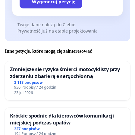
Wygeneruj petycję
Facebook | Krakowskie Koło Młodych IP
Instagram | Krakowskie Koło Młodych IP
Facebook | Studencka Inicjatywa Mieszkaniowa
Twoje dane należą do Ciebie
Instagram | Studencka Inicjatywa Mieszkaniowa
Prywatność już na etapie projektowania
Mail do kontaktu
: kmipkrakow[małpa]gmail.com
Inne petycje, które mogą cię zainteresować
Zmniejszenie ryzyka śmierci motocyklisty przy
zderzeniu z barierą energochłonną
3 118 podpisów
930 Podpisy / 24 godzin
23 Jul 2026
Krótkie spodnie dla kierowców komunikacji
miejskiej podczas upałów
227 podpisów
194 Podpisy / 24 godzin