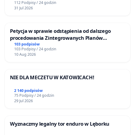
112 Podpisy / 24 godzin
31 Jul 2026
Petycja w sprawie odstąpienia od dalszego
procedowania Zintegrowanych Planów
Inwestycyjnych „Myślenice – Barnasiówka” oraz
103 podpisów
103 Podpisy / 24 godzin
„Myślenice – Bukówka”
10 Aug 2026
NIE DLA MECZETU W KATOWICACH!
2 140 podpisów
75 Podpisy / 24 godzin
29 Jul 2026
Wyznaczmy legalny tor enduro w Lęborku