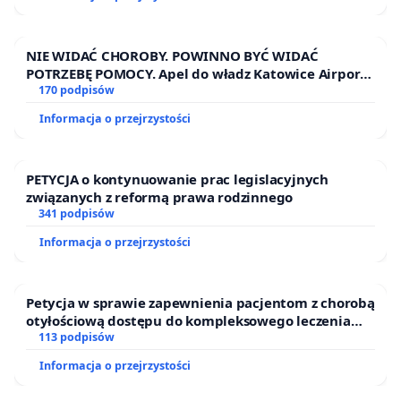
Jagiellońskim.
NIE WIDAĆ CHOROBY. POWINNO BYĆ WIDAĆ
W trosce o socjalny interes studentów
POTRZEBĘ POMOCY. Apel do władz Katowice Airport
żądamy: natychmiastowego wycofania się z dalszych p
o przystąpienie do programu HIDDEN DISABILITIES
170 podpisów
SUNFLOWER – SŁONECZNIK – UKRYTE
sprzedaży Domu Studenckiego „Kamionka”; wykonania
Informacja o przejrzystości
NIEPEŁNOSPRAWNOŚCI
niezbędnych prac remontowych i wznowienia działalno
DS „Kamionka” od przyszłego roku akademickiego;
PETYCJA o kontynuowanie prac legislacyjnych
niezwłocznego rozpoczęcia prac zmierzających do
związanych z reformą prawa rodzinnego
341 podpisów
budowy osiedla domów studenckich na terenie Kampu
UJ na Ruczaju. Rozwój infrastruktury mieszkaniowej
Informacja o przejrzystości
powinien być integralną częścią strategii rozwoju nasze
uczelni, zapewniając realną alternatywę dla najmu na
Petycja w sprawie zapewnienia pacjentom z chorobą
rynku prywatnym. Dostęp do publicznych i tanich dom
otyłościową dostępu do kompleksowego leczenia
oraz programów profilaktycznych.
113 podpisów
studenckich pozwala bowiem wielu osobom na
studiowanie bez względu na posiadany status
Informacja o przejrzystości
ekonomiczny. Studiowanie i rozwój naukowy nie mogą 