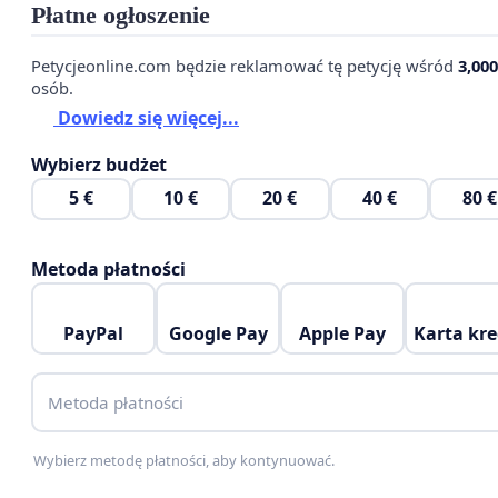
Płatne ogłoszenie
Petycjeonline.com będzie reklamować tę petycję wśród
3,000
osób.
Dowiedz się więcej...
Wybierz budżet
5 €
10 €
20 €
40 €
80 €
Rzekoma niedogodna lokalizacja akademika
Metoda płatności
PayPal
Google Pay
Apple Pay
Karta kr
Więcej przeczytasz na naszej stronie:
Oddajcie
Kamionkę!
Metoda płatności
Wybierz metodę płatności, aby kontynuować.
Zachęcamy do podpisania poniższej petycji do rektora,