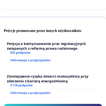
prof. dr. hab. Jacka Popiela. Tylko wspólnie możemy
powstrzymać antystudenckie zapędy najstarszej uczeln
Polsce.
Petycje promowane przez innych użytkowników
Szanowny Panie Rektorze!
Petycja o kontynuowanie prac legislacyjnych
związanych z reformą prawa rodzinnego
W trosce o dobro całej społeczności akademickiej
932 podpisów
pragniemy wyrazić swoje głębokie zaniepokojenie
Informacja o przejrzystości
prowadzeniem przez władze Uniwersytetu Jagielloński
nieskutecznej polityki mieszkaniowej. W niniejszym liści
Zmniejszenie ryzyka śmierci motocyklisty przy
czujemy się w obowiązku wyrazić zdecydowany sprzec
zderzeniu z barierą energochłonną
wobec zamiaru sprzedaży Domu Studenckiego
3 118 podpisów
„Kamionka” na krakowskich Czyżynach.
Informacja o przejrzystości
Obecnie ceny najmu pokojów na prywatnym rynku w