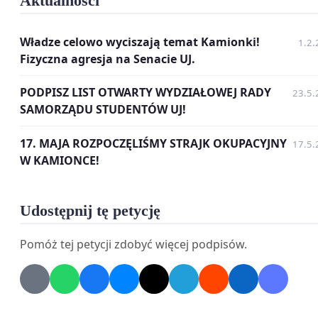
Aktualności
Władze celowo wyciszają temat Kamionki!
1.2.
Fizyczna agresja na Senacie UJ.
PODPISZ LIST OTWARTY WYDZIAŁOWEJ RADY
23.5.
SAMORZĄDU STUDENTÓW UJ!
17. MAJA ROZPOCZĘLIŚMY STRAJK OKUPACYJNY
17.5.
W KAMIONCE!
Udostępnij tę petycję
Tak wygląda dziś jeden z dwóch budynków wchodzących w
skład DS „Kamionka”
Pomóż tej petycji zdobyć więcej podpisów.