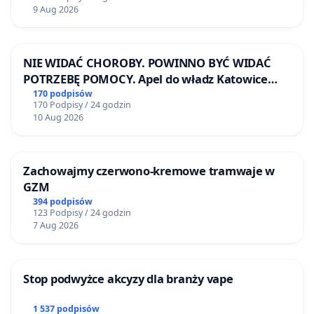
9 Aug 2026
NIE WIDAĆ CHOROBY. POWINNO BYĆ WIDAĆ
POTRZEBĘ POMOCY. Apel do władz Katowice
Airport o przystąpienie do programu HIDDEN
170 podpisów
170 Podpisy / 24 godzin
DISABILITIES SUNFLOWER – SŁONECZNIK –
10 Aug 2026
UKRYTE NIEPEŁNOSPRAWNOŚCI
Zachowajmy czerwono-kremowe tramwaje w
GZM
394 podpisów
123 Podpisy / 24 godzin
7 Aug 2026
Stop podwyżce akcyzy dla branży vape
1 537 podpisów