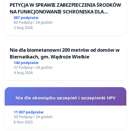
PETYCJA W SPRAWIE ZABEZPIECZENIA ŚRODKÓW
NA FUNKCJONOWANIE SCHRONISKA DLA
BEZDOMNYCH ZWIERZĄT W SKARYSZEWIE
987 podpisów
60 Podpisy / 24 godzin
2 Aug 2026
Nie dla biometanowni 200 metrów od domów w
Biernatkach, gm. Wądroże Wielkie
146 podpisów
57 Podpisy / 24 godzin
4 Aug 2026
Nie dla obowiązku szczepień i szczepionki HPV
11 007 podpisów
50 Podpisy / 24 godzin
6 Nov 2025