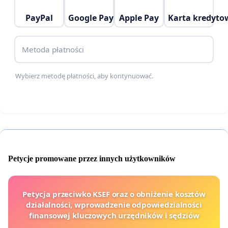
wizyjnego
obejmującego wejścia do klatek,
PayPal
Google Pay
Apple Pay
Karta kredyto
windy, okolice bloków oraz miejsca szczególnie
narażone na dewastację.
Metoda płatności
Zatrudnienie profesjonalnej ochrony
w
każdym bloku (lub w systemie patrolowym
Wybierz metodę płatności, aby kontynuować.
obejmującym konkretne rejony osiedla), z
możliwością bieżącego raportowania
naruszeń.
Wprowadzenie jednolitych zasad
bezpieczeństwa
obowiązujących we
Petycje promowane przez innych użytkowników
wszystkich budynkach, bez konieczności
organizowania indywidualnych konsultacji w
Petycja przeciwko KSEF oraz o obniżenie kosztów
każdym bloku.
działalności, wprowadzenie odpowiedzialności
finansowej kluczowych urzędników i sędziów
Zwiększenie kontroli nad przestrzeganiem