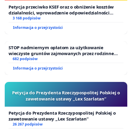
zasad wejścia do budynków
, w tym zakazu
Petycja przeciwko KSEF oraz o obniżenie kosztów
blokowania drzwi, przekazywania kodów oraz
działalności, wprowadzenie odpowiedzialności
finansowej kluczowych urzędników i sędziów
3 168 podpisów
nieuprawnionego korzystania z wyjść
ewakuacyjnych.
Informacja o przejrzystości
Poinformowanie mieszkańców
o podjętych
STOP nadmiernym opłatom za użytkowanie
działaniach w formie pisemnej i elektronicznej.
wieczyste gruntów zajmowanych przez rodzinne
ogrody działkowe.
682 podpisów
Nie oczekujemy działań pozornych, lecz realnych i
Informacja o przejrzystości
skutecznych rozwiązań. Aktualna sytuacja zagraża
zdrowiu, porządkowi publicznemu i poczuciu
bezpieczeństwa mieszkańców. Rolą Spółdzielni jest
Petycja do Prezydenta Rzeczypospolitej Polskiej o
zapewnienie warunków godnego życia - dlatego
zawetowanie ustawy „Lex Szarlatan”
prosimy o pilne podjęcie kroków w kierunku
profesjonalnego zabezpieczenia wszystkich
Petycja do Prezydenta Rzeczypospolitej Polskiej o
zawetowanie ustawy „Lex Szarlatan”
budynków.
26 267 podpisów