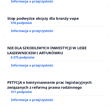
Z poważaniem,
Informacja o przejrzystości
Mieszkańcy osiedla Spółdzielni Mieszkaniowej
„Piast” w Katowicach
Stop podwyżce akcyzy dla branży vape
(podpisy poniżej)
576 podpisów
Informacja o przejrzystości
NIE DLA SZKODLIWYCH INWESTYCJI W LESIE
ŁAGIEWNICKIM I ARTURÓWKU
6 275 podpisów
Informacja o przejrzystości
PETYCJA o kontynuowanie prac legislacyjnych
związanych z reformą prawa rodzinnego
311 podpisów
Informacja o przejrzystości