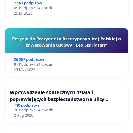
Centrum Zdrowia Dziecka w Katowicach
7 167 podpisów
89 Podpisy / 24 godzin
25 Jul 2026
Petycja do Prezydenta Rzeczypospolitej Polskiej o
zawetowanie ustawy „Lex Szarlatan”
26 267 podpisów
87 Podpisy / 24 godzin
23 May 2026
Wprowadzenie skutecznych działań
poprawiających bezpieczeństwo na ulicy
Żeromskiego w Otwocku
110 podpisów
78 Podpisy / 24 godzin
2 Aug 2026