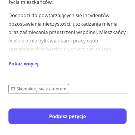
życia mieszkańców.
Dochodzi do powtarzających się incydentów
pozostawiania nieczystości, uszkadzania mienia
oraz zaśmiecania przestrzeni wspólnej. Mieszkańcy
wielokrotnie byli świadkami pracy osób
sprzątających w bardzo trudnych warunkach,
często w obecności nieprzyjemnych zapachów i
Pokaż więcej
zanieczyszczeń o charakterze biologicznym.
Nagminne jest:
Skontaktuj się z autorem
korzystanie z klatek ewakuacyjnych wbrew
regulaminowi,
pozostawianie uchylonych drzwi,
Podpisz petycję
wpuszczanie do budynków osób wcześniej