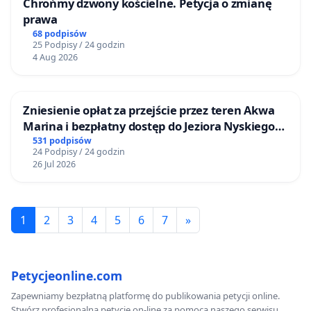
Chrońmy dzwony kościelne. Petycja o zmianę
prawa
68 podpisów
25 Podpisy / 24 godzin
4 Aug 2026
Zniesienie opłat za przejście przez teren Akwa
Marina i bezpłatny dostęp do Jeziora Nyskiego
dla mieszkańców Gminy Nysa
531 podpisów
24 Podpisy / 24 godzin
26 Jul 2026
1
2
3
4
5
6
7
»
Petycjeonline.com
Zapewniamy bezpłatną platformę do publikowania petycji online.
Stwórz profesjonalną petycję on-line za pomocą naszego serwisu.