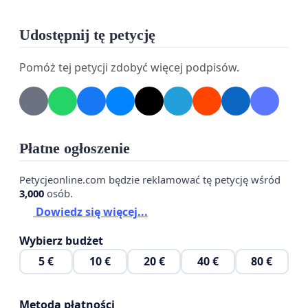
Udostępnij tę petycję
Pomóż tej petycji zdobyć więcej podpisów.
Płatne ogłoszenie
Skala oddziaływania rośnie z każdym rokiem.
Petycjeonline.com będzie reklamować tę petycję wśród
Dotychczas zakład w Skórcu funkcjonował jako
3,000
osób.
punkt zbierania i magazynowania UPPZ i dopiero
Dowiedz się więcej...
od 2024 r. rozpoczął ich
przetwarzanie
To właśnie
Wybierz budżet
ten proces który jest sukcesywnie rozwijany
5 €
10 €
20 €
40 €
80 €
poprzez zwiększanie ilości przetwarzanego
surowca jest źródłem coraz dotkliwszej uciążliwości
odorowej, której emisja jest odczuwalna przez
Metoda płatności