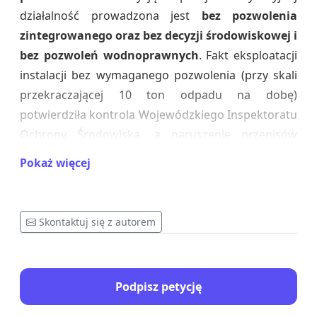
działalność prowadzona jest
bez pozwolenia
zintegrowanego oraz bez decyzji środowiskowej i
bez pozwoleń wodnoprawnych
. Fakt eksploatacji
instalacji bez wymaganego pozwolenia (przy skali
przekraczającej 10 ton odpadu na dobę)
potwierdziła kontrola Wojewódzkiego Inspektoratu
Ochrony Środowiska, a naruszenie przepisów
stwierdził również Starosta Siedlecki w decyzji z 18
Pokaż więcej
czerwca 2026 r.
Skontaktuj się z autorem
Podpisz petycję