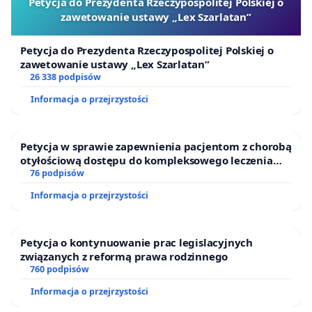
Petycja do Prezydenta Rzeczypospolitej Polskiej o
zawetowanie ustawy „Lex Szarlatan”
Petycja do Prezydenta Rzeczypospolitej Polskiej o
zawetowanie ustawy „Lex Szarlatan”
26 338 podpisów
Informacja o przejrzystości
Petycja w sprawie zapewnienia pacjentom z chorobą
Mieszkańcy powiedzieli „dość”.
Sprzeciw wobec
otyłościową dostępu do kompleksowego leczenia
nielegalnie prowadzonej przetwórni oraz protest
oraz programów profilaktycznych.
76 podpisów
przeciwko uciążliwości podpisało
ponad 1000
Informacja o przejrzystości
mieszkańców.
Zebrana lista podpisów została
przekazana na ręce Jerzego Długosza Wójta Gminy
Petycja o kontynuowanie prac legislacyjnych
Skórzec i jest wyraźnym oraz jednoznacznym
związanych z reformą prawa rodzinnego
głosem społecznym. Głosem, którego nie można
760 podpisów
dłużej ignorować. Liczymy, że petycja online dotrze
Informacja o przejrzystości
do większej liczby osób, niż byliśmy w stanie