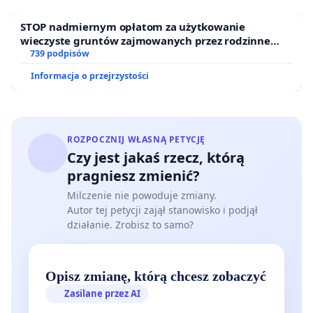
dotrzeć w wersji papierowej.
STOP nadmiernym opłatom za użytkowanie
wieczyste gruntów zajmowanych przez rodzinne
Prawo jest jednoznaczne:
zgodnie z art. 365
ogrody działkowe.
739 podpisów
ustawy – Prawo ochrony środowiska, inspektor
Informacja o przejrzystości
ochrony środowiska
ma obowiązek
wstrzymać
użytkowanie instalacji eksploatowanej bez
wymaganego pozwolenia. To nie jest jego wybór –
to jego ustawowy obowiązek. Do dziś skutecznego
ROZPOCZNIJ WŁASNĄ PETYCJĘ
Czy jest jakaś rzecz, którą
wstrzymania nie ma –
instalacja nadal działa.
pragniesz zmienić?
Apelujemy o:
Milczenie nie powoduje zmiany.
Autor tej petycji zajął stanowisko i podjął
• pilne zainteresowanie się sprawą i objęcie jej
działanie. Zrobisz to samo?
swoim nadzorem zgodnie z posiadanymi
kompetencjami oraz wpłynięcie na Głównego
Inspektora Ochrony Środowiska aby skuteczniej
Opisz zmianę, którą chcesz zobaczyć
wykonywał swoje obowiązki,
Zasilane przez AI