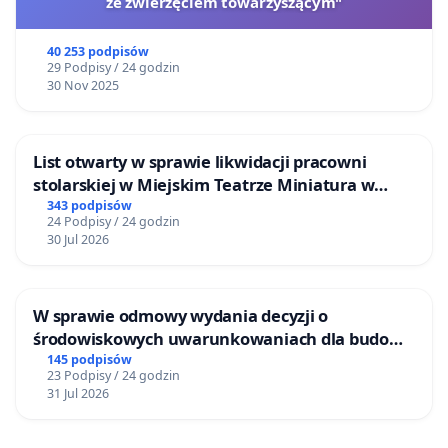
ze zwierzęciem towarzyszącym"
40 253 podpisów
29 Podpisy / 24 godzin
30 Nov 2025
List otwarty w sprawie likwidacji pracowni
stolarskiej w Miejskim Teatrze Miniatura w
Gdańsku
343 podpisów
24 Podpisy / 24 godzin
30 Jul 2026
W sprawie odmowy wydania decyzji o
środowiskowych uwarunkowaniach dla budowy
zakładu wytwarzania biometanu „Krynki” w
145 podpisów
23 Podpisy / 24 godzin
Ostrowiu Południowym oraz ochrony
31 Jul 2026
mieszkańców i Puszczy Knyszyńskiej