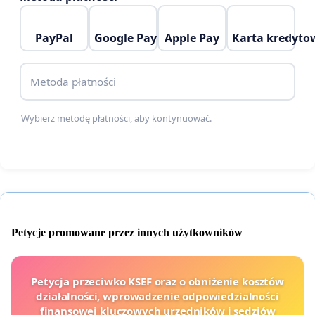
mieszkańców w promieniu nawet 5 kilometrów (w
zależności od siły i kierunku wiatru).
PayPal
Google Pay
Apple Pay
Karta kredyto
Metoda płatności
Wybierz metodę płatności, aby kontynuować.
Petycje promowane przez innych użytkowników
To nie jest tylko problem zapachu – to zagrożenie
Petycja przeciwko KSEF oraz o obniżenie kosztów
działalności, wprowadzenie odpowiedzialności
dla zdrowia.
W dniu 15 maja 2026 r. w budynku
finansowej kluczowych urzędników i sędziów