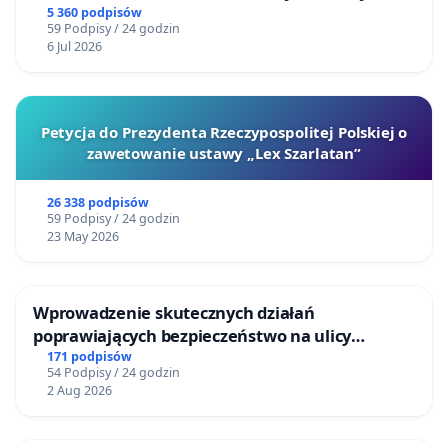
5 360 podpisów
59 Podpisy / 24 godzin
6 Jul 2026
Petycja do Prezydenta Rzeczypospolitej Polskiej o
zawetowanie ustawy „Lex Szarlatan”
26 338 podpisów
59 Podpisy / 24 godzin
23 May 2026
Wprowadzenie skutecznych działań
poprawiających bezpieczeństwo na ulicy
Żeromskiego w Otwocku
171 podpisów
54 Podpisy / 24 godzin
2 Aug 2026