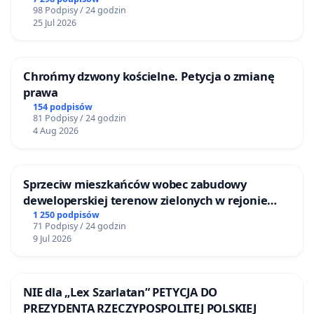
Centrum Zdrowia Dziecka w Katowicach
98 Podpisy / 24 godzin
25 Jul 2026
Chrońmy dzwony kościelne. Petycja o zmianę
prawa
154 podpisów
81 Podpisy / 24 godzin
4 Aug 2026
Sprzeciw mieszkańców wobec zabudowy
deweloperskiej terenow zielonych w rejonie
Bulwarów Straceńskich w Bielsku-Białej
1 250 podpisów
71 Podpisy / 24 godzin
9 Jul 2026
NIE dla „Lex Szarlatan” PETYCJA DO
PREZYDENTA RZECZYPOSPOLITEJ POLSKIEJ