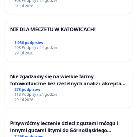
308 Podpisy / 24 godzin
Ogólnego rozszerzenia strefy przemysłowej oraz
31 Jul 2026
o wykluczenie lokalizacji biogazowni na terenie
gminy Skórzec
NIE DLA MECZETU W KATOWICACH!
1 956 podpisów
208 Podpisy / 24 godzin
29 Jul 2026
Nie zgadzamy się na wielkie farmy
fotowoltaiczne bez rzetelnych analiz i akceptacji
mieszkańców
273 podpisów
113 Podpisy / 24 godzin
29 Jul 2026
Przywróćmy leczenie dzieci z guzami mózgu i
innymi guzami litymi do Górnośląskiego
7 298 podpisów