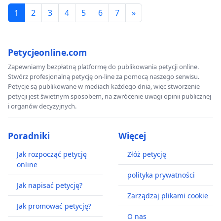
1
2
3
4
5
6
7
»
Petycjeonline.com
Zapewniamy bezpłatną platformę do publikowania petycji online.
Stwórz profesjonalną petycję on-line za pomocą naszego serwisu.
Petycje są publikowane w mediach każdego dnia, więc stworzenie
petycji jest świetnym sposobem, na zwrócenie uwagi opinii publicznej
i organów decyzyjnych.
Poradniki
Więcej
Jak rozpocząć petycję
Złóż petycję
online
polityka prywatności
Jak napisać petycję?
Zarządzaj plikami cookie
Jak promować petycję?
O nas