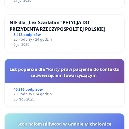
powinno być zlokalizowane, ale jeszcze większym
27 Jul 2026
kosztem wyburzeń. Taka będzie cena politycznego
populizmu, a zapłacą ją zwykli obywatele.
NIE dla „Lex Szarlatan” PETYCJA DO
PREZYDENTA RZECZYPOSPOLITEJ POLSKIEJ
5 413 podpisów
25 Podpisy / 24 godzin
Należy również uznać za absurdalny pomysł
6 Jul 2026
szerokiego obejścia jako piątego ringu aglomeracji
krakowskiej, który doprowadziłby do gigantycznej
dewastacji gmin sąsiadujących z Krakowem. S7
List poparcia dla "Karty praw pacjenta do kontaktu
Kraków-Myślenice nie jest żadną obwodnicą, lecz
ze zwierzęciem towarzyszącym"
szprychą systemu transportowego, która powinna
40 316 podpisów
być wyprowadzona w optymalnym miejscu z
23 Podpisy / 24 godzin
krakowskiego ringu na południe. Całkowicie
30 Nov 2025
pozbawione sensu jest podnoszenie budowy 200-
kilometrowego ringu za cenę zapewne ok. 50
miliardów złotych, kosztem wyburzeń tysięcy
Stop halom Hillwood w Gminie Michałowice