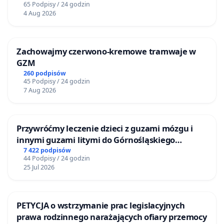
65 Podpisy / 24 godzin
ludzkich i niedostatecznego rozpoznania lokalizacji
4 Aug 2026
złoża. Nie godzimy się na narażanie mieszkańców i
zabytku na takie potężne ryzyko.
Zachowajmy czerwono-kremowe tramwaje w
GZM
260 podpisów
45 Podpisy / 24 godzin
Kolejna analiza za pieniądze podatnika
7 Aug 2026
pozbawionych sensu, posiadających ewidentne
cechy dyskwalifikujące wariantów zachodnich i
wschodnich stanowić będzie wyraz populizmu i
Przywróćmy leczenie dzieci z guzami mózgu i
tchórzostwa polityków, którzy nie potrafią wziąć
innymi guzami litymi do Górnośląskiego
Centrum Zdrowia Dziecka w Katowicach
7 422 podpisów
odpowiedzialności za właściwą decyzję w tej
44 Podpisy / 24 godzin
sprawie. Cechy dyskwalifikujące ze swojej natury są
25 Jul 2026
same w sobie wystarczające do odrzucenia tych
wariantów, bez względu na wartość innych
PETYCJA o wstrzymanie prac legislacyjnych
kryteriów WAP, jak to zasadnie uczyniła GDDKiA
prawa rodzinnego narażających ofiary przemocy
Oddział w Krakowie w ramach STEŚ.