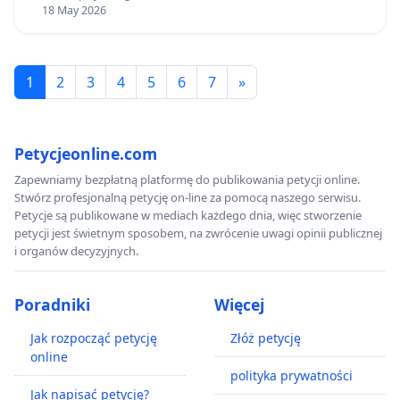
kosztów, eksportując je do gmin poza swoimi
18 May 2026
granicami. W przypadku Krakowa mamy do
czynienia z dewastacją, w przypadku gmin zachodu
1
2
3
4
5
6
7
»
i wschodu z rozwojem i „aktywizacją gospodarczą”.
Petycjeonline.com
Nie godzimy się na dewastację naszych małych
Zapewniamy bezpłatną platformę do publikowania petycji online.
ojczyzn celem rozwiązywania cudzych problemów
Stwórz profesjonalną petycję on-line za pomocą naszego serwisu.
komunikacyjnych. Tym bardziej nie godzimy się na
Petycje są publikowane w mediach każdego dnia, więc stworzenie
petycji jest świetnym sposobem, na zwrócenie uwagi opinii publicznej
jakąkolwiek ingerencję polityczną w proces
i organów decyzyjnych.
obiektywnego wyboru wariantów, szczególnie
przez polityków posiadających udokumentowany
Poradniki
Więcej
konflikt interesów w zakresie majątków w
przebiegu potencjalnych wariantów. Sprzeciwiamy
Jak rozpocząć petycję
Złóż petycję
online
się też stanowczo udziałowi w procesie
polityka prywatności
projektowania Politechniki Krakowskiej, która od
Jak napisać petycję?