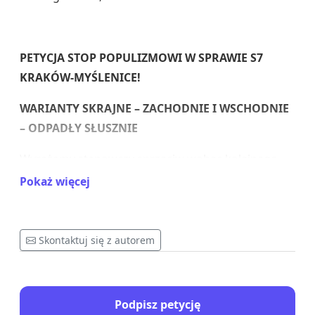
PETYCJA
STOP POPULIZMOWI W SPRAWIE S7
KRAKÓW-MYŚLENICE!
WARIANTY SKRAJNE – ZACHODNIE I WSCHODNIE
– ODPADŁY SŁUSZNIE
Wyrażamy stanowczy sprzeciw wobec kolejnego
już resetu analiz w sprawie przebiegu S7 Kraków-
Pokaż więcej
Myślenice i powrotu do analiz zasadnie
odrzuconych wariantów skrajnych - zachodnich i
wschodnich. Warianty zachodnie przez Skawinę
Skontaktuj się z autorem
kumulują ruch z wszystkich stron, prowadząc do
przeciążenia autostrady A4, z kolei warianty
wschodnie przez wschodnią Wieliczkę i
Podpisz petycję