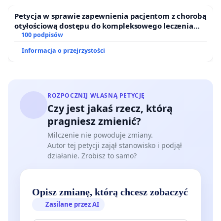
odpowiadał wariantom wschodnim z węzła
Petycja w sprawie zapewnienia pacjentom z chorobą
Bieżanów). Warianty zachodnie w ogóle nie były
otyłościową dostępu do kompleksowego leczenia
oraz programów profilaktycznych.
100 podpisów
brane pod uwagę z uwagi na ich bezzasadność.
Zatem mieszkańcy zagrożeni wariantami
Informacja o przejrzystości
zachodnimi i wschodnimi w ogóle nie powinni być
dotknięci analizami na etapie STEŚ z przyczyn
merytorycznych. Analiza STEŚ tylko potwierdziła
ROZPOCZNIJ WŁASNĄ PETYCJĘ
bezzasadność badania tych wariantów, a mimo to
Czy jest jakaś rzecz, którą
dochodzi do ponownego resetu i przywrócenia
pragniesz zmienić?
tych wariantów do analiz.
Milczenie nie powoduje zmiany.
Autor tej petycji zajął stanowisko i podjął
działanie. Zrobisz to samo?
Niezależnie od powyższego, wszystkie analizowane
warianty z węzła Bieżanów przebiegają przez
Opisz zmianę, którą chcesz zobaczyć
niezabytkową część Kopalni Soli Wieliczka,
Zasilane przez AI
połączoną hydraulicznie z częścią zabytkową.