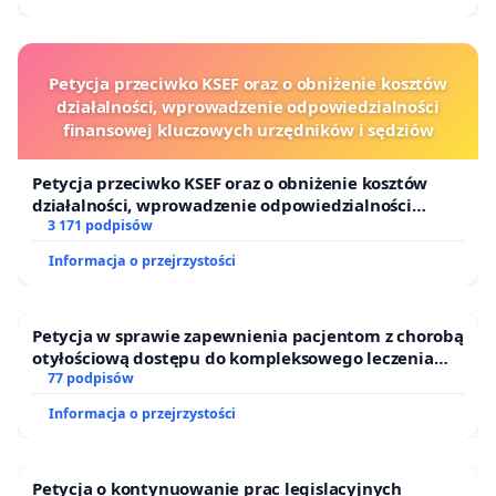
Petycja przeciwko KSEF oraz o obniżenie kosztów
działalności, wprowadzenie odpowiedzialności
finansowej kluczowych urzędników i sędziów
Petycja przeciwko KSEF oraz o obniżenie kosztów
działalności, wprowadzenie odpowiedzialności
finansowej kluczowych urzędników i sędziów
3 171 podpisów
Informacja o przejrzystości
Petycja w sprawie zapewnienia pacjentom z chorobą
otyłościową dostępu do kompleksowego leczenia
oraz programów profilaktycznych.
77 podpisów
Informacja o przejrzystości
Petycja o kontynuowanie prac legislacyjnych