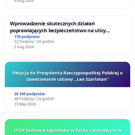
6 Aug 2026
Wprowadzenie skutecznych działań
poprawiających bezpieczeństwo na ulicy
Żeromskiego w Otwocku
176 podpisów
52 Podpisy / 24 godzin
2 Aug 2026
Petycja do Prezydenta Rzeczypospolitej Polskiej o
zawetowanie ustawy „Lex Szarlatan”
26 349 podpisów
48 Podpisy / 24 godzin
23 May 2026
STOP budowie kąpieliska w Parku Centralnym w