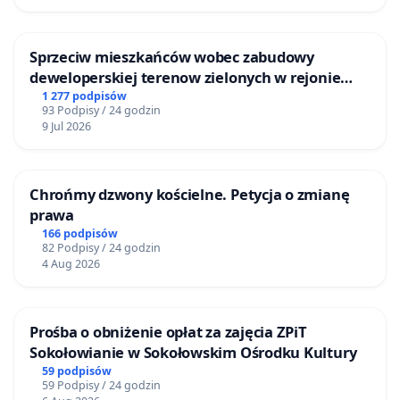
Sprzeciw mieszkańców wobec zabudowy
deweloperskiej terenow zielonych w rejonie
Bulwarów Straceńskich w Bielsku-Białej
1 277 podpisów
93 Podpisy / 24 godzin
9 Jul 2026
Chrońmy dzwony kościelne. Petycja o zmianę
prawa
166 podpisów
82 Podpisy / 24 godzin
4 Aug 2026
Prośba o obniżenie opłat za zajęcia ZPiT
Sokołowianie w Sokołowskim Ośrodku Kultury
59 podpisów
59 Podpisy / 24 godzin