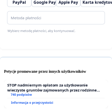
PayPal
Google Pay
Apple Pay
Karta kredyto
Metoda płatności
Wybierz metodę płatności, aby kontynuować.
Petycje promowane przez innych użytkowników
STOP nadmiernym opłatom za użytkowanie
wieczyste gruntów zajmowanych przez rodzinne
ogrody działkowe.
740 podpisów
Informacja o przejrzystości