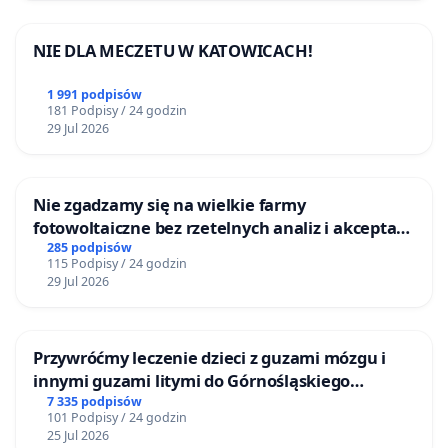
NIE DLA MECZETU W KATOWICACH!
1 991 podpisów
181 Podpisy / 24 godzin
29 Jul 2026
Nie zgadzamy się na wielkie farmy
fotowoltaiczne bez rzetelnych analiz i akceptacji
mieszkańców
285 podpisów
115 Podpisy / 24 godzin
29 Jul 2026
Przywróćmy leczenie dzieci z guzami mózgu i
innymi guzami litymi do Górnośląskiego
Centrum Zdrowia Dziecka w Katowicach
7 335 podpisów
101 Podpisy / 24 godzin
25 Jul 2026