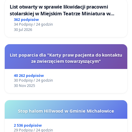
List otwarty w sprawie likwidacji pracowni
stolarskiej w Miejskim Teatrze Miniatura w
Gdańsku
362 podpisów
34 Podpisy / 24 godzin
30 Jul 2026
List poparcia dla "Karty praw pacjenta do kontaktu
ze zwierzęciem towarzyszącym"
40 262 podpisów
30 Podpisy / 24 godzin
30 Nov 2025
Stop halom Hillwood w Gminie Michałowice
2 536 podpisów
29 Podpisy / 24 godzin