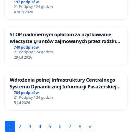
197 podpisów
21 Podpisy / 24 godzin
4 Aug 2026
STOP nadmiernym opłatom za użytkowanie
wieczyste gruntów zajmowanych przez rodzinne
ogrody działkowe.
740 podpisów
21 Podpisy / 24 godzin
29 Jul 2026
Wdrożenia pełnej infrastruktury Centralnego
Systemu Dynamicznej Informacji Pasażerskiej
(CSDiP) na stacji kolejowej w Łomży
784 podpisów
21 Podpisy / 24 godzin
5 Jul 2026
1
2
3
4
5
6
7
8
»