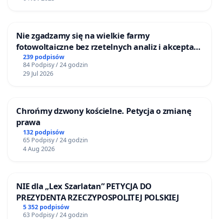
dołączcie do nas - jest już ponad 160 zacnych
nazwisk ludzi kultury szeroko rozumianej, którzy
Nie zgadzamy się na wielkie farmy
symbolicznie poparli list.
fotowoltaiczne bez rzetelnych analiz i akceptacji
mieszkańców
239 podpisów
Dobrze jest jednoczyć się wokół pozytywnych
84 Podpisy / 24 godzin
29 Jul 2026
spraw budując społeczność wokół kultury nie
antagonizmówu 🙂
Chrońmy dzwony kościelne. Petycja o zmianę
prawa
132 podpisów
65 Podpisy / 24 godzin
4 Aug 2026
NIE dla „Lex Szarlatan” PETYCJA DO
PREZYDENTA RZECZYPOSPOLITEJ POLSKIEJ
5 352 podpisów
63 Podpisy / 24 godzin