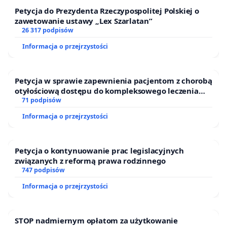
mamy i dziś na Śląsku ludzi kultury szeroko
Petycja do Prezydenta Rzeczypospolitej Polskiej o
zawetowanie ustawy „Lex Szarlatan”
rozumianej, holistycznie spoglądających na świat i
26 317 podpisów
apelujących wraz ze mną, i Piotrem Fuglewiczem, o
Informacja o przejrzystości
powrót wspomnianego dzieła na Śląsk.
Na Śląsku, konkretnie w Chorzowie, znajduje się
Petycja w sprawie zapewnienia pacjentom z chorobą
pierwsze w Polsce Muzeum Hutnictwa, zwane
otyłościową dostępu do kompleksowego leczenia
oraz programów profilaktycznych.
71 podpisów
Królestwem Żelaza. Osobiście dodatkowo mianuje
je Królestwem Ognia, wszak bez niego hutnictwo
Informacja o przejrzystości
nie mogłoby zaistnieć. Muzeum powstało dzięki
wsparciu ze środków Unii Europejskiej, dzięki
Petycja o kontynuowanie prac legislacyjnych
wadze znaczenia historii, jaką niesie dla całego
związanych z reformą prawa rodzinnego
747 podpisów
regionu i Aglomeracji Śląskiej – a mianowicie
historii hutnictwa. Muzeum jest instytucją
Informacja o przejrzystości
powszechnie szanowaną, z wieloma nagrodami, w
tym pochodzącymi z rąk Marszałka Województwa
STOP nadmiernym opłatom za użytkowanie