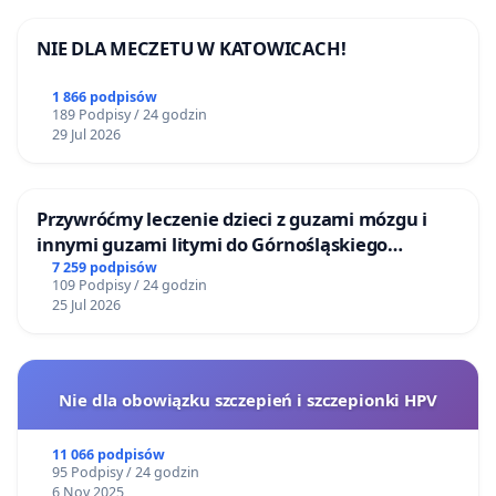
lepsze, zrozumiem, nie mniej – marzeniem mym
jest właśnie umieszczenie dzieła będącego
NIE DLA MECZETU W KATOWICACH!
pierwszym polskim i jednym z pierwszych w
1 866 podpisów
Europie podręczników metalurgicznych, chociaż na
189 Podpisy / 24 godzin
czas dłuższy – właśnie w Muzeum Hutnictwa, na
29 Jul 2026
Ziemi Śląskiej, w Chorzowie – mieście Huty Batory i
Huty Kościuszko/Królewskiej Huty. Mam nadzieję,
Przywróćmy leczenie dzieci z guzami mózgu i
że prośba ta będzie iskierką inicjującą rozmowę ze
innymi guzami litymi do Górnośląskiego
społecznością na Śląsku o tym niezwykłym dziele.
Centrum Zdrowia Dziecka w Katowicach
7 259 podpisów
109 Podpisy / 24 godzin
Z wyrazami szacunku łącząc serdeczności
25 Jul 2026
Iwona Szoka
Nie dla obowiązku szczepień i szczepionki HPV
#SztukaŁączy & #ZgodaBuduje
#KULTURA #BEZpolityki
11 066 podpisów
95 Podpisy / 24 godzin
6 Nov 2025
❤ Zachęcam z całego serca,