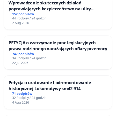
Wprowadzenie skutecznych działań
poprawiających bezpieczeństwo na ulicy
Żeromskiego w Otwocku
152 podpisów
44 Podpisy / 24 godzin
2 Aug 2026
PETYCJA o wstrzymanie prac legislacyjnych
prawa rodzinnego narażających ofiary przemocy
747 podpisów
34 Podpisy / 24 godzin
22 Jul 2026
Petycja o uratowanie I odremontowanie
historycznej Lokomotywy sm42-914
71 podpisów
32 Podpisy / 24 godzin
4 Aug 2026