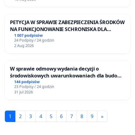
PETYCJA W SPRAWIE ZABEZPIECZENIA ŚRODKÓW
NA FUNKCJONOWANIE SCHRONISKA DLA
BEZDOMNYCH ZWIERZĄT W SKARYSZEWIE
1 007 podpisów
24 Podpisy / 24 godzin
2 Aug 2026
W sprawie odmowy wydania decyzji o
środowiskowych uwarunkowaniach dla budowy
zakładu wytwarzania biometanu „Krynki” w
144 podpisów
23 Podpisy / 24 godzin
Ostrowiu Południowym oraz ochrony
31 Jul 2026
mieszkańców i Puszczy Knyszyńskiej
1
2
3
4
5
6
7
8
9
»