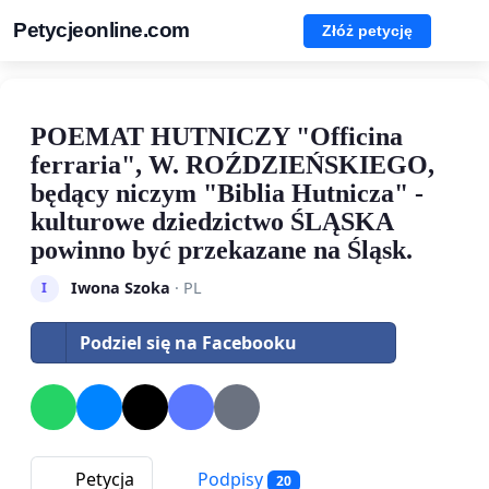
Petycjeonline.com
Złóż petycję
POEMAT HUTNICZY "Officina
ferraria", W. ROŹDZIEŃSKIEGO,
będący niczym "Biblia Hutnicza" -
kulturowe dziedzictwo ŚLĄSKA
powinno być przekazane na Śląsk.
Iwona Szoka
· PL
I
Podziel się na Facebooku
Petycja
Podpisy
20