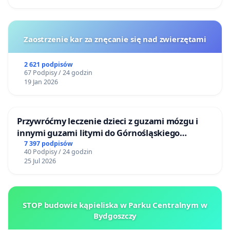
Zaostrzenie kar za znęcanie się nad zwierzętami
2 621 podpisów
67 Podpisy / 24 godzin
19 Jan 2026
Przywróćmy leczenie dzieci z guzami mózgu i
innymi guzami litymi do Górnośląskiego
Centrum Zdrowia Dziecka w Katowicach
7 397 podpisów
40 Podpisy / 24 godzin
25 Jul 2026
STOP budowie kąpieliska w Parku Centralnym w
Bydgoszczy