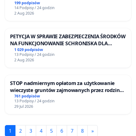
Żeromskiego w Otwocku
199 podpisów
14 Podpisy / 24 godzin
2 Aug 2026
PETYCJA W SPRAWIE ZABEZPIECZENIA ŚRODKÓW
NA FUNKCJONOWANIE SCHRONISKA DLA
BEZDOMNYCH ZWIERZĄT W SKARYSZEWIE
1 029 podpisów
13 Podpisy / 24 godzin
2 Aug 2026
STOP nadmiernym opłatom za użytkowanie
wieczyste gruntów zajmowanych przez rodzinne
ogrody działkowe.
761 podpisów
13 Podpisy / 24 godzin
29 Jul 2026
1
2
3
4
5
6
7
8
»