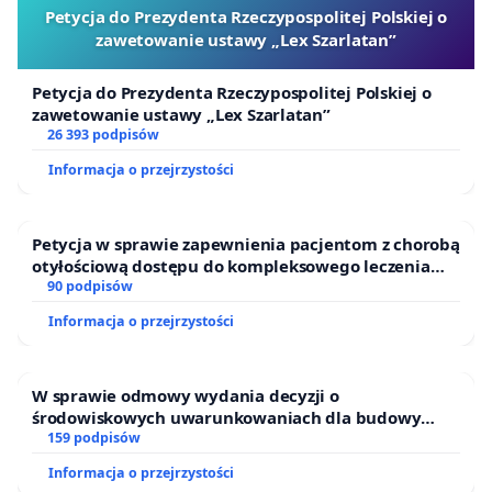
Petycja do Prezydenta Rzeczypospolitej Polskiej o
zawetowanie ustawy „Lex Szarlatan”
Petycja do Prezydenta Rzeczypospolitej Polskiej o
zawetowanie ustawy „Lex Szarlatan”
26 393 podpisów
Informacja o przejrzystości
Petycja w sprawie zapewnienia pacjentom z chorobą
otyłościową dostępu do kompleksowego leczenia
oraz programów profilaktycznych.
90 podpisów
Informacja o przejrzystości
W sprawie odmowy wydania decyzji o
środowiskowych uwarunkowaniach dla budowy
zakładu wytwarzania biometanu „Krynki” w
159 podpisów
Ostrowiu Południowym oraz ochrony mieszkańców i
Informacja o przejrzystości
Puszczy Knyszyńskiej