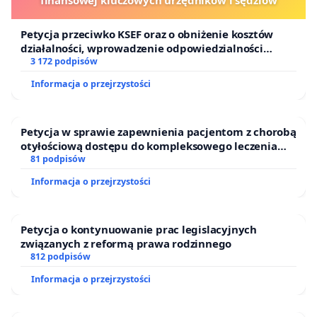
Petycja przeciwko KSEF oraz o obniżenie kosztów
działalności, wprowadzenie odpowiedzialności
finansowej kluczowych urzędników i sędziów
3 172 podpisów
Informacja o przejrzystości
Petycja w sprawie zapewnienia pacjentom z chorobą
otyłościową dostępu do kompleksowego leczenia
oraz programów profilaktycznych.
81 podpisów
Informacja o przejrzystości
Petycja o kontynuowanie prac legislacyjnych
związanych z reformą prawa rodzinnego
812 podpisów
Informacja o przejrzystości