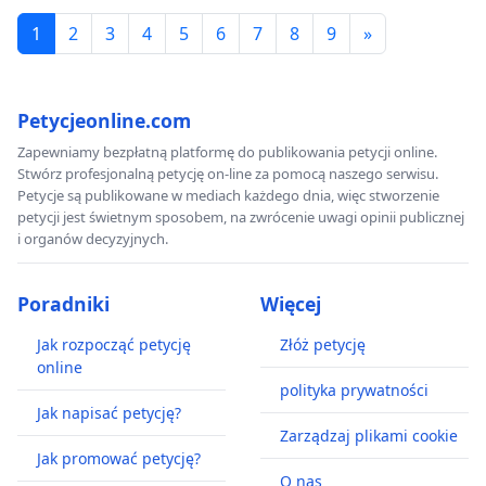
1
2
3
4
5
6
7
8
9
»
Petycjeonline.com
Zapewniamy bezpłatną platformę do publikowania petycji online.
Stwórz profesjonalną petycję on-line za pomocą naszego serwisu.
Petycje są publikowane w mediach każdego dnia, więc stworzenie
petycji jest świetnym sposobem, na zwrócenie uwagi opinii publicznej
i organów decyzyjnych.
Poradniki
Więcej
Jak rozpocząć petycję
Złóż petycję
online
polityka prywatności
Jak napisać petycję?
Zarządzaj plikami cookie
Jak promować petycję?
O nas