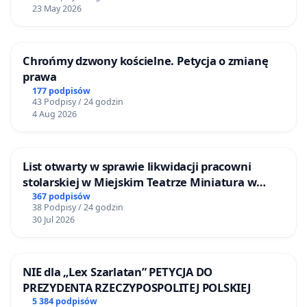
23 May 2026
Chrońmy dzwony kościelne. Petycja o zmianę
prawa
177 podpisów
43 Podpisy / 24 godzin
4 Aug 2026
List otwarty w sprawie likwidacji pracowni
stolarskiej w Miejskim Teatrze Miniatura w
Gdańsku
367 podpisów
38 Podpisy / 24 godzin
30 Jul 2026
NIE dla „Lex Szarlatan” PETYCJA DO
PREZYDENTA RZECZYPOSPOLITEJ POLSKIEJ
5 384 podpisów