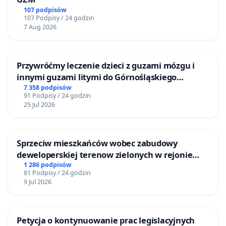
107 podpisów
107 Podpisy / 24 godzin
7 Aug 2026
Przywróćmy leczenie dzieci z guzami mózgu i
innymi guzami litymi do Górnośląskiego
Centrum Zdrowia Dziecka w Katowicach
7 358 podpisów
91 Podpisy / 24 godzin
25 Jul 2026
Sprzeciw mieszkańców wobec zabudowy
deweloperskiej terenow zielonych w rejonie
Bulwarów Straceńskich w Bielsku-Białej
1 286 podpisów
81 Podpisy / 24 godzin
9 Jul 2026
Petycja o kontynuowanie prac legislacyjnych