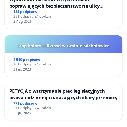
poprawiających bezpieczeństwo na ulicy
Żeromskiego w Otwocku
185 podpisów
28 Podpisy / 24 godzin
2 Aug 2026
Stop halom Hillwood w Gminie Michałowice
2 549 podpisów
26 Podpisy / 24 godzin
3 Feb 2023
PETYCJA o wstrzymanie prac legislacyjnych
prawa rodzinnego narażających ofiary przemocy
771 podpisów
21 Podpisy / 24 godzin
22 Jul 2026