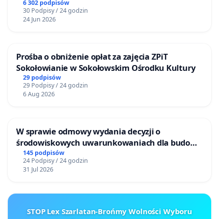
6 302 podpisów
30 Podpisy / 24 godzin
24 Jun 2026
Prośba o obniżenie opłat za zajęcia ZPiT
Sokołowianie w Sokołowskim Ośrodku Kultury
29 podpisów
29 Podpisy / 24 godzin
6 Aug 2026
W sprawie odmowy wydania decyzji o
środowiskowych uwarunkowaniach dla budowy
zakładu wytwarzania biometanu „Krynki” w
145 podpisów
24 Podpisy / 24 godzin
Ostrowiu Południowym oraz ochrony
31 Jul 2026
mieszkańców i Puszczy Knyszyńskiej
STOP Lex Szarlatan-Brońmy Wolności Wyboru