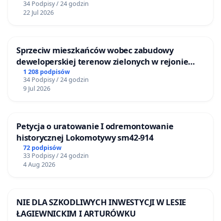
34 Podpisy / 24 godzin
22 Jul 2026
Sprzeciw mieszkańców wobec zabudowy
deweloperskiej terenow zielonych w rejonie
Bulwarów Straceńskich w Bielsku-Białej
1 208 podpisów
34 Podpisy / 24 godzin
9 Jul 2026
Petycja o uratowanie I odremontowanie
historycznej Lokomotywy sm42-914
72 podpisów
33 Podpisy / 24 godzin
4 Aug 2026
NIE DLA SZKODLIWYCH INWESTYCJI W LESIE
ŁAGIEWNICKIM I ARTURÓWKU