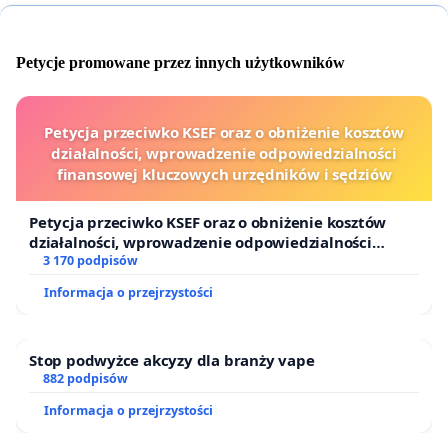
Petycje promowane przez innych użytkowników
Petycja przeciwko KSEF oraz o obniżenie kosztów
działalności, wprowadzenie odpowiedzialności
finansowej kluczowych urzędników i sędziów
Petycja przeciwko KSEF oraz o obniżenie kosztów
działalności, wprowadzenie odpowiedzialności
finansowej kluczowych urzędników i sędziów
3 170 podpisów
Informacja o przejrzystości
Stop podwyżce akcyzy dla branży vape
882 podpisów
Informacja o przejrzystości