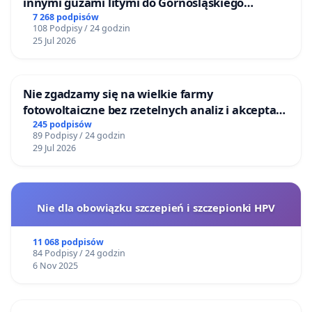
innymi guzami litymi do Górnośląskiego
Centrum Zdrowia Dziecka w Katowicach
7 268 podpisów
108 Podpisy / 24 godzin
25 Jul 2026
Nie zgadzamy się na wielkie farmy
fotowoltaiczne bez rzetelnych analiz i akceptacji
mieszkańców
245 podpisów
89 Podpisy / 24 godzin
29 Jul 2026
Nie dla obowiązku szczepień i szczepionki HPV
11 068 podpisów
84 Podpisy / 24 godzin
6 Nov 2025