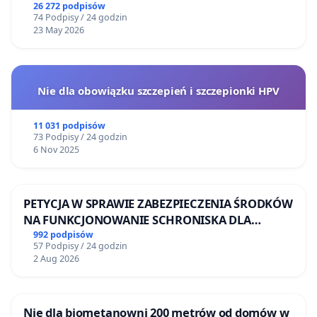
26 272 podpisów
74 Podpisy / 24 godzin
23 May 2026
Nie dla obowiązku szczepień i szczepionki HPV
11 031 podpisów
73 Podpisy / 24 godzin
6 Nov 2025
PETYCJA W SPRAWIE ZABEZPIECZENIA ŚRODKÓW
NA FUNKCJONOWANIE SCHRONISKA DLA
BEZDOMNYCH ZWIERZĄT W SKARYSZEWIE
992 podpisów
57 Podpisy / 24 godzin
2 Aug 2026
Nie dla biometanowni 200 metrów od domów w