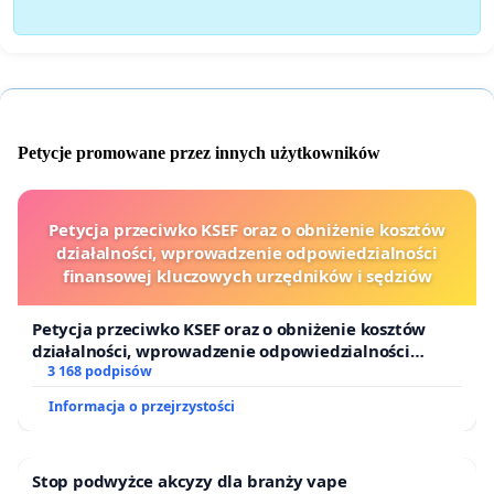
Petycje promowane przez innych użytkowników
Petycja przeciwko KSEF oraz o obniżenie kosztów
działalności, wprowadzenie odpowiedzialności
finansowej kluczowych urzędników i sędziów
Petycja przeciwko KSEF oraz o obniżenie kosztów
działalności, wprowadzenie odpowiedzialności
finansowej kluczowych urzędników i sędziów
3 168 podpisów
Informacja o przejrzystości
Stop podwyżce akcyzy dla branży vape