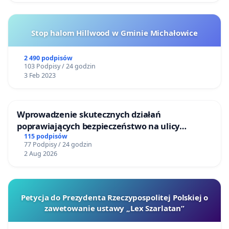
Stop halom Hillwood w Gminie Michałowice
2 490 podpisów
103 Podpisy / 24 godzin
3 Feb 2023
Wprowadzenie skutecznych działań
poprawiających bezpieczeństwo na ulicy
Żeromskiego w Otwocku
115 podpisów
77 Podpisy / 24 godzin
2 Aug 2026
Petycja do Prezydenta Rzeczypospolitej Polskiej o
zawetowanie ustawy „Lex Szarlatan”