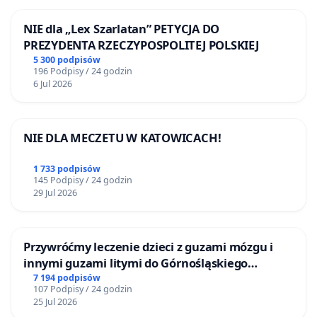
NIE dla „Lex Szarlatan” PETYCJA DO
PREZYDENTA RZECZYPOSPOLITEJ POLSKIEJ
5 300 podpisów
196 Podpisy / 24 godzin
6 Jul 2026
NIE DLA MECZETU W KATOWICACH!
1 733 podpisów
145 Podpisy / 24 godzin
29 Jul 2026
Przywróćmy leczenie dzieci z guzami mózgu i
innymi guzami litymi do Górnośląskiego
Centrum Zdrowia Dziecka w Katowicach
7 194 podpisów
107 Podpisy / 24 godzin
25 Jul 2026