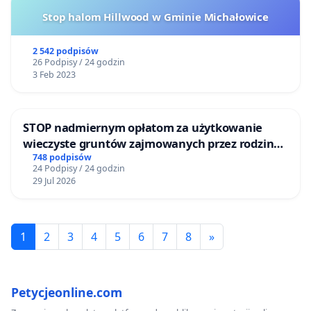
Stop halom Hillwood w Gminie Michałowice
2 542 podpisów
26 Podpisy / 24 godzin
3 Feb 2023
STOP nadmiernym opłatom za użytkowanie
wieczyste gruntów zajmowanych przez rodzinne
ogrody działkowe.
748 podpisów
24 Podpisy / 24 godzin
29 Jul 2026
1
2
3
4
5
6
7
8
»
Petycjeonline.com