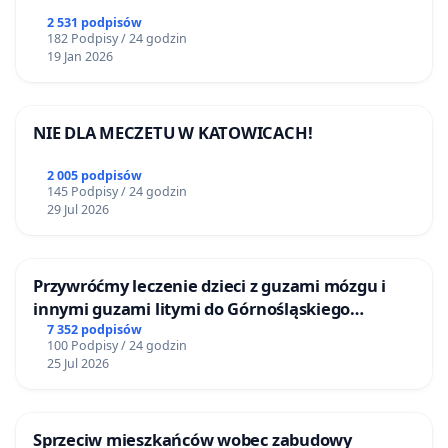
2 531 podpisów
182 Podpisy / 24 godzin
19 Jan 2026
NIE DLA MECZETU W KATOWICACH!
2 005 podpisów
145 Podpisy / 24 godzin
29 Jul 2026
Przywróćmy leczenie dzieci z guzami mózgu i
innymi guzami litymi do Górnośląskiego
Centrum Zdrowia Dziecka w Katowicach
7 352 podpisów
100 Podpisy / 24 godzin
25 Jul 2026
Sprzeciw mieszkańców wobec zabudowy