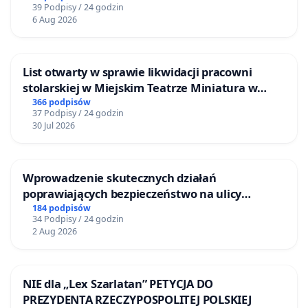
39 Podpisy / 24 godzin
6 Aug 2026
List otwarty w sprawie likwidacji pracowni
stolarskiej w Miejskim Teatrze Miniatura w
Gdańsku
366 podpisów
37 Podpisy / 24 godzin
30 Jul 2026
Wprowadzenie skutecznych działań
poprawiających bezpieczeństwo na ulicy
Żeromskiego w Otwocku
184 podpisów
34 Podpisy / 24 godzin
2 Aug 2026
NIE dla „Lex Szarlatan” PETYCJA DO
PREZYDENTA RZECZYPOSPOLITEJ POLSKIEJ