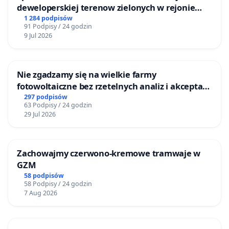
deweloperskiej terenow zielonych w rejonie
Bulwarów Straceńskich w Bielsku-Białej
1 284 podpisów
91 Podpisy / 24 godzin
9 Jul 2026
Nie zgadzamy się na wielkie farmy
fotowoltaiczne bez rzetelnych analiz i akceptacji
mieszkańców
297 podpisów
63 Podpisy / 24 godzin
29 Jul 2026
Zachowajmy czerwono-kremowe tramwaje w
GZM
58 podpisów
58 Podpisy / 24 godzin
7 Aug 2026