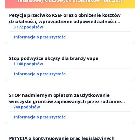
finansowej kluczowych urzędników i sędziów
Petycja przeciwko KSEF oraz o obniżenie kosztów
działalności, wprowadzenie odpowiedzialności
finansowej kluczowych urzędników i sędziów
3 172 podpisów
Informacja o przejrzystości
Stop podwyżce akcyzy dla branży vape
1 140 podpisów
Informacja o przejrzystości
STOP nadmiernym opłatom za użytkowanie
wieczyste gruntów zajmowanych przez rodzinne
ogrody działkowe.
748 podpisów
Informacja o przejrzystości
PETYCJA o kontynuowanie prac legislacyjnych