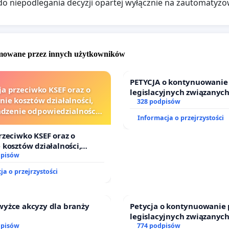
o niepodlegania decyzji opartej wyłącznie na zautomaty
omowane przez innych użytkowników
PETYCJA o kontynuowanie
ja przeciwko KSEF oraz o
legislacyjnych związanych
nie kosztów działalności,
prawa rodzinnego
328 podpisów
zenie odpowiedzialności
Informacja o przejrzystości
wej kluczowych urzędników
i sędziów
rzeciwko KSEF oraz o
 kosztów działalności,
enie odpowiedzialności
dpisów
ej kluczowych urzędników i
ja o przejrzystości
wyżce akcyzy dla branży
Petycja o kontynuowanie 
legislacyjnych związanych
dpisów
prawa rodzinnego
774 podpisów