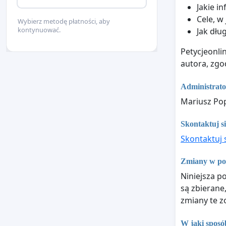
Jakie i
Cele, w
Wybierz metodę płatności, aby
kontynuować.
Jak dłu
Petycjeonli
autora, zgo
Administrat
Mariusz Pop
Skontaktuj si
Skontaktuj 
Zmiany w pol
Niniejsza po
są zbierane
zmiany te z
W jaki sposó