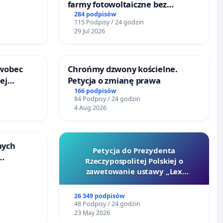
farmy fotowoltaiczne bez
rzetelnych analiz i akceptacji
284 podpisów
115 Podpisy / 24 godzin
mieszkańców
29 Jul 2026
 wobec
Chrońmy dzwony kościelne.
ej
Petycja o zmianę prawa
jonie
166 podpisów
84 Podpisy / 24 godzin
 w
4 Aug 2026
nych
Petycja do Prezydenta
Rzeczypospolitej Polskiej o
y
zawetowanie ustawy „Lex
u
Szarlatan”
26 349 podpisów
48 Podpisy / 24 godzin
23 May 2026