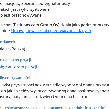
nformacje są zbierane od sygnatariuszy
 jakich jest wykorzystywane
go jest przechowywane
ne.com (Petitions.com Group Oy) działa jako podmiot przet
dnie z
Umową powierzenia przetwarzania danych
.
or danych
ielas (Polska)
ę z autorem petycji
się z autorem petycji
ityce prywatności
lityka prywatności odzwierciedla wybory dokonane przez auto
, do jakich celów wykorzystywane są dane osobowe sygnata
ostaną natychmiast odzwierciedlone na tej stronie.
b przetwarzane są moje dane osobowe, gdy podpisuję petycję lub 