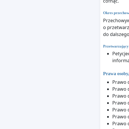
cofnąć.
Okres przecho
Przechowywa
o przetwarz
do dalszeg
Przetwarzający
Petycje
informa
Prawa osoby,
Prawo d
Prawo 
Prawo 
Prawo d
Prawo d
Prawo 
Prawo 