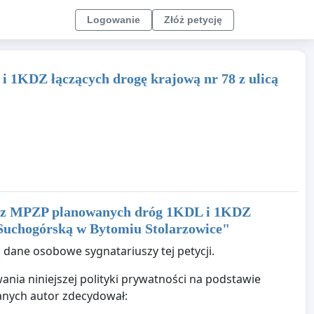
Logowanie
Złóż petycję
i 1KDZ łączących drogę krajową nr 78 z ulicą
ia z MPZP planowanych dróg 1KDL i 1KDZ
 Suchogórską w Bytomiu Stolarzowice
"
 dane osobowe sygnatariuszy tej petycji.
nia niniejszej polityki prywatności na podstawie
anych autor zdecydował: