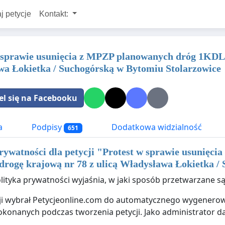
j petycje
Kontakt:
 sprawie usunięcia z MPZP planowanych dróg 1KDL 
a Łokietka / Suchogórską w Bytomiu Stolarzowice
el się na Facebooku
a
Podpisy
Dodatkowa widzialność
651
rywatności dla petycji "
Protest w sprawie usunięc
 drogę krajową nr 78 z ulicą Władysława Łokietka /
olityka prywatności wyjaśnia, w jaki sposób przetwarzane są
ji wybrał Petycjeonline.com do automatycznego wygenerowa
onanych podczas tworzenia petycji. Jako administrator d