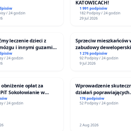
KATOWICACH!
odpisów
1 991 podpisów
isy / 24 godzin
182 Podpisy / 24 godzin
26
29 Jul 2026
my leczenie dzieci z
Sprzeciw mieszkańców
mózgu i innymi guzami
zabudowy deweloperski
o Górnośląskiego
terenow zielonych w re
odpisów
1 276 podpisów
sy / 24 godzin
92 Podpisy / 24 godzin
 Zdrowia Dziecka w
Bulwarów Straceńskich
26
9 Jul 2026
ach
Bielsku-Białej
 obniżenie opłat za
Wprowadzenie skutecz
ZPiT Sokołowianie w
działań poprawiających
skim Ośrodku Kultury
bezpieczeństwo na ulic
isów
176 podpisów
sy / 24 godzin
52 Podpisy / 24 godzin
Żeromskiego w Otwock
26
2 Aug 2026