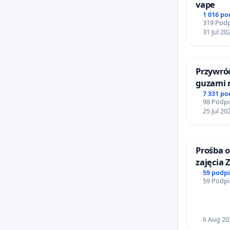
vape
1 016 p
319 Podp
31 Jul 20
Przywróć
guzami 
litymi d
7 331 p
98 Podpi
Centrum
25 Jul 20
Katowic
Prośba o
zajęcia 
Sokołow
59 podp
59 Podpi
6 Aug 20