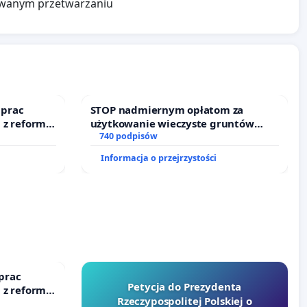
zowanym przetwarzaniu
 prac
STOP nadmiernym opłatom za
 z reformą
użytkowanie wieczyste gruntów
zajmowanych przez rodzinne ogrody
740 podpisów
działkowe.
Informacja o przejrzystości
prac
Petycja do Prezydenta
 z reformą
Rzeczypospolitej Polskiej o