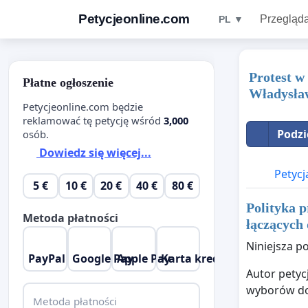
Petycjeonline.com
Przegląda
PL ▼
Protest w
Płatne ogłoszenie
Władysław
Petycjeonline.com będzie
reklamować tę petycję wśród
3,000
Podzi
osób.
Dowiedz się więcej...
Petycj
5 €
10 €
20 €
40 €
80 €
Polityka p
Metoda płatności
łączących
Niniejsza p
PayPal
Google Pay
Apple Pay
Karta kredytowa
Autor petyc
wyborów dok
Metoda płatności