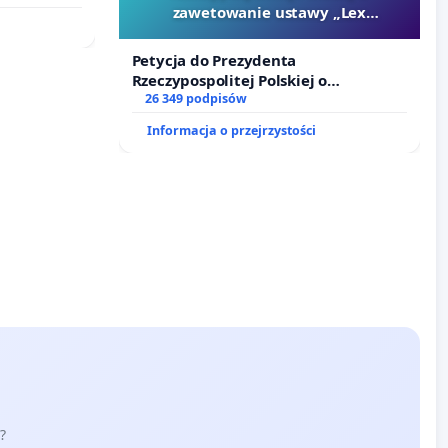
zawetowanie ustawy „Lex
Szarlatan”
Petycja do Prezydenta
Rzeczypospolitej Polskiej o
zawetowanie ustawy „Lex Szarlatan”
26 349 podpisów
Informacja o przejrzystości
?