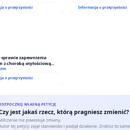
ja o przejrzystości
Informacja o przejrzystości
w sprawie zapewnienia
m z chorobą otyłościową
do kompleksowego leczenia
sów
gramów profilaktycznych.
ja o przejrzystości
ROZPOCZNIJ WŁASNĄ PETYCJĘ
Czy jest jakaś rzecz, którą pragniesz zmienić?
Milczenie nie powoduje zmiany.
Autor tej petycji zajął stanowisko i podjął działanie. Zrobisz to samo