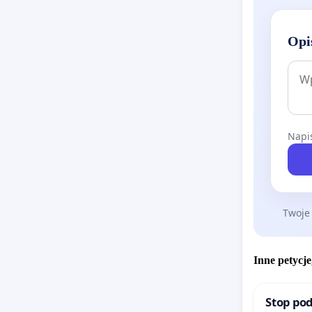
Opi
Napis
Twoje
Inne petycje
Stop pod