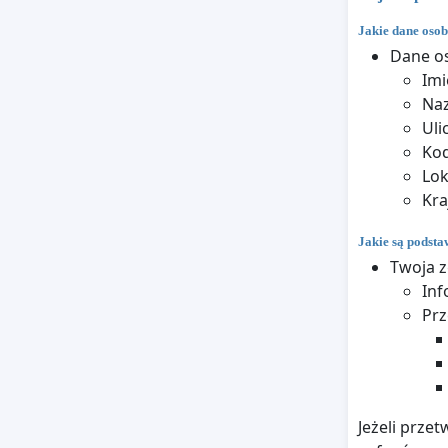
Jakie dane osob
Dane o
Imi
Na
Uli
Ko
Lok
Kra
Jakie są podst
Twoja z
Inf
Prz
Jeżeli prze