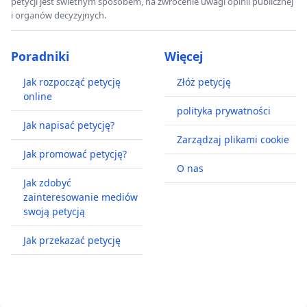
petycji jest świetnym sposobem, na zwrócenie uwagi opinii publicznej
i organów decyzyjnych.
Poradniki
Więcej
Jak rozpocząć petycję
Złóż petycję
online
polityka prywatności
Jak napisać petycję?
Zarządzaj plikami cookie
Jak promować petycję?
O nas
Jak zdobyć
zainteresowanie mediów
swoją petycją
Jak przekazać petycję