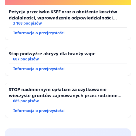
Petycja przeciwko KSEF oraz o obniżenie kosztów
działalności, wprowadzenie odpowiedzialności
finansowej kluczowych urzędników i sędziów
3 168 podpisów
Informacja o przejrzystości
Stop podwyżce akcyzy dla branży vape
607 podpisów
Informacja o przejrzystości
STOP nadmiernym opłatom za użytkowanie
wieczyste gruntów zajmowanych przez rodzinne
ogrody działkowe.
685 podpisów
Informacja o przejrzystości