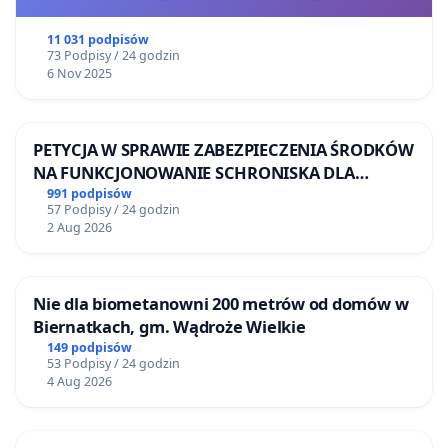
11 031 podpisów
73 Podpisy / 24 godzin
6 Nov 2025
PETYCJA W SPRAWIE ZABEZPIECZENIA ŚRODKÓW
NA FUNKCJONOWANIE SCHRONISKA DLA
BEZDOMNYCH ZWIERZĄT W SKARYSZEWIE
991 podpisów
57 Podpisy / 24 godzin
2 Aug 2026
Nie dla biometanowni 200 metrów od domów w
Biernatkach, gm. Wądroże Wielkie
149 podpisów
53 Podpisy / 24 godzin
4 Aug 2026