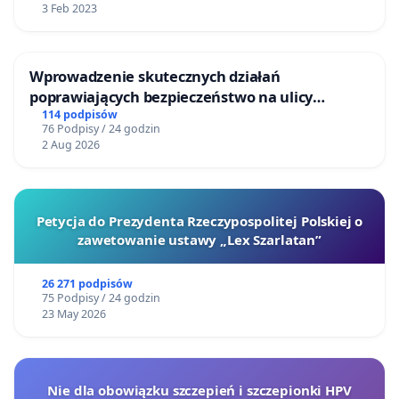
3 Feb 2023
Wprowadzenie skutecznych działań
poprawiających bezpieczeństwo na ulicy
Żeromskiego w Otwocku
114 podpisów
76 Podpisy / 24 godzin
2 Aug 2026
Petycja do Prezydenta Rzeczypospolitej Polskiej o
zawetowanie ustawy „Lex Szarlatan”
26 271 podpisów
75 Podpisy / 24 godzin
23 May 2026
Nie dla obowiązku szczepień i szczepionki HPV