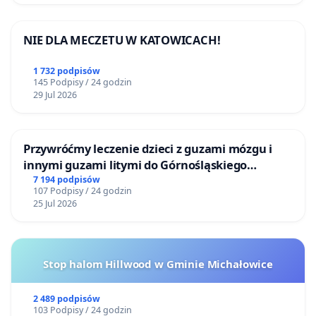
NIE DLA MECZETU W KATOWICACH!
1 732 podpisów
145 Podpisy / 24 godzin
29 Jul 2026
Przywróćmy leczenie dzieci z guzami mózgu i
innymi guzami litymi do Górnośląskiego
Centrum Zdrowia Dziecka w Katowicach
7 194 podpisów
107 Podpisy / 24 godzin
25 Jul 2026
Stop halom Hillwood w Gminie Michałowice
2 489 podpisów
103 Podpisy / 24 godzin