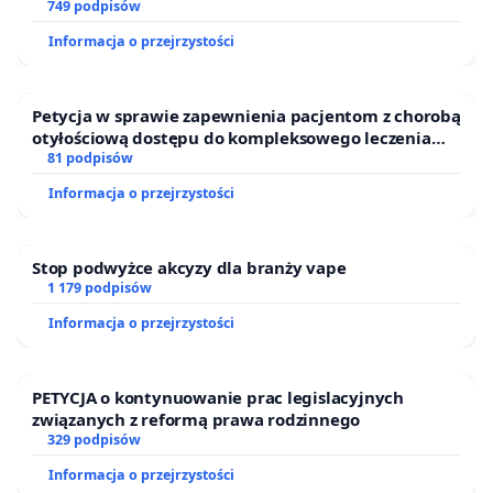
ogrody działkowe.
749 podpisów
Informacja o przejrzystości
Petycja w sprawie zapewnienia pacjentom z chorobą
otyłościową dostępu do kompleksowego leczenia
oraz programów profilaktycznych.
81 podpisów
Informacja o przejrzystości
Stop podwyżce akcyzy dla branży vape
1 179 podpisów
Informacja o przejrzystości
PETYCJA o kontynuowanie prac legislacyjnych
związanych z reformą prawa rodzinnego
329 podpisów
Informacja o przejrzystości