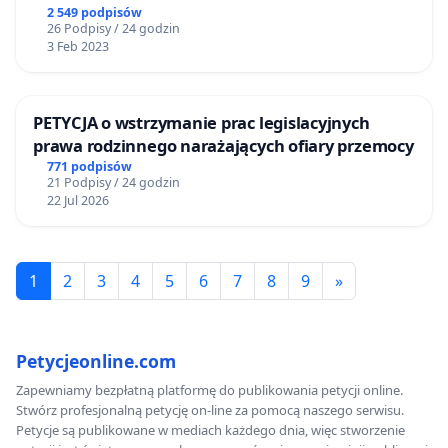
2 549 podpisów
26 Podpisy / 24 godzin
3 Feb 2023
PETYCJA o wstrzymanie prac legislacyjnych
prawa rodzinnego narażających ofiary przemocy
771 podpisów
21 Podpisy / 24 godzin
22 Jul 2026
1
2
3
4
5
6
7
8
9
»
Petycjeonline.com
Zapewniamy bezpłatną platformę do publikowania petycji online.
Stwórz profesjonalną petycję on-line za pomocą naszego serwisu.
Petycje są publikowane w mediach każdego dnia, więc stworzenie