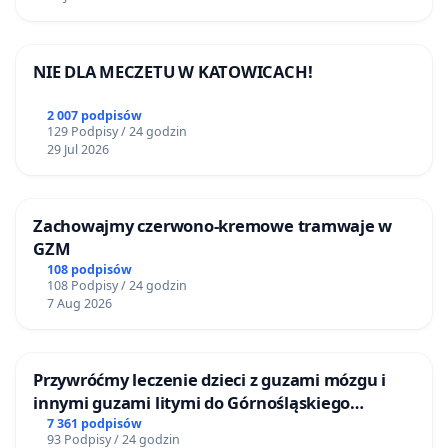
NIE DLA MECZETU W KATOWICACH!
2 007 podpisów
129 Podpisy / 24 godzin
29 Jul 2026
Zachowajmy czerwono-kremowe tramwaje w
GZM
108 podpisów
108 Podpisy / 24 godzin
7 Aug 2026
Przywróćmy leczenie dzieci z guzami mózgu i
innymi guzami litymi do Górnośląskiego
Centrum Zdrowia Dziecka w Katowicach
7 361 podpisów
93 Podpisy / 24 godzin