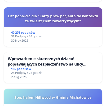
List poparcia dla "Karty praw pacjenta do kontaktu
ze zwierzęciem towarzyszącym"
40 276 podpisów
31 Podpisy / 24 godzin
30 Nov 2025
Wprowadzenie skutecznych działań
poprawiających bezpieczeństwo na ulicy
Żeromskiego w Otwocku
185 podpisów
28 Podpisy / 24 godzin
2 Aug 2026
Stop halom Hillwood w Gminie Michałowice