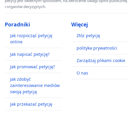
petycji jest świetnym sposobem, na zwrócenie uwagi opinii publicznej
i organów decyzyjnych.
Poradniki
Więcej
Jak rozpocząć petycję
Złóż petycję
online
polityka prywatności
Jak napisać petycję?
Zarządzaj plikami cookie
Jak promować petycję?
O nas
Jak zdobyć
zainteresowanie mediów
swoją petycją
Jak przekazać petycję