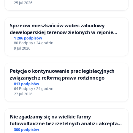
25 Jul 2026
Sprzeciw mieszkańców wobec zabudowy
deweloperskiej terenow zielonych w rejonie
Bulwarów Straceńskich w Bielsku-Białej
1 286 podpisów
80 Podpisy / 24 godzin
9 Jul 2026
Petycja o kontynuowanie prac legislacyjnych
związanych z reformą prawa rodzinnego
813 podpisów
64 Podpisy / 24 godzin
27 Jul 2026
Nie zgadzamy się na wielkie farmy
fotowoltaiczne bez rzetelnych analiz i akceptacji
mieszkańców
300 podpisów