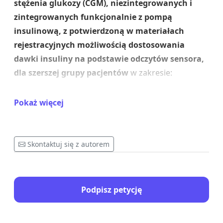
stężenia glukozy (CGM), niezintegrowanych i
zintegrowanych funkcjonalnie z pompą
insulinową, z potwierdzoną w materiałach
rejestracyjnych możliwością dostosowania
dawki insuliny na podstawie odczytów sensora,
dla szerszej grupy pacjentów
w zakresie:
1.
poszerzenia grupy pacjentów objętych
Pokaż więcej
refundacją
o osoby z cukrzycą typu 2
stosujące
insulinoterapię, bez względu na ilość
wstrzyknięć,
2.
wyrównania zakresu
Skontaktuj się z autorem
wskazań refundacyjnych
dotyczących różnych
systemów ciągłego monitorowania glukozy w
czasie rzeczywistym
CGM-RT oraz systemów FGM,
Podpisz petycję
3.
objęcie refundacją grupy pacjentów
z
cukrzycą typu 2
nie stosujących insulinoterapii
w
krótkookresowym stosowaniem CGM (2 sensory/