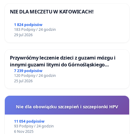
NIE DLA MECZETU W KATOWICACH!
1 824 podpisów
183 Podpisy / 24 godzin
29 Jul 2026
Przywróćmy leczenie dzieci z guzami mózgu i
innymi guzami litymi do Górnośląskiego
Centrum Zdrowia Dziecka w Katowicach
7 239 podpisów
120 Podpisy / 24 godzin
25 Jul 2026
Nie dla obowiązku szczepień i szczepionki HPV
11 054 podpisów
93 Podpisy / 24 godzin
6 Nov 2025