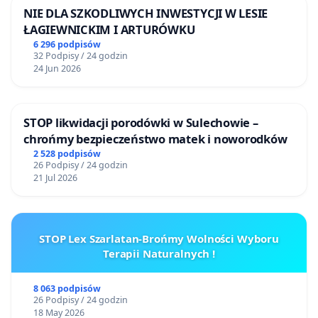
NIE DLA SZKODLIWYCH INWESTYCJI W LESIE
ŁAGIEWNICKIM I ARTURÓWKU
6 296 podpisów
32 Podpisy / 24 godzin
24 Jun 2026
STOP likwidacji porodówki w Sulechowie –
chrońmy bezpieczeństwo matek i noworodków
2 528 podpisów
26 Podpisy / 24 godzin
21 Jul 2026
STOP Lex Szarlatan-Brońmy Wolności Wyboru
Terapii Naturalnych !
8 063 podpisów
26 Podpisy / 24 godzin
18 May 2026