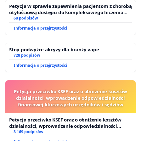
chorujący na cukrzycę typu 2 oraz pacjenci z
Petycja w sprawie zapewnienia pacjentom z chorobą
otyłościową dostępu do kompleksowego leczenia
cukrzycą typu 1, których dotyczą ograniczenia w
oraz programów profilaktycznych.
68 podpisów
dostępności do refundowanych systemów (zakres
Informacja o przejrzystości
obecnych wskazań refundacyjnych).
Osoby z cukrzycą, niezależnie od typu cukrzycy,
Stop podwyżce akcyzy dla branży vape
stanowią zróżnicowaną grupę — wśród nich są
728 podpisów
dzieci, młodzież, dorośli, kobiety w ciąży, osoby
Informacja o przejrzystości
uczące się, uprawiające sport, pracujące w różnych
zawodach, odczuwające i nieodczuwające wahania
poziomu glikemii. Każda osoba potrzebuje
Petycja przeciwko KSEF oraz o obniżenie kosztów
zindywidualizowanego podejścia do samokontroli,
działalności, wprowadzenie odpowiedzialności
finansowej kluczowych urzędników i sędziów
w tym również możliwości stosowania metody
terapii dobranej adekwatnie do indywidualnych
Petycja przeciwko KSEF oraz o obniżenie kosztów
cech organizmu i stylu życia. Systemy ciągłego
działalności, wprowadzenie odpowiedzialności
finansowej kluczowych urzędników i sędziów
3 169 podpisów
monitorowania poziomu stężenia glukozy są