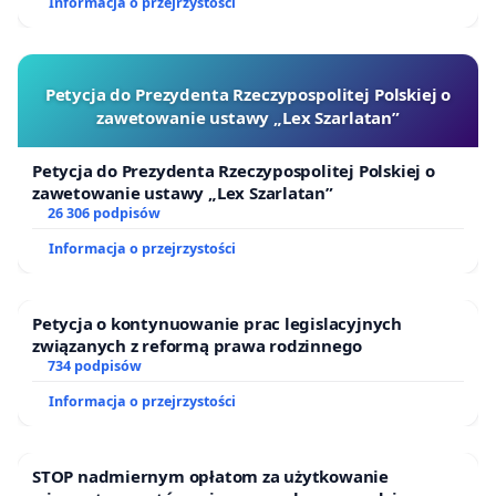
jednym z najważniejszych elementów terapii i mają
Informacja o przejrzystości
istotny wpływ na możliwość personalizacji leczenia
cukrzycy.
Petycja do Prezydenta Rzeczypospolitej Polskiej o
Doceniając dotychczasowe starania Ministerstwa o
zawetowanie ustawy „Lex Szarlatan”
zapewnienie osobom chorym na cukrzycę dostępu
Petycja do Prezydenta Rzeczypospolitej Polskiej o
do najnowszych technologii, pragniemy podkreślić,
zawetowanie ustawy „Lex Szarlatan”
jak ważne jest zarówno poszerzenie grupy
26 306 podpisów
pacjentów objętych refundacją, jak również
Informacja o przejrzystości
wyrównanie zakresu wskazań refundacyjnych do
stosowania różnych systemów monitorowania
Petycja o kontynuowanie prac legislacyjnych
poziomu glukozy (CGM-RT i FGM) w sposób
związanych z reformą prawa rodzinnego
obejmujący wszystkie grupy osób z cukrzycą ze
734 podpisów
szczególnym uwzględnieniem zniesienia
Informacja o przejrzystości
dotychczasowego podziału na grupy osób
nieodczuwających i odczuwających hipoglikemię.
STOP nadmiernym opłatom za użytkowanie