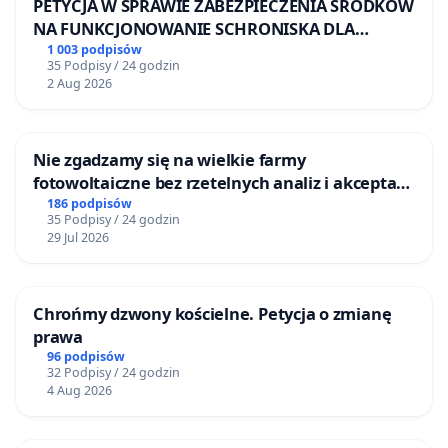
PETYCJA W SPRAWIE ZABEZPIECZENIA ŚRODKÓW
NA FUNKCJONOWANIE SCHRONISKA DLA
BEZDOMNYCH ZWIERZĄT W SKARYSZEWIE
1 003 podpisów
35 Podpisy / 24 godzin
2 Aug 2026
Nie zgadzamy się na wielkie farmy
fotowoltaiczne bez rzetelnych analiz i akceptacji
mieszkańców
186 podpisów
35 Podpisy / 24 godzin
29 Jul 2026
Chrońmy dzwony kościelne. Petycja o zmianę
prawa
96 podpisów
32 Podpisy / 24 godzin
4 Aug 2026