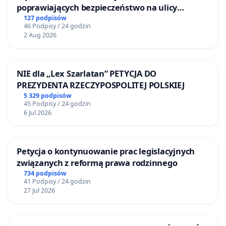
poprawiających bezpieczeństwo na ulicy
Żeromskiego w Otwocku
127 podpisów
46 Podpisy / 24 godzin
2 Aug 2026
NIE dla „Lex Szarlatan” PETYCJA DO
PREZYDENTA RZECZYPOSPOLITEJ POLSKIEJ
5 329 podpisów
45 Podpisy / 24 godzin
6 Jul 2026
Petycja o kontynuowanie prac legislacyjnych
związanych z reformą prawa rodzinnego
734 podpisów
41 Podpisy / 24 godzin
27 Jul 2026