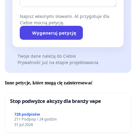
diabetologicznego i jak zawsze dobro pacjenta,
prosimy o przychylenie się do prośby pacjentów
Napisz własnymi słowami. AI przygotuje dla
Ciebie mocną petycję.
wspartej głosem organizacji pacjenckich oraz
szerokiego grona ekspertów, mówiących o
Wygeneruj petycję
potrzebie rozszerzenia dotychczasowych zapisów
refundacyjnych dla systemów CGM.
Twoje dane należą do Ciebie
Prywatność już na etapie projektowania
Inne petycje, które mogą cię zainteresować
Stop podwyżce akcyzy dla branży vape
728 podpisów
211 Podpisy / 24 godzin
31 Jul 2026