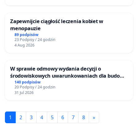
Zapewnijcie ciągłość leczenia kobiet w
menopauzie
89 podpisów
23 Podpisy / 24 godzin
4 Aug 2026
W sprawie odmowy wydania decyzji o
środowiskowych uwarunkowaniach dla budowy
zakładu wytwarzania biometanu „Krynki” w
140 podpisów
20 Podpisy / 24 godzin
Ostrowiu Południowym oraz ochrony
31 Jul 2026
mieszkańców i Puszczy Knyszyńskiej
1
2
3
4
5
6
7
8
»