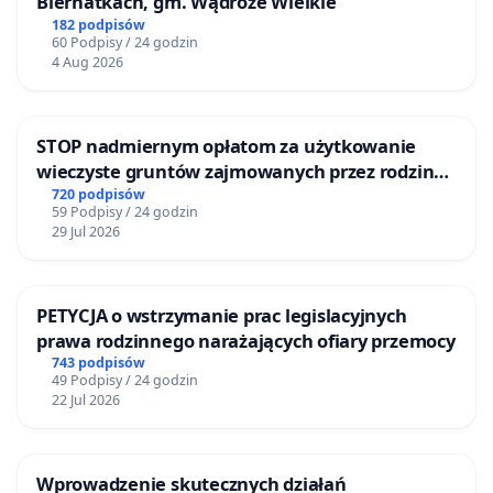
Biernatkach, gm. Wądroże Wielkie
182 podpisów
60 Podpisy / 24 godzin
4 Aug 2026
STOP nadmiernym opłatom za użytkowanie
wieczyste gruntów zajmowanych przez rodzinne
ogrody działkowe.
720 podpisów
59 Podpisy / 24 godzin
29 Jul 2026
PETYCJA o wstrzymanie prac legislacyjnych
prawa rodzinnego narażających ofiary przemocy
743 podpisów
49 Podpisy / 24 godzin
22 Jul 2026
Wprowadzenie skutecznych działań