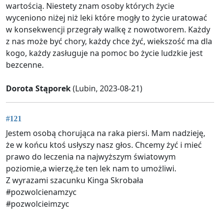
wartością. Niestety znam osoby których życie
wyceniono niżej niż leki które mogły to życie uratować
w konsekwencji przegrały walkę z nowotworem. Każdy
z nas może być chory, każdy chce żyć, wiekszość ma dla
kogo, każdy zasługuje na pomoc bo życie ludzkie jest
bezcenne.
Dorota Stąporek
(Lubin, 2023-08-21)
#121
Jestem osobą chorująca na raka piersi. Mam nadzieję,
że w końcu ktoś usłyszy nasz głos. Chcemy żyć i mieć
prawo do leczenia na najwyższym światowym
poziomie,a wierzę,że ten lek nam to umożliwi.
Z wyrazami szacunku Kinga Skrobała
#pozwolcienamzyc
#pozwolcieimzyc