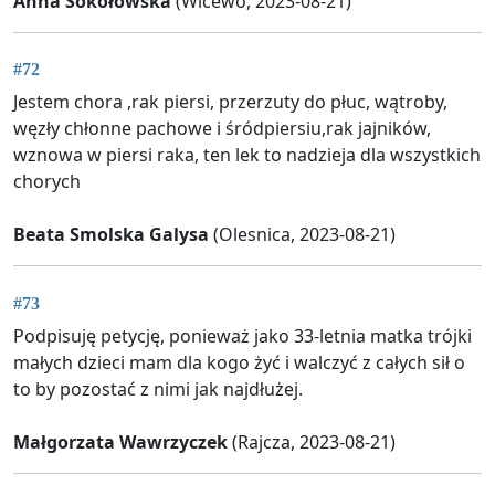
Anna Sokołowska
(Wicewo, 2023-08-21)
#72
Jestem chora ,rak piersi, przerzuty do płuc, wątroby,
węzły chłonne pachowe i śródpiersiu,rak jajników,
wznowa w piersi raka, ten lek to nadzieja dla wszystkich
chorych
Beata Smolska Galysa
(Olesnica, 2023-08-21)
#73
Podpisuję petycję, ponieważ jako 33-letnia matka trójki
małych dzieci mam dla kogo żyć i walczyć z całych sił o
to by pozostać z nimi jak najdłużej.
Małgorzata Wawrzyczek
(Rajcza, 2023-08-21)