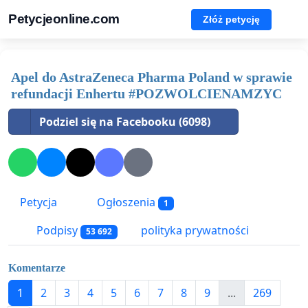
Petycjeonline.com
Złóż petycję
Apel do AstraZeneca Pharma Poland w sprawie
refundacji Enhertu #POZWOLCIENAMZYC
Podziel się na Facebooku (6098)
Petycja
Ogłoszenia
1
Podpisy
polityka prywatności
53 692
Komentarze
1
2
3
4
5
6
7
8
9
...
269